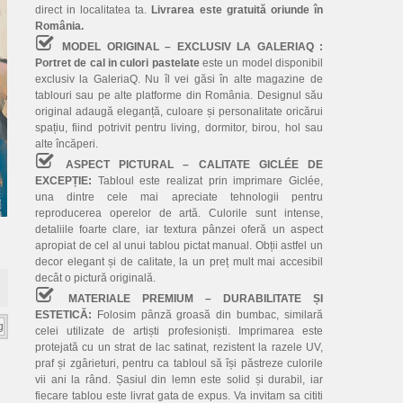
direct in localitatea ta.
Livrarea este gratuită oriunde în
România.
MODEL ORIGINAL – EXCLUSIV LA GALERIAQ :
Portret de cal in culori pastelate
este un model disponibil
exclusiv la GaleriaQ. Nu îl vei găsi în alte magazine de
tablouri sau pe alte platforme din România. Designul său
original adaugă eleganță, culoare și personalitate oricărui
spațiu, fiind potrivit pentru living, dormitor, birou, hol sau
alte încăperi.
ASPECT PICTURAL – CALITATE GICLÉE DE
EXCEPȚIE:
Tabloul este realizat prin imprimare Giclée,
una dintre cele mai apreciate tehnologii pentru
reproducerea operelor de artă. Culorile sunt intense,
detaliile foarte clare, iar textura pânzei oferă un aspect
apropiat de cel al unui tablou pictat manual. Obții astfel un
decor elegant și de calitate, la un preț mult mai accesibil
decât o pictură originală.
MATERIALE PREMIUM – DURABILITATE ȘI
ESTETICĂ:
Folosim pânză groasă din bumbac, similară
celei utilizate de artiști profesioniști. Imprimarea este
protejată cu un strat de lac satinat, rezistent la razele UV,
praf și zgârieturi, pentru ca tabloul să își păstreze culorile
vii ani la rând. Șasiul din lemn este solid și durabil, iar
fiecare tablou este livrat gata de expus. Va invitam sa cititi