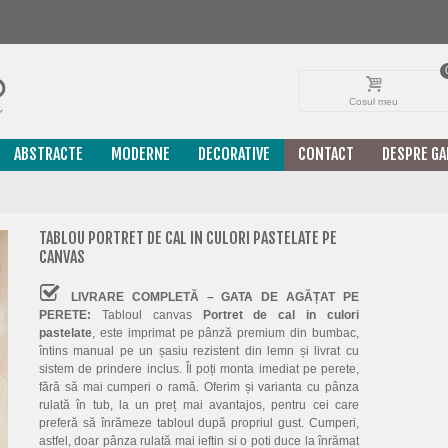
Cosul meu
ABSTRACTE
MODERNE
DECORATIVE
CONTACT
DESPRE GA
TABLOU PORTRET DE CAL IN CULORI PASTELATE PE
CANVAS
LIVRARE COMPLETĂ – GATA DE AGĂȚAT PE
PERETE:
Tabloul canvas
Portret de cal in culori
pastelate
, este imprimat pe pânză premium din bumbac,
întins manual pe un șasiu rezistent din lemn și livrat cu
sistem de prindere inclus. Îl poți monta imediat pe perete,
fără să mai cumperi o ramă. Oferim și varianta cu pânza
rulată în tub, la un preț mai avantajos, pentru cei care
preferă să înrămeze tabloul după propriul gust. Cumperi,
astfel, doar pânza rulată mai ieftin si o poti duce la înrămat