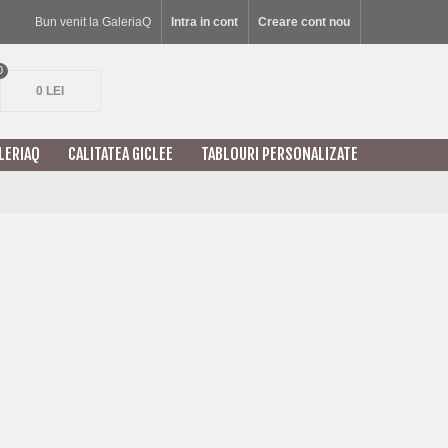
Bun venit la GaleriaQ
Intra in cont
Creare cont nou
0
0 LEI
LERIAQ
CALITATEA GICLEE
TABLOURI PERSONALIZATE