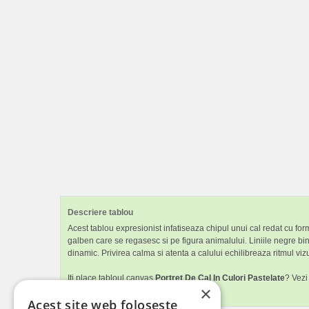
Descriere tablou
Acest tablou expresionist infatiseaza chipul unui cal redat cu for
galben care se regasesc si pe figura animalului. Liniile negre bin
dinamic. Privirea calma si atenta a calului echilibreaza ritmul viz
Iti place tabloul canvas
Portret De Cal In Culori Pastelate
? Vezi
×
dormitorul.
Acest site web folosește