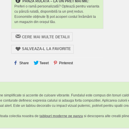
PÂNZĂ RULATĂ – LA UN PRET MAI MIC
:
Preferi o ramă personalizată? Optează pentru varianta
cu pânză rulată, disponibilă la un preț redus.
Economiile obținute îți pot acoperi costul înrămării la
un magazin din orașul tău.
CERE MAI MULTE DETALII
SALVEAZA-L LA FAVORITE
Share
Tweet
Pinterest
me simplificate si accente de culoare vibrante. Fundalul este compus din tonuri calde
e conturate definesc expresia calului si adauga forta compozitiei. Aplicarea culorii e
ual alert. Este un tablou decorativ cu impact vizual puternic, potrivit pentru spatii c
 toata colectia noastra de
tablouri moderne pe panza
si descopera alte creatii plin