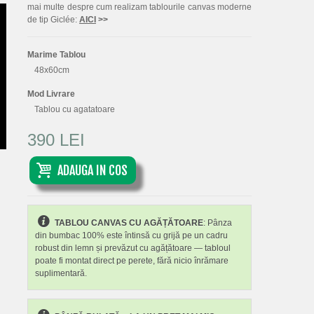
mai multe despre cum realizam tablourile canvas moderne
de tip Giclée:
AICI
>>
Marime Tablou
48x60cm
Mod Livrare
Tablou cu agatatoare
390 LEI
ADAUGA IN COS
TABLOU CANVAS CU AGĂȚĂTOARE
: Pânza
din bumbac 100% este întinsă cu grijă pe un cadru
robust din lemn și prevăzut cu agățătoare — tabloul
poate fi montat direct pe perete, fără nicio înrămare
suplimentară.