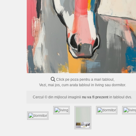
Click pe poza pentru a mari tabloul,
Vezi, mai jos, cum arata tabloul in living sau dormitor.
Cercul © din mijlocul imaginii
nu va fi prezent
in tabloul dvs.