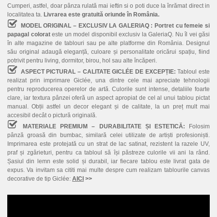
Cumperi, astfel, doar pânza rulată mai ieftin si o poti duce la înrămat direct in
localitatea ta.
Livrarea este gratuită oriunde în România.
MODEL ORIGINAL – EXCLUSIV LA GALERIAQ :
Portret cu femeie si
papagal colorat
este un model disponibil exclusiv la GaleriaQ. Nu îl vei găsi
în alte magazine de tablouri sau pe alte platforme din România. Designul
său original adaugă eleganță, culoare și personalitate oricărui spațiu, fiind
potrivit pentru living, dormitor, birou, hol sau alte încăperi.
ASPECT PICTURAL – CALITATE GICLÉE DE EXCEPȚIE:
Tabloul este
realizat prin imprimare Giclée, una dintre cele mai apreciate tehnologii
pentru reproducerea operelor de artă. Culorile sunt intense, detaliile foarte
clare, iar textura pânzei oferă un aspect apropiat de cel al unui tablou pictat
manual. Obții astfel un decor elegant și de calitate, la un preț mult mai
accesibil decât o pictură originală.
MATERIALE PREMIUM – DURABILITATE ȘI ESTETICĂ:
Folosim
pânză groasă din bumbac, similară celei utilizate de artiști profesioniști.
Imprimarea este protejată cu un strat de lac satinat, rezistent la razele UV,
praf și zgârieturi, pentru ca tabloul să își păstreze culorile vii ani la rând.
Șasiul din lemn este solid și durabil, iar fiecare tablou este livrat gata de
expus. Va invitam sa cititi mai multe despre cum realizam tablourile canvas
decorative de tip Giclée:
AICI
>>