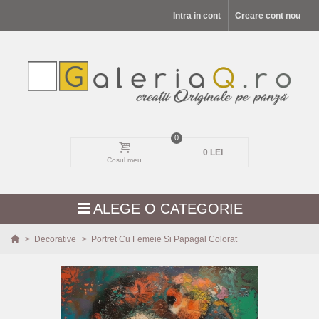
Intra in cont
Creare cont nou
0
0 LEI
Cosul meu
ALEGE O CATEGORIE
>
Decorative
>
Portret Cu Femeie Si Papagal Colorat
MODELE NOI
PEISAJE