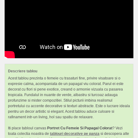
Descriere tablou
Acest tablou prezinta o femeie cu trasaturi fine, privire visatoare si o
expresie calma, acompaniata de un papagal viu colorat. Parul ei este
decorat cu flori si pene exotice, creand o armonie vizuala cu pasarea
tropicala. Fundalul in nuante de verde, albastru si turcoaz adauga
profunzime si mister compozitiei. Stilul picturii imbina realismul
portretului cu accente decorative si texturi abstracte. Este o lucrare ideala
pentru un decor artistic si elegant. Acest tablou aduce culoare si
rafinament intr-un living, hol sau spatiu de relaxare.
Iti place tabloul canvas
Portret Cu Femeie Si Papagal Colorat
? Vezi
toata colectia noastra de
tablouri decorative pe panza
si descopera alte