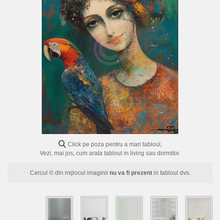
FLORI
PORTRETE
ABSTRACTE
MODERNE
DECORATIVE
Click pe poza pentru a mari tabloul,
Vezi, mai jos, cum arata tabloul in living sau dormitor.
Cercul © din mijlocul imaginii
nu va fi prezent
in tabloul dvs.