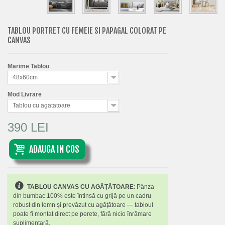
TABLOU PORTRET CU FEMEIE SI PAPAGAL COLORAT PE
CANVAS
Marime Tablou
48x60cm
Mod Livrare
Tablou cu agatatoare
390 LEI
ADAUGA IN COS
TABLOU CANVAS CU AGĂȚĂTOARE
: Pânza
din bumbac 100% este întinsă cu grijă pe un cadru
robust din lemn și prevăzut cu agățătoare — tabloul
poate fi montat direct pe perete, fără nicio înrămare
suplimentară.