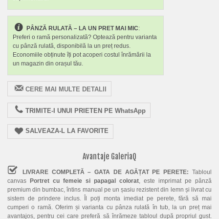
PÂNZĂ RULATĂ – LA UN PRET MAI MIC
:
Preferi o ramă personalizată? Optează pentru varianta
cu pânză rulată, disponibilă la un preț redus.
Economiile obținute îți pot acoperi costul înrămării la
un magazin din orașul tău.
CERE MAI MULTE DETALII
TRIMITE-I UNUI PRIETEN PE WhatsApp
SALVEAZA-L LA FAVORITE
Avantaje GaleriaQ
LIVRARE COMPLETĂ – GATA DE AGĂȚAT PE PERETE:
Tabloul
canvas
Portret cu femeie si papagal colorat
, este imprimat pe pânză
premium din bumbac, întins manual pe un șasiu rezistent din lemn și livrat cu
sistem de prindere inclus. Îl poți monta imediat pe perete, fără să mai
cumperi o ramă. Oferim și varianta cu pânza rulată în tub, la un preț mai
avantajos, pentru cei care preferă să înrămeze tabloul după propriul gust.