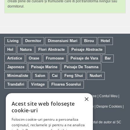
creatii pline de culoare și frumusete care iti pot transforma livingul sau
dormitorul.
Living
Dormitor
Dimensiuni Mari
Birou
Hotel
Hol
Natura
Flori Abstracte
Peisaje Abstracte
Artistice
Orase
Frumoase
Peisaje de Vara
Bar
Japoneze
Peisaje Marine
Peisaje De Toamna
Minimaliste
Salon
Cai
Feng Shui
Nuduri
Trandafiri
Vintage
Floarea Soarelui
Contact
|
Despre galeriaq
|
Calitatea Tablourilor Giclee
|
Contul Meu
|
×
Tablouri la Comanda
Acest site web folosește
Politica de Livrare si Retur
|
Politica de Confidentialitate
|
Despre Cookies
|
cookie-uri
Termeni si Conditii de Utilizare
Folosim cookie-uri pentru a personaliza
Copyright © 2023-2026 - Textele şi imaginile sub dreptul de autor al SC
conținutul, reclamele și pentru a ne analiza
ArtInvest SRL