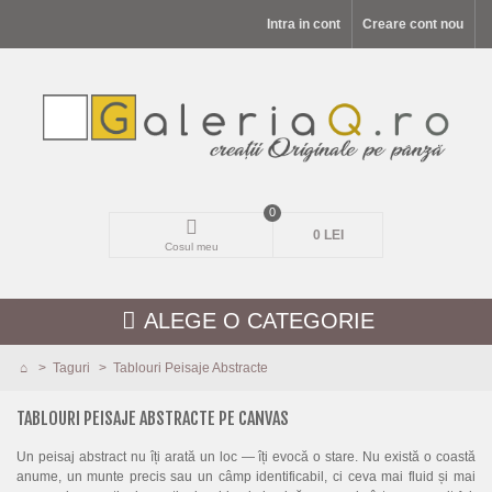
Intra in cont
Creare cont nou
0
0 LEI
Cosul meu
ALEGE O CATEGORIE
>
Taguri
>
Tablouri Peisaje Abstracte
MODELE NOI
TABLOURI PEISAJE ABSTRACTE PE CANVAS
PEISAJE
Un peisaj abstract nu îți arată un loc — îți evocă o stare. Nu există o coastă
anume, un munte precis sau un câmp identificabil, ci ceva mai fluid și mai