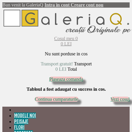
Bun venit la GaleriaQ
Intra in cont
Creare cont nou
Cosul meu
0
0 LEI
Nu sunt porduse in cos
Transport gratuit!
Transport
0 LEI
Total
Plaseaza comanda
Tabloul a fost adaugat cu success in cos.
Continua cumparaturile
Vezi cosul
MODELE NOI
PEISAJE
FLORI