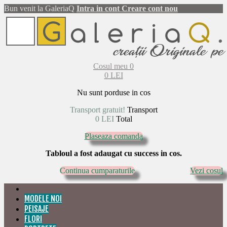
Bun venit la GaleriaQ
Intra in cont
Creare cont nou
Cosul meu
0
0 LEI
Nu sunt porduse in cos
Transport gratuit!
Transport
0 LEI
Total
Plaseaza comanda
Tabloul a fost adaugat cu success in cos.
Continua cumparaturile
Vezi cosul
MODELE NOI
PEISAJE
FLORI