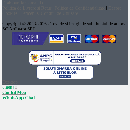
|
Tablouri la Comanda
Politica de Livrare si Retur
|
Politica de Confidentialitate
|
Despre
Cookies
|
Termeni si Conditii de Utilizare
Copyright © 2023-2026 - Textele şi imaginile sub dreptul de autor al
SC ArtInvest SRL
Desktop
Cosul
0
Contul Meu
WhatsApp Chat