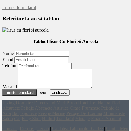
Trimite formularul
Referitor la acest tablou
Tabloul Iisus Cu Flori Si Aureola
Nume
Email
Telefon
Mesajul
sau
anuleaza
Living
Dormitor
Dimensiuni Mari
Birou
Hotel
Hol
Natura
Flori
Abstracte
Peisaje Abstracte
Artistice
Orase
Frumoase
Peisaje de
Vara
Bar
Japoneze
Peisaje Marine
Peisaje De Toamna
Minimaliste
Salon
Cai
Feng Shui
Nuduri
Trandafiri
Vintage
Floarea Soarelui
Contact
|
Despre galeriaq
|
Calitatea Tablourilor Giclee
|
Contul Meu