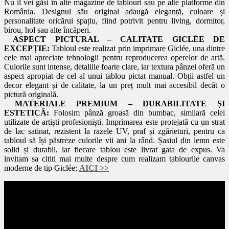
Nu îl vei găsi în alte magazine de tablouri sau pe alte platforme din
România. Designul său original adaugă eleganță, culoare și
personalitate oricărui spațiu, fiind potrivit pentru living, dormitor,
birou, hol sau alte încăperi.
ASPECT PICTURAL – CALITATE GICLÉE DE
EXCEPȚIE:
Tabloul este realizat prin imprimare Giclée, una dintre
cele mai apreciate tehnologii pentru reproducerea operelor de artă.
Culorile sunt intense, detaliile foarte clare, iar textura pânzei oferă un
aspect apropiat de cel al unui tablou pictat manual. Obții astfel un
decor elegant și de calitate, la un preț mult mai accesibil decât o
pictură originală.
MATERIALE PREMIUM – DURABILITATE ȘI
ESTETICĂ:
Folosim pânză groasă din bumbac, similară celei
utilizate de artiști profesioniști. Imprimarea este protejată cu un strat
de lac satinat, rezistent la razele UV, praf și zgârieturi, pentru ca
tabloul să își păstreze culorile vii ani la rând. Șasiul din lemn este
solid și durabil, iar fiecare tablou este livrat gata de expus. Va
invitam sa cititi mai multe despre cum realizam tablourile canvas
moderne de tip Giclée:
AICI
>>