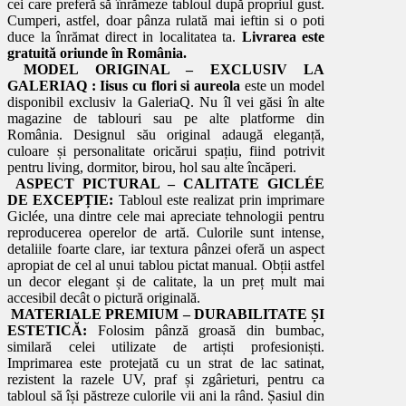
cei care preferă să înrămeze tabloul după propriul gust.
Cumperi, astfel, doar pânza rulată mai ieftin si o poti
duce la înrămat direct in localitatea ta.
Livrarea este
gratuită oriunde în România.
MODEL ORIGINAL – EXCLUSIV LA
GALERIAQ :
Iisus cu flori si aureola
este un model
disponibil exclusiv la GaleriaQ. Nu îl vei găsi în alte
magazine de tablouri sau pe alte platforme din
România. Designul său original adaugă eleganță,
culoare și personalitate oricărui spațiu, fiind potrivit
pentru living, dormitor, birou, hol sau alte încăperi.
ASPECT PICTURAL – CALITATE GICLÉE
DE EXCEPȚIE:
Tabloul este realizat prin imprimare
Giclée, una dintre cele mai apreciate tehnologii pentru
reproducerea operelor de artă. Culorile sunt intense,
detaliile foarte clare, iar textura pânzei oferă un aspect
apropiat de cel al unui tablou pictat manual. Obții astfel
un decor elegant și de calitate, la un preț mult mai
accesibil decât o pictură originală.
MATERIALE PREMIUM – DURABILITATE ȘI
ESTETICĂ:
Folosim pânză groasă din bumbac,
similară celei utilizate de artiști profesioniști.
Imprimarea este protejată cu un strat de lac satinat,
rezistent la razele UV, praf și zgârieturi, pentru ca
tabloul să își păstreze culorile vii ani la rând. Șasiul din