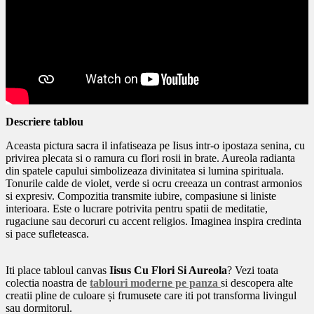
Descriere tablou
Aceasta pictura sacra il infatiseaza pe Iisus intr-o ipostaza senina, cu
privirea plecata si o ramura cu flori rosii in brate. Aureola radianta
din spatele capului simbolizeaza divinitatea si lumina spirituala.
Tonurile calde de violet, verde si ocru creeaza un contrast armonios
si expresiv. Compozitia transmite iubire, compasiune si liniste
interioara. Este o lucrare potrivita pentru spatii de meditatie,
rugaciune sau decoruri cu accent religios. Imaginea inspira credinta
si pace sufleteasca.
Iti place tabloul canvas
Iisus Cu Flori Si Aureola
? Vezi toata
colectia noastra de
tablouri moderne pe panza
si descopera alte
creatii pline de culoare și frumusete care iti pot transforma livingul
sau dormitorul.