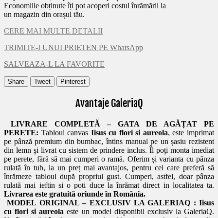
Economiile obținute îți pot acoperi costul înrămării la
un magazin din orașul tău.
CERE MAI MULTE DETALII
TRIMITE-I UNUI PRIETEN PE WhatsApp
SALVEAZA-L LA FAVORITE
Share
Tweet
Pinterest
Avantaje GaleriaQ
LIVRARE COMPLETĂ – GATA DE AGĂȚAT PE
PERETE:
Tabloul canvas
Iisus cu flori si aureola
, este imprimat
pe pânză premium din bumbac, întins manual pe un șasiu rezistent
din lemn și livrat cu sistem de prindere inclus. Îl poți monta imediat
pe perete, fără să mai cumperi o ramă. Oferim și varianta cu pânza
rulată în tub, la un preț mai avantajos, pentru cei care preferă să
înrămeze tabloul după propriul gust. Cumperi, astfel, doar pânza
rulată mai ieftin si o poti duce la înrămat direct in localitatea ta.
Livrarea este gratuită oriunde în România.
MODEL ORIGINAL – EXCLUSIV LA GALERIAQ :
Iisus
cu flori si aureola
este un model disponibil exclusiv la GaleriaQ.