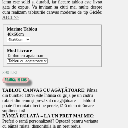
lemn este solid și durabil, iar fiecare tablou este livrat
gata de expus. Va invitam sa cititi mai multe despre
cum realizam tablourile canvas moderne de tip Giclée:
AICI
>>
Marime Tablou
48x60cm
Mod Livrare
Tablou cu agatatoare
390 LEI
ADAUGA IN COS
TABLOU CANVAS CU AGĂȚĂTOARE
: Pânza
din bumbac 100% este întinsă cu grijă pe un cadru
robust din lemn și prevăzut cu agățătoare — tabloul
poate fi montat direct pe perete, fără nicio înrămare
suplimentară.
PÂNZĂ RULATĂ – LA UN PRET MAI MIC
:
Preferi o ramă personalizată? Optează pentru varianta
cu pânză rulată, disponibilă la un preț redus.