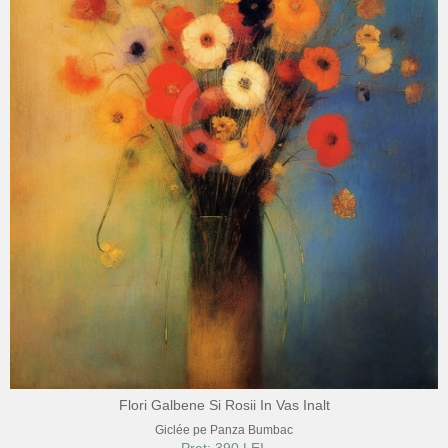
Flori Galbene Si Rosii In Vas Inalt
Giclée pe Panza Bumbac
Pret: 390 LEI