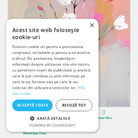
×
Acest site web folosește
cookie-uri
Folosim cookie-uri pentru a personaliza
conținutul, reclamele și pentru a ne analiza
traficul. De asemenea, împărtășim
informații despre utilizarea site-ului nostru
cu partenerii noștri de publicitate și analiză,
care le pot combina cu alte informații pe
care le-ați furnizat sau pe care le-au
colectat din utilizarea serviciilor lor.
Află
mai multe
ACCEPTĂ TOATE
REFUZĂ TOT
ARATĂ DETALIILE
Cosul
Contul Meu
POWERED BY COOKIESCRIPT
Flori Albe Pe Fundal Coral
WhatsApp Chat
Giclée pe Panza Bumbac