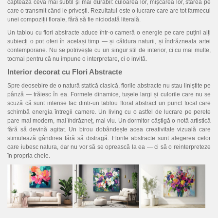
FLORI
captează ceva mai subtil și mai durabil: culoarea lor, mișcarea lor, starea pe
care o transmit când le privești. Rezultatul este o lucrare care are tot farmecul
unei compoziții florale, fără să fie niciodată literală.
PORTRETE
Un tablou cu flori abstracte aduce într-o cameră o energie pe care puțini alți
ABSTRACTE
subiecți o pot oferi în același timp — și căldura naturii, și îndrăzneala artei
contemporane. Nu se potrivește cu un singur stil de interior, ci cu mai multe,
MODERNE
tocmai pentru că nu impune o interpretare, ci o invită.
Interior decorat cu Flori Abstracte
DECORATIVE
Spre deosebire de o natură statică clasică, florile abstracte nu stau liniștite pe
pânză — trăiesc în ea. Formele dinamice, tușele largi și culorile care nu se
scuză că sunt intense fac dintr-un tablou floral abstract un punct focal care
schimbă energia întregii camere. Un living cu o astfel de lucrare pe perete
pare mai modern, mai îndrăzneț, mai viu. Un dormitor câștigă o notă artistică
fără să devină agitat. Un birou dobândește acea creativitate vizuală care
stimulează gândirea fără să distragă. Florile abstracte sunt alegerea celor
care iubesc natura, dar nu vor să se oprească la ea — ci să o reinterpreteze
în propria cheie.