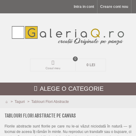
Intra in cont
Creare cont nou
0
0 LEI
Cosul meu
ALEGE O CATEGORIE
>
Taguri
>
Tablouri Flori Abstracte
MODELE NOI
TABLOURI FLORI ABSTRACTE PE CANVAS
PEISAJE
Florile abstracte sunt florile pe care nu le-ai văzut niciodată în natură — și
tocmai de aceea îți rămân în minte. Nu reproduc un trandafir sau o bujoare, ci