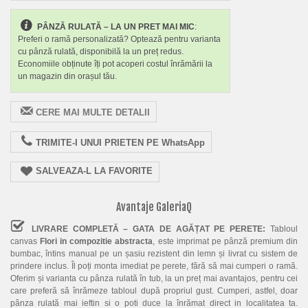
PÂNZĂ RULATĂ – LA UN PRET MAI MIC
:
Preferi o ramă personalizată? Optează pentru varianta
cu pânză rulată, disponibilă la un preț redus.
Economiile obținute îți pot acoperi costul înrămării la
un magazin din orașul tău.
CERE MAI MULTE DETALII
TRIMITE-I UNUI PRIETEN PE WhatsApp
SALVEAZA-L LA FAVORITE
Avantaje GaleriaQ
LIVRARE COMPLETĂ – GATA DE AGĂȚAT PE PERETE:
Tabloul
canvas
Flori in compozitie abstracta
, este imprimat pe pânză premium din
bumbac, întins manual pe un șasiu rezistent din lemn și livrat cu sistem de
prindere inclus. Îl poți monta imediat pe perete, fără să mai cumperi o ramă.
Oferim și varianta cu pânza rulată în tub, la un preț mai avantajos, pentru cei
care preferă să înrămeze tabloul după propriul gust. Cumperi, astfel, doar
pânza rulată mai ieftin si o poti duce la înrămat direct in localitatea ta.