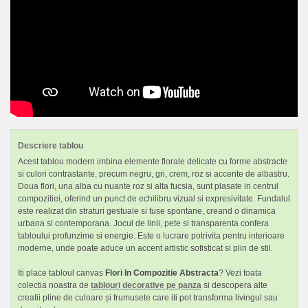
Descriere tablou
Acest tablou modern imbina elemente florale delicate cu forme abstracte
si culori contrastante, precum negru, gri, crem, roz si accente de albastru.
Doua flori, una alba cu nuante roz si alta fucsia, sunt plasate in centrul
compozitiei, oferind un punct de echilibru vizual si expresivitate. Fundalul
este realizat din straturi gestuale si tuse spontane, creand o dinamica
urbana si contemporana. Jocul de linii, pete si transparenta confera
tabloului profunzime si energie. Este o lucrare potrivita pentru interioare
moderne, unde poate aduce un accent artistic sofisticat si plin de stil.
Iti place tabloul canvas
Flori In Compozitie Abstracta
? Vezi toata
colectia noastra de
tablouri decorative pe panza
si descopera alte
creatii pline de culoare și frumusete care iti pot transforma livingul sau