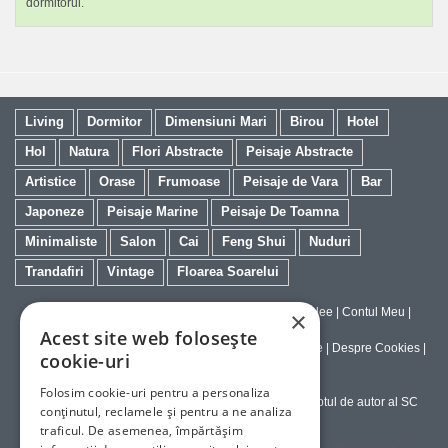
dormitorul.
Living
Dormitor
Dimensiuni Mari
Birou
Hotel
Hol
Natura
Flori Abstracte
Peisaje Abstracte
Artistice
Orase
Frumoase
Peisaje de Vara
Bar
Japoneze
Peisaje Marine
Peisaje De Toamna
Minimaliste
Salon
Cai
Feng Shui
Nuduri
Trandafiri
Vintage
Floarea Soarelui
Contact
|
Despre galeriaq
|
Calitatea Tablourilor Giclee
|
Contul Meu
|
×
Tablouri la Comanda
Acest site web folosește
Politica de Livrare si Retur
|
Politica de Confidentialitate
|
Despre Cookies
|
cookie-uri
Termeni si Conditii de Utilizare
Folosim cookie-uri pentru a personaliza
Copyright © 2023-2026 - Textele şi imaginile sub dreptul de autor al SC
conținutul, reclamele și pentru a ne analiza
ArtInvest SRL
traficul. De asemenea, împărtășim