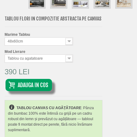
TABLOU FLORI IN COMPOZITIE ABSTRACTA PE CANVAS
Marime Tablou
48x60cm
Mod Livrare
Tablou cu agatatoare
390 LEI
ADAUGA IN COS
TABLOU CANVAS CU AGĂȚĂTOARE
: Pânza
din bumbac 100% este întinsă cu grijă pe un cadru
robust din lemn și prevăzut cu agățătoare — tabloul
poate fi montat direct pe perete, fără nicio înrămare
suplimentară.