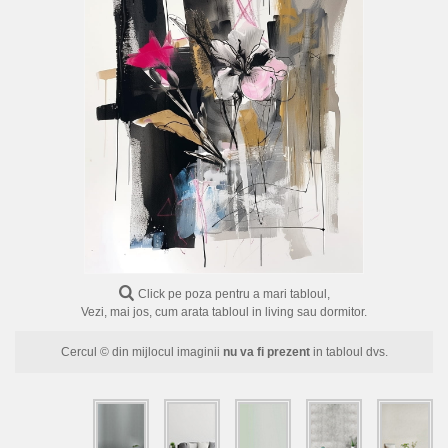
FLORI
PORTRETE
ABSTRACTE
MODERNE
DECORATIVE
Click pe poza pentru a mari tabloul,
Vezi, mai jos, cum arata tabloul in living sau dormitor.
Cercul © din mijlocul imaginii
nu va fi prezent
in tabloul dvs.