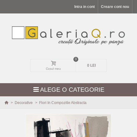
Intra in cont
Creare cont nou
0
0 LEI
Cosul meu
ALEGE O CATEGORIE
>
Decorative
>
Flori In Compozitie Abstracta
MODELE NOI
PEISAJE