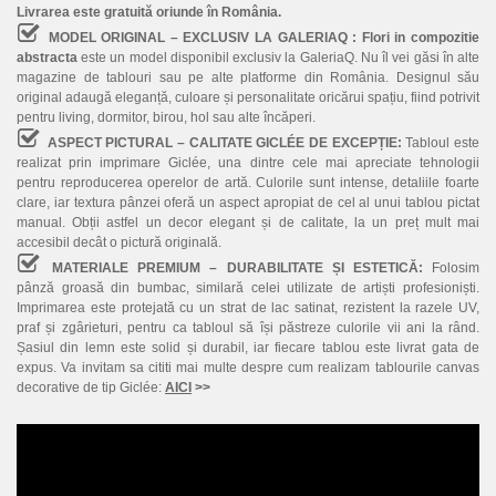
Livrarea este gratuită oriunde în România.
MODEL ORIGINAL – EXCLUSIV LA GALERIAQ :
Flori in compozitie
abstracta
este un model disponibil exclusiv la GaleriaQ. Nu îl vei găsi în alte
magazine de tablouri sau pe alte platforme din România. Designul său
original adaugă eleganță, culoare și personalitate oricărui spațiu, fiind potrivit
pentru living, dormitor, birou, hol sau alte încăperi.
ASPECT PICTURAL – CALITATE GICLÉE DE EXCEPȚIE:
Tabloul este
realizat prin imprimare Giclée, una dintre cele mai apreciate tehnologii
pentru reproducerea operelor de artă. Culorile sunt intense, detaliile foarte
clare, iar textura pânzei oferă un aspect apropiat de cel al unui tablou pictat
manual. Obții astfel un decor elegant și de calitate, la un preț mult mai
accesibil decât o pictură originală.
MATERIALE PREMIUM – DURABILITATE ȘI ESTETICĂ:
Folosim
pânză groasă din bumbac, similară celei utilizate de artiști profesioniști.
Imprimarea este protejată cu un strat de lac satinat, rezistent la razele UV,
praf și zgârieturi, pentru ca tabloul să își păstreze culorile vii ani la rând.
Șasiul din lemn este solid și durabil, iar fiecare tablou este livrat gata de
expus. Va invitam sa cititi mai multe despre cum realizam tablourile canvas
decorative de tip Giclée:
AICI
>>