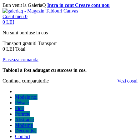
Bun venit la GaleriaQ
Intra in cont
Creare cont nou
Cosul meu
0
0 LEI
Nu sunt porduse in cos
Transport gratuit!
Transport
0 LEI
Total
Plaseaza comanda
Tabloul a fost adaugat cu success in cos.
Continua cumparaturile
Vezi cosul
Modele noi
Peisaje
Flori
Portrete
Abstracte
Moderne
Decorative
Contact