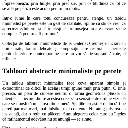
impresionează: prin liniște, prin precizie, prin certitudinea că tot ce
se află pe pânză este acolo pentru un motiv.
Într-o lume în care totul concurează pentru atenție, un tablou
minimalist pe perete este un gest de claritate. Spune că știi ce vrei, că
apreciezi echilibrul și că înțelegi că frumusețea nu are nevoie să fie
complicată pentru a fi profundă.
Colecția de tablouri minimaliste de la GaleriaQ reunește lucrări cu
linii curate, tonuri delicate și compoziții care respiră — perfecte
pentru interioare contemporane care nu vor să fie supraîncărcate, ci
rafinate.
Tablouri abstracte minimaliste pe perete
Un tablou abstract minimalist face ceva aparent simplu și
extraordinar de dificil în același timp: spune mult prin puțin. O linie
precisă, un plan de culoare neutru, o formă geometrică plasată cu
intenție — fiecare dintre acestea creează o senzație de ordine vizuală
care se transferă în starea din cameră. Spațiile cu astfel de lucrări pe
pereți par mai mari, mai liniștite, mai coerente. Nu atrag privirea cu
insistență, dar o rețin cu plăcere. Sunt alegerea celor care au înțeles
că rafinamentul adevărat nu se anunță — se simte.