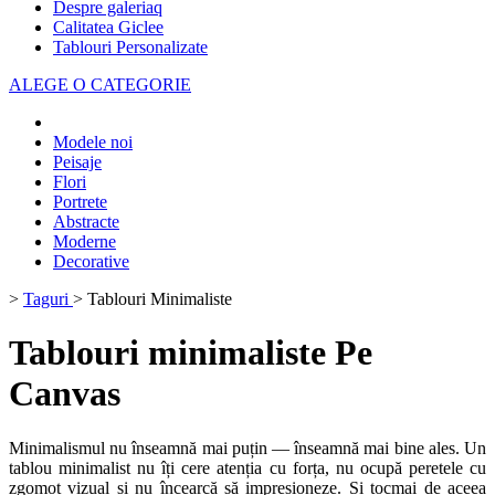
Despre galeriaq
Calitatea Giclee
Tablouri Personalizate
ALEGE O CATEGORIE
Modele noi
Peisaje
Flori
Portrete
Abstracte
Moderne
Decorative
>
Taguri
>
Tablouri Minimaliste
Tablouri minimaliste Pe
Canvas
Minimalismul nu înseamnă mai puțin — înseamnă mai bine ales. Un
tablou minimalist nu îți cere atenția cu forța, nu ocupă peretele cu
zgomot vizual și nu încearcă să impresioneze. Și tocmai de aceea