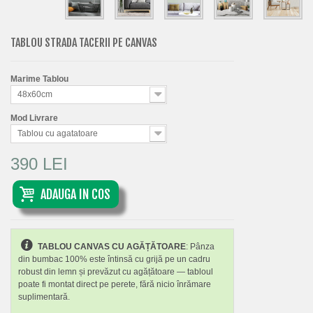
TABLOU STRADA TACERII PE CANVAS
Marime Tablou
48x60cm
Mod Livrare
Tablou cu agatatoare
390 LEI
ADAUGA IN COS
TABLOU CANVAS CU AGĂȚĂTOARE
: Pânza
din bumbac 100% este întinsă cu grijă pe un cadru
robust din lemn și prevăzut cu agățătoare — tabloul
poate fi montat direct pe perete, fără nicio înrămare
suplimentară.