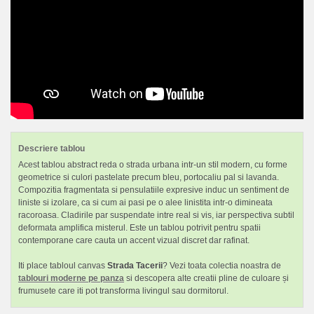
Descriere tablou
Acest tablou abstract reda o strada urbana intr-un stil modern, cu forme
geometrice si culori pastelate precum bleu, portocaliu pal si lavanda.
Compozitia fragmentata si pensulatiile expresive induc un sentiment de
liniste si izolare, ca si cum ai pasi pe o alee linistita intr-o dimineata
racoroasa. Cladirile par suspendate intre real si vis, iar perspectiva subtil
deformata amplifica misterul. Este un tablou potrivit pentru spatii
contemporane care cauta un accent vizual discret dar rafinat.
Iti place tabloul canvas
Strada Tacerii
? Vezi toata colectia noastra de
tablouri moderne pe panza
si descopera alte creatii pline de culoare și
frumusete care iti pot transforma livingul sau dormitorul.