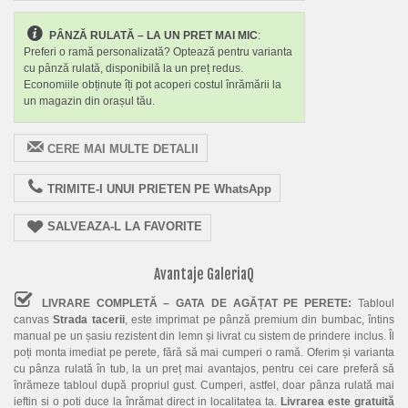
PÂNZĂ RULATĂ – LA UN PRET MAI MIC
:
Preferi o ramă personalizată? Optează pentru varianta
cu pânză rulată, disponibilă la un preț redus.
Economiile obținute îți pot acoperi costul înrămării la
un magazin din orașul tău.
CERE MAI MULTE DETALII
TRIMITE-I UNUI PRIETEN PE WhatsApp
SALVEAZA-L LA FAVORITE
Avantaje GaleriaQ
LIVRARE COMPLETĂ – GATA DE AGĂȚAT PE PERETE:
Tabloul
canvas
Strada tacerii
, este imprimat pe pânză premium din bumbac, întins
manual pe un șasiu rezistent din lemn și livrat cu sistem de prindere inclus. Îl
poți monta imediat pe perete, fără să mai cumperi o ramă. Oferim și varianta
cu pânza rulată în tub, la un preț mai avantajos, pentru cei care preferă să
înrămeze tabloul după propriul gust. Cumperi, astfel, doar pânza rulată mai
ieftin si o poti duce la înrămat direct in localitatea ta.
Livrarea este gratuită