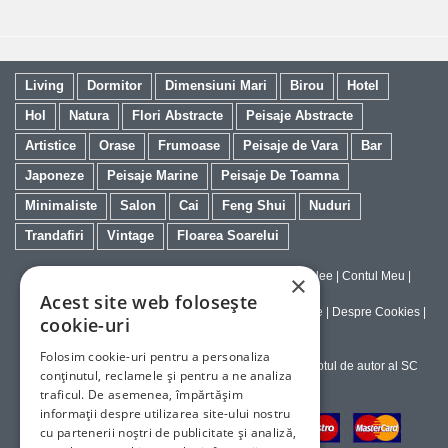
Living
Dormitor
Dimensiuni Mari
Birou
Hotel
Hol
Natura
Flori Abstracte
Peisaje Abstracte
Artistice
Orase
Frumoase
Peisaje de Vara
Bar
Japoneze
Peisaje Marine
Peisaje De Toamna
Minimaliste
Salon
Cai
Feng Shui
Nuduri
Trandafiri
Vintage
Floarea Soarelui
Contact
|
Despre galeriaq
|
Calitatea Tablourilor Giclee
|
Contul Meu
|
×
Tablouri la Comanda
Acest site web folosește
Politica de Livrare si Retur
|
Politica de Confidentialitate
|
Despre Cookies
|
cookie-uri
Termeni si Conditii de Utilizare
Folosim cookie-uri pentru a personaliza
Copyright © 2023-2026 - Textele şi imaginile sub dreptul de autor al SC
conținutul, reclamele și pentru a ne analiza
ArtInvest SRL
traficul. De asemenea, împărtășim
informații despre utilizarea site-ului nostru
cu partenerii noștri de publicitate și analiză,