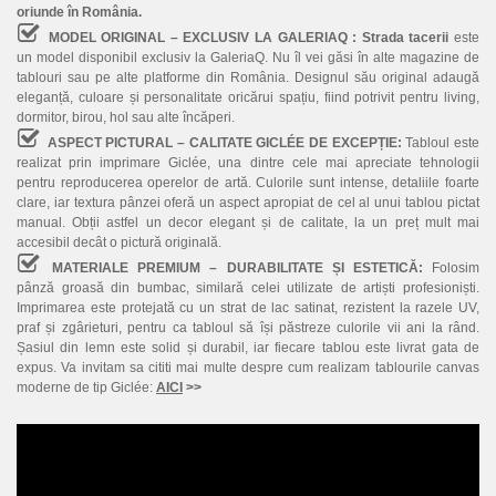
oriunde în România.
MODEL ORIGINAL – EXCLUSIV LA GALERIAQ :
Strada tacerii
este
un model disponibil exclusiv la GaleriaQ. Nu îl vei găsi în alte magazine de
tablouri sau pe alte platforme din România. Designul său original adaugă
eleganță, culoare și personalitate oricărui spațiu, fiind potrivit pentru living,
dormitor, birou, hol sau alte încăperi.
ASPECT PICTURAL – CALITATE GICLÉE DE EXCEPȚIE:
Tabloul este
realizat prin imprimare Giclée, una dintre cele mai apreciate tehnologii
pentru reproducerea operelor de artă. Culorile sunt intense, detaliile foarte
clare, iar textura pânzei oferă un aspect apropiat de cel al unui tablou pictat
manual. Obții astfel un decor elegant și de calitate, la un preț mult mai
accesibil decât o pictură originală.
MATERIALE PREMIUM – DURABILITATE ȘI ESTETICĂ:
Folosim
pânză groasă din bumbac, similară celei utilizate de artiști profesioniști.
Imprimarea este protejată cu un strat de lac satinat, rezistent la razele UV,
praf și zgârieturi, pentru ca tabloul să își păstreze culorile vii ani la rând.
Șasiul din lemn este solid și durabil, iar fiecare tablou este livrat gata de
expus. Va invitam sa cititi mai multe despre cum realizam tablourile canvas
moderne de tip Giclée:
AICI
>>