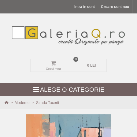
Intra in cont
Creare cont nou
0
0 LEI
Cosul meu
ALEGE O CATEGORIE
>
Moderne
>
Strada Tacerii
MODELE NOI
PEISAJE