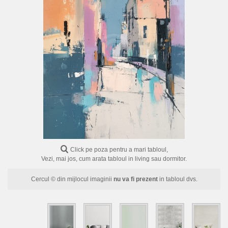
FLORI
PORTRETE
ABSTRACTE
MODERNE
DECORATIVE
Click pe poza pentru a mari tabloul,
Vezi, mai jos, cum arata tabloul in living sau dormitor.
Cercul © din mijlocul imaginii
nu va fi prezent
in tabloul dvs.