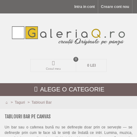
Intra in cont
Creare cont nou
0
0 LEI
Cosul meu
ALEGE O CATEGORIE
>
Taguri
>
Tablouri Bar
MODELE NOI
TABLOURI BAR PE CANVAS
PEISAJE
Un bar sau o cafenea bună nu se definește doar prin ce servește — se
definește prin cum te face să te simți de îndată ce intri. Lumina, muzica,