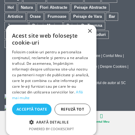
Hol
Natura
Flori Abstracte
Peisaje Abstracte
Artistice
Orase
Frumoase
Peisaje de Vara
Bar
Japoneze
Peisaje Marine
Peisaje De Toamna
×
Acest site web folosește
Minimaliste
Salon
Cai
Feng Shui
Nuduri
cookie-uri
Trandafiri
Vintage
Floarea Soarelui
Folosim cookie-uri pentru a personaliza
Contact
|
Despre galeriaq
|
Calitatea Tablourilor Giclee
|
Contul Meu
|
conținutul, reclamele și pentru a ne analiza
Tablouri la Comanda
traficul. De asemenea, împărtășim
Politica de Livrare si Retur
|
Politica de Confidentialitate
|
Despre Cookies
|
informații despre utilizarea site-ului nostru
Termeni si Conditii de Utilizare
cu partenerii noștri de publicitate și analiză,
care le pot combina cu alte informații pe
Copyright © 2023-2026 - Textele şi imaginile sub dreptul de autor al SC
care le-ați furnizat sau pe care le-au
ArtInvest SRL
colectat din utilizarea serviciilor lor.
Află
mai multe
ACCEPTĂ TOATE
REFUZĂ TOT
Desktop
ARATĂ DETALIILE
Cosul
Contul Meu
POWERED BY COOKIESCRIPT