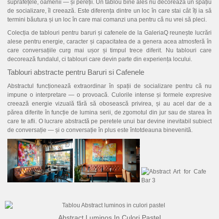
FLORI
suprafețele, oamenii — și pereții. Un tablou bine ales nu decorează un spațiu
de socializare, îl creează. Este diferența dintre un loc în care stai cât îți ia să
termini băutura și un loc în care mai comanzi una pentru că nu vrei să pleci.
PORTRETE
Colecția de tablouri pentru baruri și cafenele de la GaleriaQ reunește lucrări
ABSTRACTE
alese pentru energie, caracter și capacitatea de a genera acea atmosferă în
care conversațiile curg mai ușor și timpul trece diferit. Nu tablouri care
MODERNE
decorează fundalul, ci tablouri care devin parte din experiența locului.
Tablouri abstracte pentru Baruri si Cafenele
DECORATIVE
Abstractul funcționează extraordinar în spații de socializare pentru că nu
impune o interpretare — o provoacă. Culorile intense și formele expresive
creează energie vizuală fără să obosească privirea, și au acel dar de a
părea diferite în funcție de lumina serii, de zgomotul din jur sau de starea în
care te afli. O lucrare abstractă pe peretele unui bar devine inevitabil subiect
de conversație — și o conversație în plus este întotdeauna binevenită.
Abstract Luminos In Culori Pastel