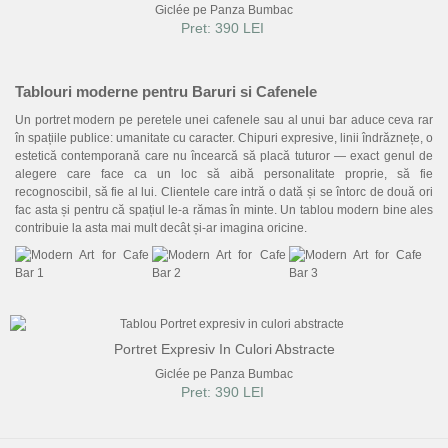
Giclée pe Panza Bumbac
Pret: 390 LEI
Tablouri moderne pentru Baruri si Cafenele
Un portret modern pe peretele unei cafenele sau al unui bar aduce ceva rar
în spațiile publice: umanitate cu caracter. Chipuri expresive, linii îndrăznețe, o
estetică contemporană care nu încearcă să placă tuturor — exact genul de
alegere care face ca un loc să aibă personalitate proprie, să fie
recognoscibil, să fie al lui. Clientele care intră o dată și se întorc de două ori
fac asta și pentru că spațiul le-a rămas în minte. Un tablou modern bine ales
contribuie la asta mai mult decât și-ar imagina oricine.
Portret Expresiv In Culori Abstracte
Giclée pe Panza Bumbac
Pret: 390 LEI