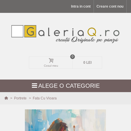
Intra in cont
Creare cont nou
0
0 LEI
Cosul meu
ALEGE O CATEGORIE
>
Portrete
>
Fata Cu Vioara
MODELE NOI
PEISAJE