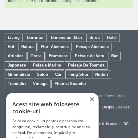
frumusete care iti pot transforma livingul sau dormitorul.
Living
Dormitor
Dimensiuni Mari
Birou
Hotel
Hol
Natura
Flori Abstracte
Peisaje Abstracte
Artistice
Orase
Frumoase
Peisaje de Vara
Bar
Japoneze
Peisaje Marine
Peisaje De Toamna
Minimaliste
Salon
Cai
Feng Shui
Nuduri
Trandafiri
Vintage
Floarea Soarelui
Contact
|
Despre galeriaq
|
Calitatea Tablourilor Giclee
|
Contul Meu
|
×
Tablouri la Comanda
Acest site web folosește
Politica de Livrare si Retur
|
Politica de Confidentialitate
|
Despre Cookies
|
cookie-uri
Termeni si Conditii de Utilizare
Folosim cookie-uri pentru a personaliza
Copyright © 2023-2026 - Textele şi imaginile sub dreptul de autor al SC
conținutul, reclamele și pentru a ne analiza
ArtInvest SRL
traficul. De asemenea, împărtășim