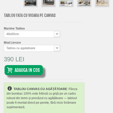
TABLOU FATA CU VIOARA PE CANVAS
Marime Tablou
48x60cm
Mod Livrare
Tablou cu agatatoare
390 LEI
ADAUGA IN COS
TABLOU CANVAS CU AGĂȚĂTOARE
: Pânza
din bumbac 100% este întinsă cu grijă pe un cadru
robust din lemn și prevăzut cu agățătoare — tabloul
poate fi montat direct pe perete, fără nicio înrămare
suplimentară.