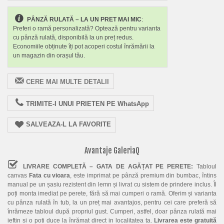
PÂNZĂ RULATĂ – LA UN PRET MAI MIC
:
Preferi o ramă personalizată? Optează pentru varianta
cu pânză rulată, disponibilă la un preț redus.
Economiile obținute îți pot acoperi costul înrămării la
un magazin din orașul tău.
CERE MAI MULTE DETALII
TRIMITE-I UNUI PRIETEN PE WhatsApp
SALVEAZA-L LA FAVORITE
Avantaje GaleriaQ
LIVRARE COMPLETĂ – GATA DE AGĂȚAT PE PERETE:
Tabloul
canvas
Fata cu vioara
, este imprimat pe pânză premium din bumbac, întins
manual pe un șasiu rezistent din lemn și livrat cu sistem de prindere inclus. Îl
poți monta imediat pe perete, fără să mai cumperi o ramă. Oferim și varianta
cu pânza rulată în tub, la un preț mai avantajos, pentru cei care preferă să
înrămeze tabloul după propriul gust. Cumperi, astfel, doar pânza rulată mai
ieftin si o poti duce la înrămat direct in localitatea ta.
Livrarea este gratuită