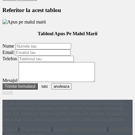
Referitor la acest tablou
Tabloul Apus Pe Malul Marii
Nume
Email
Telefon
Mesajul
sau
anuleaza
scroll
Living
Dormitor
Dimensiuni Mari
Birou
Hotel
Hol
Natura
Flori
Abstracte
Peisaje Abstracte
Artistice
Orase
Frumoase
Peisaje de
Vara
Bar
Japoneze
Peisaje Marine
Peisaje De Toamna
Minimaliste
Salon
Cai
Feng Shui
Nuduri
Trandafiri
Vintage
Floarea Soarelui
Contact
|
Despre galeriaq
|
Calitatea Tablourilor Giclee
|
Contul Meu
|
Tablouri la Comanda