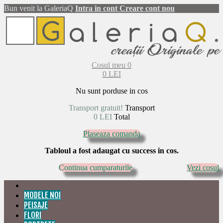
Bun venit la GaleriaQ
Intra in cont
Creare cont nou
Cosul meu
0
0 LEI
Nu sunt porduse in cos
Transport gratuit!
Transport
0 LEI
Total
Plaseaza comanda
Tabloul a fost adaugat cu success in cos.
Continua cumparaturile
Vezi cosul
MODELE NOI
PEISAJE
FLORI