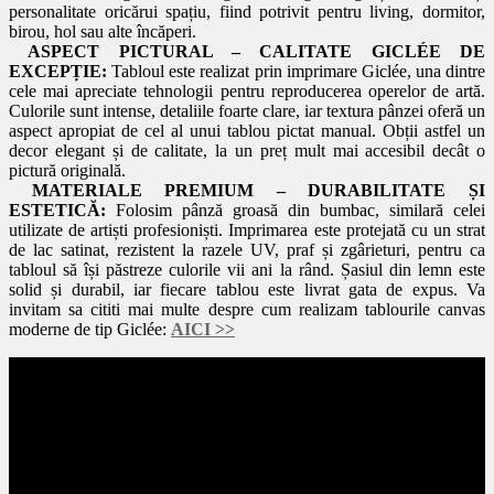
personalitate oricărui spațiu, fiind potrivit pentru living, dormitor,
birou, hol sau alte încăperi.
ASPECT PICTURAL – CALITATE GICLÉE DE
EXCEPȚIE:
Tabloul este realizat prin imprimare Giclée, una dintre
cele mai apreciate tehnologii pentru reproducerea operelor de artă.
Culorile sunt intense, detaliile foarte clare, iar textura pânzei oferă un
aspect apropiat de cel al unui tablou pictat manual. Obții astfel un
decor elegant și de calitate, la un preț mult mai accesibil decât o
pictură originală.
MATERIALE PREMIUM – DURABILITATE ȘI
ESTETICĂ:
Folosim pânză groasă din bumbac, similară celei
utilizate de artiști profesioniști. Imprimarea este protejată cu un strat
de lac satinat, rezistent la razele UV, praf și zgârieturi, pentru ca
tabloul să își păstreze culorile vii ani la rând. Șasiul din lemn este
solid și durabil, iar fiecare tablou este livrat gata de expus. Va
invitam sa cititi mai multe despre cum realizam tablourile canvas
moderne de tip Giclée:
AICI
>>