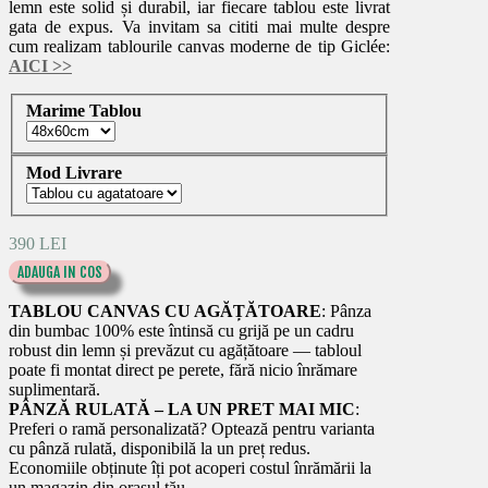
lemn este solid și durabil, iar fiecare tablou este livrat
gata de expus. Va invitam sa cititi mai multe despre
cum realizam tablourile canvas moderne de tip Giclée:
AICI
>>
Marime Tablou
Mod Livrare
390 LEI
ADAUGA IN COS
TABLOU CANVAS CU AGĂȚĂTOARE
: Pânza
din bumbac 100% este întinsă cu grijă pe un cadru
robust din lemn și prevăzut cu agățătoare — tabloul
poate fi montat direct pe perete, fără nicio înrămare
suplimentară.
PÂNZĂ RULATĂ – LA UN PRET MAI MIC
:
Preferi o ramă personalizată? Optează pentru varianta
cu pânză rulată, disponibilă la un preț redus.
Economiile obținute îți pot acoperi costul înrămării la
un magazin din orașul tău.