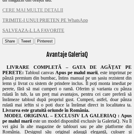
CERE MAI MULTE DETALII
TRIMITE-I UNUI PRIETEN PE WhatsApp
SALVEAZA-L LA FAVORITE
Share
Tweet
Pinterest
Avantaje GaleriaQ
LIVRARE COMPLETĂ – GATA DE AGĂȚAT PE
PERETE:
Tabloul canvas
Apus pe malul marii
, este imprimat pe
pânză premium din bumbac, întins manual pe un șasiu rezistent din
lemn și livrat cu sistem de prindere inclus. Îl poți monta imediat pe
perete, fără să mai cumperi o ramă. Oferim și varianta cu pânza
rulată în tub, la un preț mai avantajos, pentru cei care preferă să
înrămeze tabloul după propriul gust. Cumperi, astfel, doar pânza
rulată mai ieftin si o poti duce la înrămat direct in localitatea ta.
Livrarea este gratuită oriunde în România.
MODEL ORIGINAL – EXCLUSIV LA GALERIAQ :
Apus
pe malul marii
este un model disponibil exclusiv la GaleriaQ. Nu îl
vei găsi în alte magazine de tablouri sau pe alte platforme din
România. Designul său original adaugă eleganță, culoare și