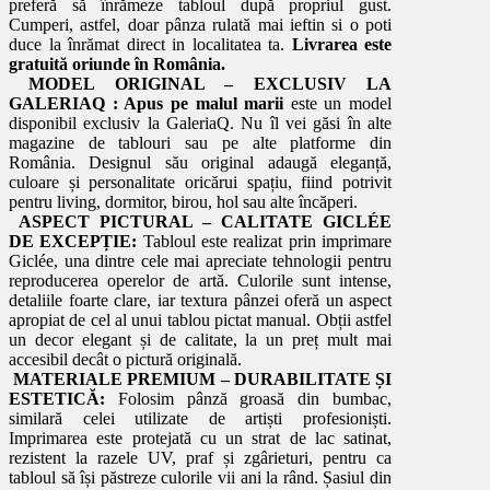
preferă să înrămeze tabloul după propriul gust.
Cumperi, astfel, doar pânza rulată mai ieftin si o poti
duce la înrămat direct in localitatea ta.
Livrarea este
gratuită oriunde în România.
MODEL ORIGINAL – EXCLUSIV LA
GALERIAQ :
Apus pe malul marii
este un model
disponibil exclusiv la GaleriaQ. Nu îl vei găsi în alte
magazine de tablouri sau pe alte platforme din
România. Designul său original adaugă eleganță,
culoare și personalitate oricărui spațiu, fiind potrivit
pentru living, dormitor, birou, hol sau alte încăperi.
ASPECT PICTURAL – CALITATE GICLÉE
DE EXCEPȚIE:
Tabloul este realizat prin imprimare
Giclée, una dintre cele mai apreciate tehnologii pentru
reproducerea operelor de artă. Culorile sunt intense,
detaliile foarte clare, iar textura pânzei oferă un aspect
apropiat de cel al unui tablou pictat manual. Obții astfel
un decor elegant și de calitate, la un preț mult mai
accesibil decât o pictură originală.
MATERIALE PREMIUM – DURABILITATE ȘI
ESTETICĂ:
Folosim pânză groasă din bumbac,
similară celei utilizate de artiști profesioniști.
Imprimarea este protejată cu un strat de lac satinat,
rezistent la razele UV, praf și zgârieturi, pentru ca
tabloul să își păstreze culorile vii ani la rând. Șasiul din