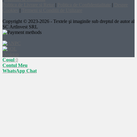
Politica de Livrare si Retur
|
Politica de Confidentialitate
|
Despre
Cookies
|
Termeni si Conditii de Utilizare
Copyright © 2023-2026 - Textele şi imaginile sub dreptul de autor al
SC ArtInvest SRL
Desktop
Cosul
0
Contul Meu
WhatsApp Chat