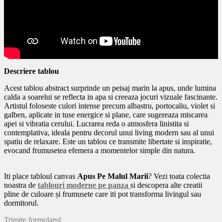
Descriere tablou
Acest tablou abstract surprinde un peisaj marin la apus, unde lumina
calda a soarelui se reflecta in apa si creeaza jocuri vizuale fascinante.
Artistul foloseste culori intense precum albastru, portocaliu, violet si
galben, aplicate in tuse energice si plane, care sugereaza miscarea
apei si vibratia cerului. Lucrarea reda o atmosfera linistita si
contemplativa, ideala pentru decorul unui living modern sau al unui
spatiu de relaxare. Este un tablou ce transmite libertate si inspiratie,
evocand frumusetea efemera a momentelor simple din natura.
Iti place tabloul canvas
Apus Pe Malul Marii
? Vezi toata colectia
noastra de
tablouri moderne pe panza
si descopera alte creatii
pline de culoare și frumusete care iti pot transforma livingul sau
dormitorul.
Trimite formularul