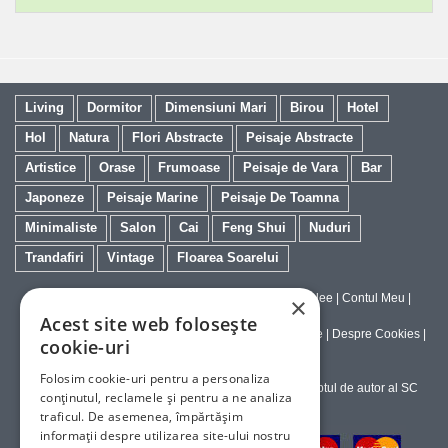
Living
Dormitor
Dimensiuni Mari
Birou
Hotel
Hol
Natura
Flori Abstracte
Peisaje Abstracte
Artistice
Orase
Frumoase
Peisaje de Vara
Bar
Japoneze
Peisaje Marine
Peisaje De Toamna
Minimaliste
Salon
Cai
Feng Shui
Nuduri
Trandafiri
Vintage
Floarea Soarelui
Contact
|
Despre galeriaq
|
Calitatea Tablourilor Giclee
|
Contul Meu
|
×
Tablouri la Comanda
Acest site web folosește
Politica de Livrare si Retur
|
Politica de Confidentialitate
|
Despre Cookies
|
cookie-uri
Termeni si Conditii de Utilizare
Folosim cookie-uri pentru a personaliza
Copyright © 2023-2026 - Textele şi imaginile sub dreptul de autor al SC
conținutul, reclamele și pentru a ne analiza
ArtInvest SRL
traficul. De asemenea, împărtășim
informații despre utilizarea site-ului nostru