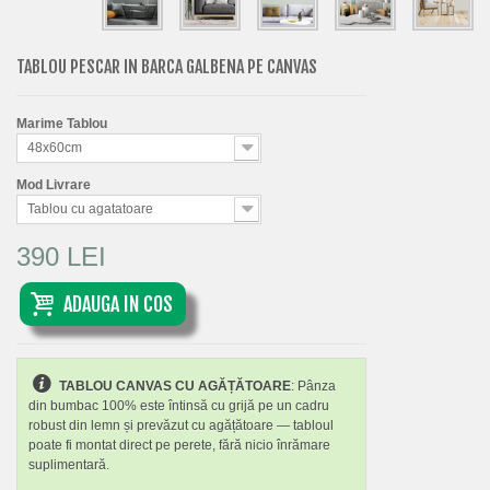
TABLOU PESCAR IN BARCA GALBENA PE CANVAS
Marime Tablou
48x60cm
Mod Livrare
Tablou cu agatatoare
390 LEI
ADAUGA IN COS
TABLOU CANVAS CU AGĂȚĂTOARE
: Pânza
din bumbac 100% este întinsă cu grijă pe un cadru
robust din lemn și prevăzut cu agățătoare — tabloul
poate fi montat direct pe perete, fără nicio înrămare
suplimentară.