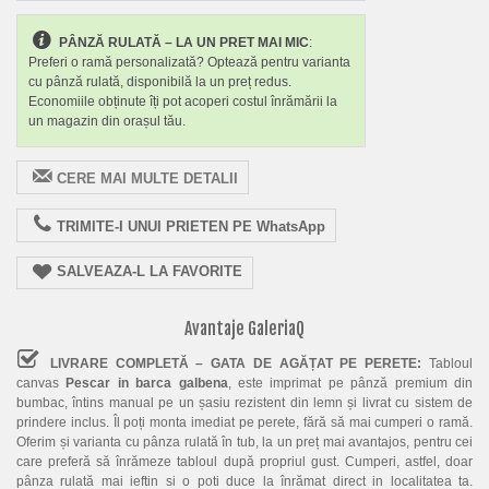
PÂNZĂ RULATĂ – LA UN PRET MAI MIC
:
Preferi o ramă personalizată? Optează pentru varianta
cu pânză rulată, disponibilă la un preț redus.
Economiile obținute îți pot acoperi costul înrămării la
un magazin din orașul tău.
CERE MAI MULTE DETALII
TRIMITE-I UNUI PRIETEN PE WhatsApp
SALVEAZA-L LA FAVORITE
Avantaje GaleriaQ
LIVRARE COMPLETĂ – GATA DE AGĂȚAT PE PERETE:
Tabloul
canvas
Pescar in barca galbena
, este imprimat pe pânză premium din
bumbac, întins manual pe un șasiu rezistent din lemn și livrat cu sistem de
prindere inclus. Îl poți monta imediat pe perete, fără să mai cumperi o ramă.
Oferim și varianta cu pânza rulată în tub, la un preț mai avantajos, pentru cei
care preferă să înrămeze tabloul după propriul gust. Cumperi, astfel, doar
pânza rulată mai ieftin si o poti duce la înrămat direct in localitatea ta.