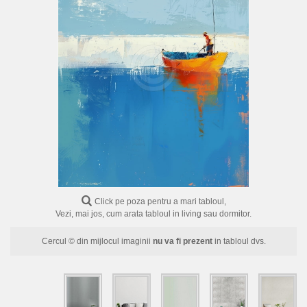
FLORI
PORTRETE
ABSTRACTE
MODERNE
DECORATIVE
Click pe poza pentru a mari tabloul,
Vezi, mai jos, cum arata tabloul in living sau dormitor.
Cercul © din mijlocul imaginii
nu va fi prezent
in tabloul dvs.