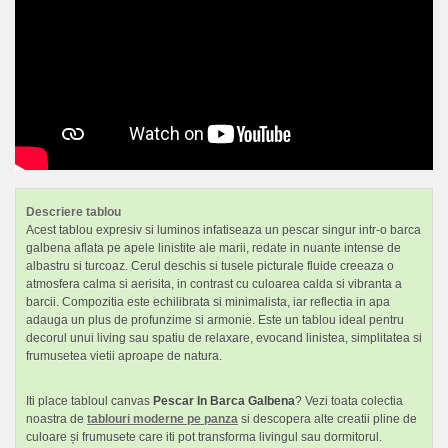
Descriere tablou
Acest tablou expresiv si luminos infatiseaza un pescar singur intr-o barca
galbena aflata pe apele linistite ale marii, redate in nuante intense de
albastru si turcoaz. Cerul deschis si tusele picturale fluide creeaza o
atmosfera calma si aerisita, in contrast cu culoarea calda si vibranta a
barcii. Compozitia este echilibrata si minimalista, iar reflectia in apa
adauga un plus de profunzime si armonie. Este un tablou ideal pentru
decorul unui living sau spatiu de relaxare, evocand linistea, simplitatea si
frumusetea vietii aproape de natura.
Iti place tabloul canvas
Pescar In Barca Galbena
? Vezi toata colectia
noastra de
tablouri moderne pe panza
si descopera alte creatii pline de
culoare și frumusete care iti pot transforma livingul sau dormitorul.