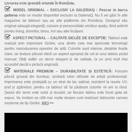
Livrarea este gratuită oriunde în România.
MODEL ORIGINAL – EXCLUSIV LA GALERIAQ :
Pescar in barca
galbena
este un model disponibil exclusiv la GaleriaQ. Nu îl vei găsi în alte
magazine de tablouri sau pe alte platforme din România. Designul său
original adaugă eleganță, culoare și personalitate oricărui spațiu, fiind potrivit
pentru living, dormitor, birou, hol sau alte încăperi.
ASPECT PICTURAL – CALITATE GICLÉE DE EXCEPȚIE:
Tabloul este
realizat prin imprimare Giclée, una dintre cele mai apreciate tehnologii
pentru reproducerea operelor de artă. Culorile sunt intense, detaliile foarte
clare, iar textura pânzei oferă un aspect apropiat de cel al unui tablou pictat
manual. Obții astfel un decor elegant și de calitate, la un preț mult mai
accesibil decât o pictură originală.
MATERIALE PREMIUM – DURABILITATE ȘI ESTETICĂ:
Folosim
pânză groasă din bumbac, similară celei utilizate de artiști profesioniști.
Imprimarea este protejată cu un strat de lac satinat, rezistent la razele UV,
praf și zgârieturi, pentru ca tabloul să își păstreze culorile vii ani la rând.
Șasiul din lemn este solid și durabil, iar fiecare tablou este livrat gata de
expus. Va invitam sa cititi mai multe despre cum realizam tablourile canvas
moderne de tip Giclée:
AICI
>>