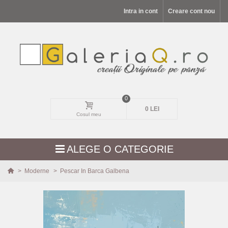
Intra in cont
Creare cont nou
0
0 LEI
Cosul meu
ALEGE O CATEGORIE
>
Moderne
>
Pescar In Barca Galbena
MODELE NOI
PEISAJE