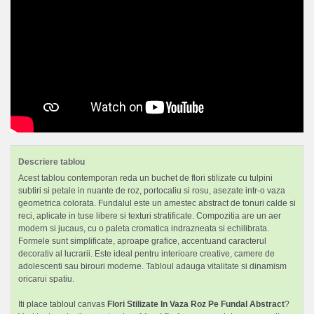
Descriere tablou
Acest tablou contemporan reda un buchet de flori stilizate cu tulpini
subtiri si petale in nuante de roz, portocaliu si rosu, asezate intr-o vaza
geometrica colorata. Fundalul este un amestec abstract de tonuri calde si
reci, aplicate in tuse libere si texturi stratificate. Compozitia are un aer
modern si jucaus, cu o paleta cromatica indrazneata si echilibrata.
Formele sunt simplificate, aproape grafice, accentuand caracterul
decorativ al lucrarii. Este ideal pentru interioare creative, camere de
adolescenti sau birouri moderne. Tabloul adauga vitalitate si dinamism
oricarui spatiu.
Iti place tabloul canvas
Flori Stilizate In Vaza Roz Pe Fundal Abstract
?