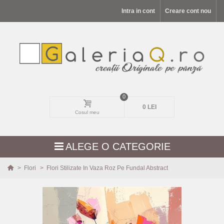
Intra in cont
Creare cont nou
0
0 LEI
Cosul meu
ALEGE O CATEGORIE
>
Flori
>
Flori Stilizate In Vaza Roz Pe Fundal Abstract
MODELE NOI
PEISAJE