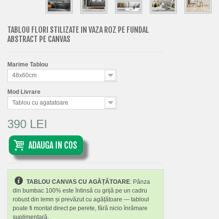
TABLOU FLORI STILIZATE IN VAZA ROZ PE FUNDAL
ABSTRACT PE CANVAS
Marime Tablou
48x60cm
Mod Livrare
Tablou cu agatatoare
390 LEI
ADAUGA IN COS
TABLOU CANVAS CU AGĂȚĂTOARE
: Pânza
din bumbac 100% este întinsă cu grijă pe un cadru
robust din lemn și prevăzut cu agățătoare — tabloul
poate fi montat direct pe perete, fără nicio înrămare
suplimentară.