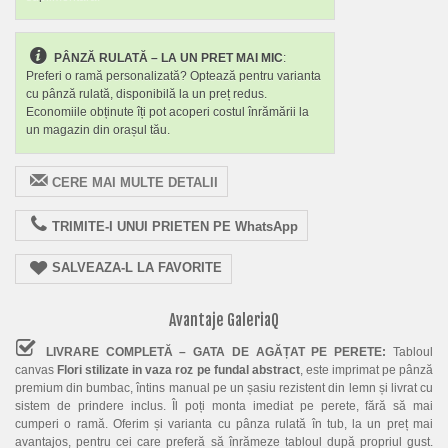
PÂNZĂ RULATĂ – LA UN PRET MAI MIC
:
Preferi o ramă personalizată? Optează pentru varianta
cu pânză rulată, disponibilă la un preț redus.
Economiile obținute îți pot acoperi costul înrămării la
un magazin din orașul tău.
CERE MAI MULTE DETALII
TRIMITE-I UNUI PRIETEN PE WhatsApp
SALVEAZA-L LA FAVORITE
Avantaje GaleriaQ
LIVRARE COMPLETĂ – GATA DE AGĂȚAT PE PERETE:
Tabloul
canvas
Flori stilizate in vaza roz pe fundal abstract
, este imprimat pe pânză
premium din bumbac, întins manual pe un șasiu rezistent din lemn și livrat cu
sistem de prindere inclus. Îl poți monta imediat pe perete, fără să mai
cumperi o ramă. Oferim și varianta cu pânza rulată în tub, la un preț mai
avantajos, pentru cei care preferă să înrămeze tabloul după propriul gust.