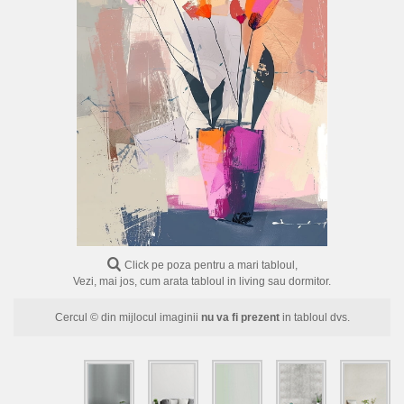
FLORI
PORTRETE
ABSTRACTE
MODERNE
DECORATIVE
Click pe poza pentru a mari tabloul,
Vezi, mai jos, cum arata tabloul in living sau dormitor.
Cercul © din mijlocul imaginii
nu va fi prezent
in tabloul dvs.