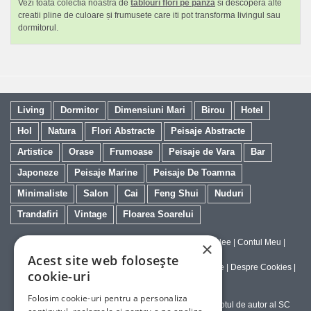
Vezi toata colectia noastra de
tablouri flori pe panza
si descopera alte
creatii pline de culoare și frumusete care iti pot transforma livingul sau
dormitorul.
Living
Dormitor
Dimensiuni Mari
Birou
Hotel
Hol
Natura
Flori Abstracte
Peisaje Abstracte
Artistice
Orase
Frumoase
Peisaje de Vara
Bar
Japoneze
Peisaje Marine
Peisaje De Toamna
Minimaliste
Salon
Cai
Feng Shui
Nuduri
Trandafiri
Vintage
Floarea Soarelui
Contact
|
Despre galeriaq
|
Calitatea Tablourilor Giclee
|
Contul Meu
|
×
Tablouri la Comanda
Acest site web folosește
Politica de Livrare si Retur
|
Politica de Confidentialitate
|
Despre Cookies
|
cookie-uri
Termeni si Conditii de Utilizare
Folosim cookie-uri pentru a personaliza
Copyright © 2023-2026 - Textele şi imaginile sub dreptul de autor al SC