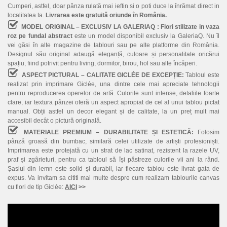
Cumperi, astfel, doar pânza rulată mai ieftin si o poti duce la înrămat direct in
localitatea ta.
Livrarea este gratuită oriunde în România.
MODEL ORIGINAL – EXCLUSIV LA GALERIAQ :
Flori stilizate in vaza
roz pe fundal abstract
este un model disponibil exclusiv la GaleriaQ. Nu îl
vei găsi în alte magazine de tablouri sau pe alte platforme din România.
Designul său original adaugă eleganță, culoare și personalitate oricărui
spațiu, fiind potrivit pentru living, dormitor, birou, hol sau alte încăperi.
ASPECT PICTURAL – CALITATE GICLÉE DE EXCEPȚIE:
Tabloul este
realizat prin imprimare Giclée, una dintre cele mai apreciate tehnologii
pentru reproducerea operelor de artă. Culorile sunt intense, detaliile foarte
clare, iar textura pânzei oferă un aspect apropiat de cel al unui tablou pictat
manual. Obții astfel un decor elegant și de calitate, la un preț mult mai
accesibil decât o pictură originală.
MATERIALE PREMIUM – DURABILITATE ȘI ESTETICĂ:
Folosim
pânză groasă din bumbac, similară celei utilizate de artiști profesioniști.
Imprimarea este protejată cu un strat de lac satinat, rezistent la razele UV,
praf și zgârieturi, pentru ca tabloul să își păstreze culorile vii ani la rând.
Șasiul din lemn este solid și durabil, iar fiecare tablou este livrat gata de
expus. Va invitam sa cititi mai multe despre cum realizam tablourile canvas
cu flori de tip Giclée:
AICI
>>