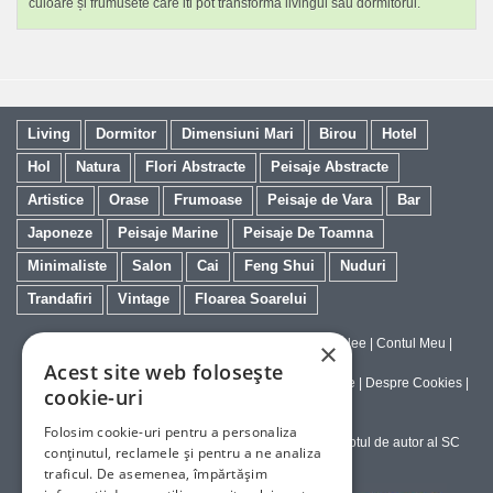
culoare și frumusete care iti pot transforma livingul sau dormitorul.
Living
Dormitor
Dimensiuni Mari
Birou
Hotel
Hol
Natura
Flori Abstracte
Peisaje Abstracte
Artistice
Orase
Frumoase
Peisaje de Vara
Bar
Japoneze
Peisaje Marine
Peisaje De Toamna
Minimaliste
Salon
Cai
Feng Shui
Nuduri
Trandafiri
Vintage
Floarea Soarelui
Contact
|
Despre galeriaq
|
Calitatea Tablourilor Giclee
|
Contul Meu
|
×
Tablouri la Comanda
Acest site web folosește
Politica de Livrare si Retur
|
Politica de Confidentialitate
|
Despre Cookies
|
cookie-uri
Termeni si Conditii de Utilizare
Folosim cookie-uri pentru a personaliza
Copyright © 2023-2026 - Textele şi imaginile sub dreptul de autor al SC
conținutul, reclamele și pentru a ne analiza
ArtInvest SRL
traficul. De asemenea, împărtășim