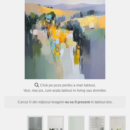
FLORI
PORTRETE
ABSTRACTE
MODERNE
DECORATIVE
Click pe poza pentru a mari tabloul,
Vezi, mai jos, cum arata tabloul in living sau dormitor.
Cercul © din mijlocul imaginii
nu va fi prezent
in tabloul dvs.