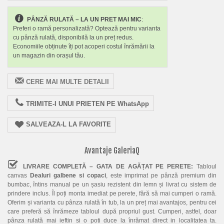
PÂNZĂ RULATĂ – LA UN PRET MAI MIC
:
Preferi o ramă personalizată? Optează pentru varianta
cu pânză rulată, disponibilă la un preț redus.
Economiile obținute îți pot acoperi costul înrămării la
un magazin din orașul tău.
CERE MAI MULTE DETALII
TRIMITE-I UNUI PRIETEN PE WhatsApp
SALVEAZA-L LA FAVORITE
Avantaje GaleriaQ
LIVRARE COMPLETĂ – GATA DE AGĂȚAT PE PERETE:
Tabloul
canvas
Dealuri galbene si copaci
, este imprimat pe pânză premium din
bumbac, întins manual pe un șasiu rezistent din lemn și livrat cu sistem de
prindere inclus. Îl poți monta imediat pe perete, fără să mai cumperi o ramă.
Oferim și varianta cu pânza rulată în tub, la un preț mai avantajos, pentru cei
care preferă să înrămeze tabloul după propriul gust. Cumperi, astfel, doar
pânza rulată mai ieftin si o poti duce la înrămat direct in localitatea ta.