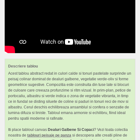
Descriere tablou
Acest tablou abstract redat in culori calde si tonuri pastelate surprinde un
peisaj colinar dominat de dealuri galbene, vegetatie verde-oliv si forme
geometrice sugestive. Compozitia este construita din tuse late si blocuri
de culoare care creeaza profunzime si ritm vizual. In prim-plan, petice de
portocaliu, albastru si verde indica o zona de vegetatie vibranta, in timp
ce in fundal se disting siluete de coline si paduri in tonuri reci de mov si
albastru. Cerul deschis echilibreaza ansamblul si confera o senzatie de
lumina difuza si liniste. Tabloul emana armonie si echilibru, fiind ideal
pentru spatii moderne si rafinate.
Iti place tabloul canvas
Dealuri Galbene Si Copaci
? Vezi toata colectia
noastra de
tablouri peisaje pe panza
si descopera alte creatii pline de