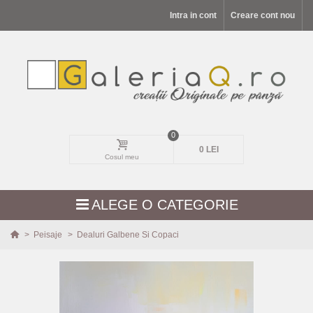
Intra in cont
Creare cont nou
0
0 LEI
Cosul meu
ALEGE O CATEGORIE
>
Peisaje
>
Dealuri Galbene Si Copaci
MODELE NOI
PEISAJE