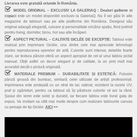
Livrarea este gratuită oriunde în România.
MODEL ORIGINAL – EXCLUSIV LA GALERIAQ :
Dealuri galbene si
copaci
este un model disponibil exclusiv la GaleriaQ. Nu îl vei găsi în alte
magazine de tablouri sau pe alte platforme din România. Designul său
original adaugă eleganță, culoare și personalitate oricărui spațiu, fiind potrivit
pentru living, dormitor, birou, hol sau alte încăperi.
ASPECT PICTURAL – CALITATE GICLÉE DE EXCEPȚIE:
Tabloul este
realizat prin imprimare Giclée, una dintre cele mai apreciate tehnologii
pentru reproducerea operelor de artă. Culorile sunt intense, detaliile foarte
clare, iar textura pânzei oferă un aspect apropiat de cel al unui tablou pictat
manual. Obții astfel un decor elegant și de calitate, la un preț mult mai
accesibil decât o pictură originală.
MATERIALE PREMIUM – DURABILITATE ȘI ESTETICĂ:
Folosim
pânză groasă din bumbac, similară celei utilizate de artiști profesioniști.
Imprimarea este protejată cu un strat de lac satinat, rezistent la razele UV,
praf și zgârieturi, pentru ca tabloul să își păstreze culorile vii ani la rând.
Șasiul din lemn este solid și durabil, iar fiecare tablou este livrat gata de
expus. Va invitam sa cititi mai multe despre cum realizam tablourile canvas
cu peisaje de tip Giclée:
AICI
>>