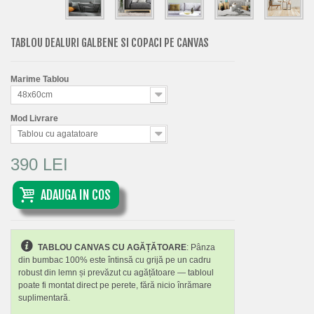
TABLOU DEALURI GALBENE SI COPACI PE CANVAS
Marime Tablou
48x60cm
Mod Livrare
Tablou cu agatatoare
390 LEI
ADAUGA IN COS
TABLOU CANVAS CU AGĂȚĂTOARE
: Pânza
din bumbac 100% este întinsă cu grijă pe un cadru
robust din lemn și prevăzut cu agățătoare — tabloul
poate fi montat direct pe perete, fără nicio înrămare
suplimentară.