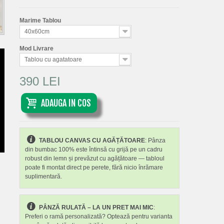
Marime Tablou
40x60cm
Mod Livrare
Tablou cu agatatoare
390 LEI
ADAUGA IN COS
TABLOU CANVAS CU AGĂȚĂTOARE
: Pânza
din bumbac 100% este întinsă cu grijă pe un cadru
robust din lemn și prevăzut cu agățătoare — tabloul
poate fi montat direct pe perete, fără nicio înrămare
suplimentară.
PÂNZĂ RULATĂ – LA UN PRET MAI MIC
:
Preferi o ramă personalizată? Optează pentru varianta