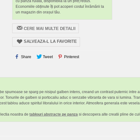
cu pânză rulată, disponibilă la un preț redus.
Economiile obținute îți pot acoperi costul înrămării la
un magazin din orașul tău.
CERE MAI MULTE DETALII
SALVEAZA-L LA FAVORITE
Share
Tweet
Pinterest
lbe spumoase se sparg pe nisipul galben intens, creand un contrast puternic intre alb
or. Tonurile de galben si portocaliu aduc o senzatie vibranta de vara si lumina. Tr
est tablou aduce spiritul litoralului in orice interior. Atmosfera generala este vesela
olectia noastra de
tablouri abstracte pe panza
si descopera alte creatii pline de cul