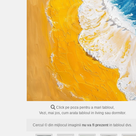
Click pe poza pentru a mari tabloul,
Vezi, mai jos, cum arata tabloul in living sau dormitor.
Cercul © din mijlocul imaginii
nu va fi prezent
in tabloul dvs.