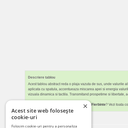
Descriere tablou
Acest tablou abstract reda o plaja vazuta de sus, unde valurile a
aplicata cu spatula, accentueaza miscarea apei si energia valuril
vizuala dinamica si tactila. Transmitand prospetime si libertate, ac
×
Iti place tabloul canvas
Valuri Pe Nisipul Fierbinte
? Vezi toata c
Acest site web folosește
cookie-uri
Folosim cookie-uri pentru a personaliza