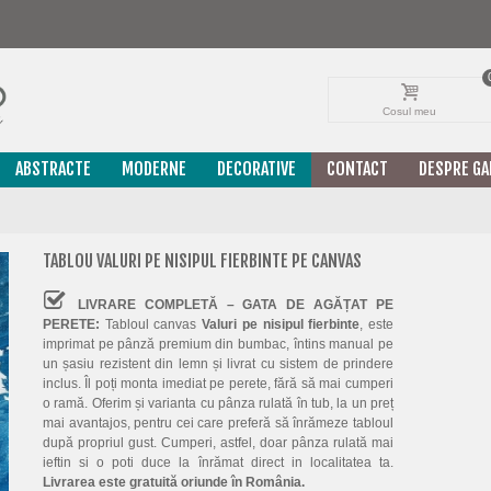
Cosul meu
ABSTRACTE
MODERNE
DECORATIVE
CONTACT
DESPRE GA
TABLOU VALURI PE NISIPUL FIERBINTE PE CANVAS
LIVRARE COMPLETĂ – GATA DE AGĂȚAT PE
PERETE:
Tabloul canvas
Valuri pe nisipul fierbinte
, este
imprimat pe pânză premium din bumbac, întins manual pe
un șasiu rezistent din lemn și livrat cu sistem de prindere
inclus. Îl poți monta imediat pe perete, fără să mai cumperi
o ramă. Oferim și varianta cu pânza rulată în tub, la un preț
mai avantajos, pentru cei care preferă să înrămeze tabloul
după propriul gust. Cumperi, astfel, doar pânza rulată mai
ieftin si o poti duce la înrămat direct in localitatea ta.
Livrarea este gratuită oriunde în România.