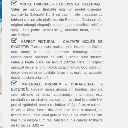
MODEL ORIGINAL – EXCLUSIV LA GALERIAQ :
Valuri pe nisipul fierbinte
este un model disponibil
exclusiv la GaleriaQ. Nu îl vei găsi în alte magazine de
tablouri sau pe alte platforme din România. Designul său
original adaugă eleganță, culoare și personalitate oricărui
spațiu, fiind potrivit pentru living, dormitor, birou, hol sau
alte încăperi.
ASPECT PICTURAL – CALITATE GICLÉE DE
EXCEPȚIE:
Tabloul este realizat prin imprimare Giclée,
una dintre cele mai apreciate tehnologii pentru
reproducerea operelor de artă. Culorile sunt intense,
detaliile foarte clare, iar textura pânzei oferă un aspect
apropiat de cel al unui tablou pictat manual. Obții astfel un
decor elegant și de calitate, la un preț mult mai accesibil
decât o pictură originală.
MATERIALE PREMIUM – DURABILITATE ȘI
ESTETICĂ:
Folosim pânză groasă din bumbac, similară
celei utilizate de artiști profesioniști. Imprimarea este
protejată cu un strat de lac satinat, rezistent la razele UV,
praf și zgârieturi, pentru ca tabloul să își păstreze culorile
vii ani la rând. Șasiul din lemn este solid și durabil, iar
fiecare tablou este livrat gata de expus. Va invitam sa cititi
mai multe despre cum realizam tablourile canvas abstracte
de tip Giclée:
AICI
>>