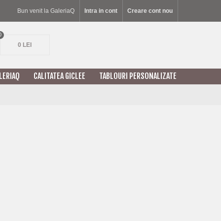
Bun venit la GaleriaQ
Intra in cont
Creare cont nou
0
0 LEI
LERIAQ
CALITATEA GICLEE
TABLOURI PERSONALIZATE