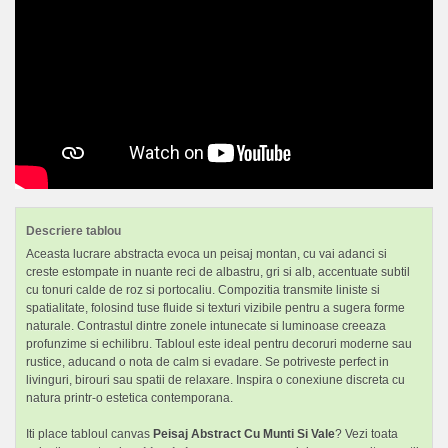
Descriere tablou
Aceasta lucrare abstracta evoca un peisaj montan, cu vai adanci si
creste estompate in nuante reci de albastru, gri si alb, accentuate subtil
cu tonuri calde de roz si portocaliu. Compozitia transmite liniste si
spatialitate, folosind tuse fluide si texturi vizibile pentru a sugera forme
naturale. Contrastul dintre zonele intunecate si luminoase creeaza
profunzime si echilibru. Tabloul este ideal pentru decoruri moderne sau
rustice, aducand o nota de calm si evadare. Se potriveste perfect in
livinguri, birouri sau spatii de relaxare. Inspira o conexiune discreta cu
natura printr-o estetica contemporana.
Iti place tabloul canvas
Peisaj Abstract Cu Munti Si Vale
? Vezi toata