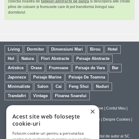
colectia noastra de
tablouri abstracte pe panza
si descopera alte creatii
pline de culoare și frumusete care iti pot transforma livingul sau
dormitorul.
Living
Dormitor
Dimensiuni Mari
Birou
Hotel
Hol
Natura
Flori Abstracte
Peisaje Abstracte
Artistice
Orase
Frumoase
Peisaje de Vara
Bar
Japoneze
Peisaje Marine
Peisaje De Toamna
Minimaliste
Salon
Cai
Feng Shui
Nuduri
Trandafiri
Vintage
Floarea Soarelui
Contact
|
Despre galeriaq
|
Calitatea Tablourilor Giclee
|
Contul Meu
|
×
Tablouri la Comanda
Acest site web folosește
Politica de Livrare si Retur
|
Politica de Confidentialitate
|
Despre Cookies
|
cookie-uri
Termeni si Conditii de Utilizare
Folosim cookie-uri pentru a personaliza
Copyright © 2023-2026 - Textele şi imaginile sub dreptul de autor al SC