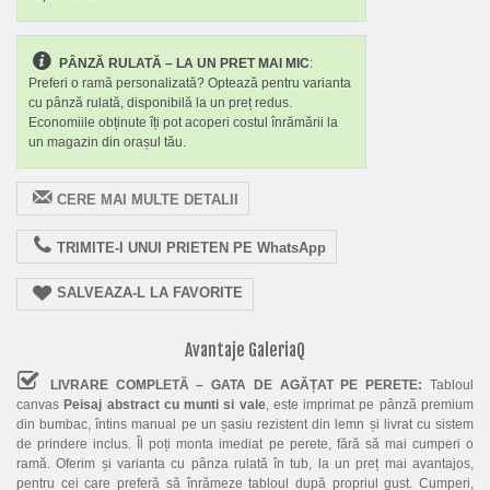
PÂNZĂ RULATĂ – LA UN PRET MAI MIC
:
Preferi o ramă personalizată? Optează pentru varianta
cu pânză rulată, disponibilă la un preț redus.
Economiile obținute îți pot acoperi costul înrămării la
un magazin din orașul tău.
CERE MAI MULTE DETALII
TRIMITE-I UNUI PRIETEN PE WhatsApp
SALVEAZA-L LA FAVORITE
Avantaje GaleriaQ
LIVRARE COMPLETĂ – GATA DE AGĂȚAT PE PERETE:
Tabloul
canvas
Peisaj abstract cu munti si vale
, este imprimat pe pânză premium
din bumbac, întins manual pe un șasiu rezistent din lemn și livrat cu sistem
de prindere inclus. Îl poți monta imediat pe perete, fără să mai cumperi o
ramă. Oferim și varianta cu pânza rulată în tub, la un preț mai avantajos,
pentru cei care preferă să înrămeze tabloul după propriul gust. Cumperi,