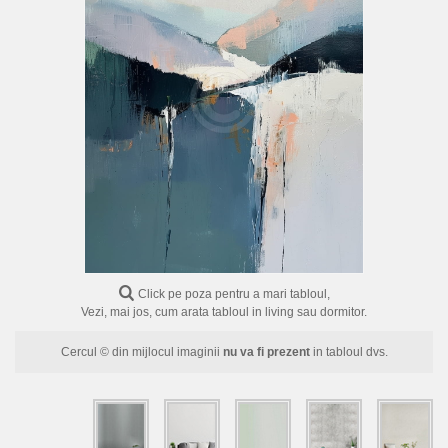
FLORI
PORTRETE
ABSTRACTE
MODERNE
DECORATIVE
Click pe poza pentru a mari tabloul,
Vezi, mai jos, cum arata tabloul in living sau dormitor.
Cercul © din mijlocul imaginii
nu va fi prezent
in tabloul dvs.