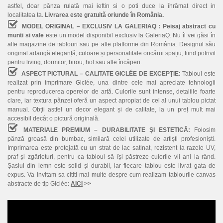
astfel, doar pânza rulată mai ieftin si o poti duce la înrămat direct in
localitatea ta.
Livrarea este gratuită oriunde în România.
MODEL ORIGINAL – EXCLUSIV LA GALERIAQ :
Peisaj abstract cu
munti si vale
este un model disponibil exclusiv la GaleriaQ. Nu îl vei găsi în
alte magazine de tablouri sau pe alte platforme din România. Designul său
original adaugă eleganță, culoare și personalitate oricărui spațiu, fiind potrivit
pentru living, dormitor, birou, hol sau alte încăperi.
ASPECT PICTURAL – CALITATE GICLÉE DE EXCEPȚIE:
Tabloul este
realizat prin imprimare Giclée, una dintre cele mai apreciate tehnologii
pentru reproducerea operelor de artă. Culorile sunt intense, detaliile foarte
clare, iar textura pânzei oferă un aspect apropiat de cel al unui tablou pictat
manual. Obții astfel un decor elegant și de calitate, la un preț mult mai
accesibil decât o pictură originală.
MATERIALE PREMIUM – DURABILITATE ȘI ESTETICĂ:
Folosim
pânză groasă din bumbac, similară celei utilizate de artiști profesioniști.
Imprimarea este protejată cu un strat de lac satinat, rezistent la razele UV,
praf și zgârieturi, pentru ca tabloul să își păstreze culorile vii ani la rând.
Șasiul din lemn este solid și durabil, iar fiecare tablou este livrat gata de
expus. Va invitam sa cititi mai multe despre cum realizam tablourile canvas
abstracte de tip Giclée:
AICI
>>