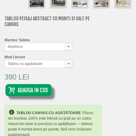
TABLOU PEISAJ ABSTRACT CU MUNTI SI VALE PE
CANVAS
Marime Tablou
48x60cm
Mod Livrare
Tablou cu agatatoare
390 LEI
ADAUGA IN COS
TABLOU CANVAS CU AGĂȚĂTOARE
: Pânza
din bumbac 100% este întinsă cu grijă pe un cadru
robust din lemn și prevăzut cu agățătoare — tabloul
poate fi montat direct pe perete, fără nicio înrămare
suplimentară.