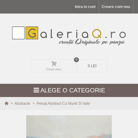
Intra in cont
Creare cont nou
0
0 LEI
Cosul meu
ALEGE O CATEGORIE
>
Abstracte
>
Peisaj Abstract Cu Munti Si Vale
MODELE NOI
PEISAJE