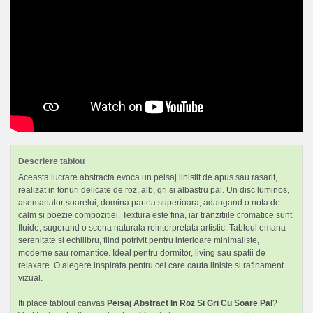
Descriere tablou
Aceasta lucrare abstracta evoca un peisaj linistit de apus sau rasarit,
realizat in tonuri delicate de roz, alb, gri si albastru pal. Un disc luminos,
asemanator soarelui, domina partea superioara, adaugand o nota de
calm si poezie compozitiei. Textura este fina, iar tranzitiile cromatice sunt
fluide, sugerand o scena naturala reinterpretata artistic. Tabloul emana
serenitate si echilibru, fiind potrivit pentru interioare minimaliste,
moderne sau romantice. Ideal pentru dormitor, living sau spatii de
relaxare. O alegere inspirata pentru cei care cauta liniste si rafinament
vizual.
Iti place tabloul canvas
Peisaj Abstract In Roz Si Gri Cu Soare Pal
?