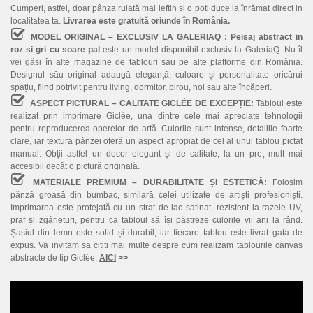
Cumperi, astfel, doar pânza rulată mai ieftin si o poti duce la înrămat direct in
localitatea ta.
Livrarea este gratuită oriunde în România.
MODEL ORIGINAL – EXCLUSIV LA GALERIAQ :
Peisaj abstract in
roz si gri cu soare pal
este un model disponibil exclusiv la GaleriaQ. Nu îl
vei găsi în alte magazine de tablouri sau pe alte platforme din România.
Designul său original adaugă eleganță, culoare și personalitate oricărui
spațiu, fiind potrivit pentru living, dormitor, birou, hol sau alte încăperi.
ASPECT PICTURAL – CALITATE GICLÉE DE EXCEPȚIE:
Tabloul este
realizat prin imprimare Giclée, una dintre cele mai apreciate tehnologii
pentru reproducerea operelor de artă. Culorile sunt intense, detaliile foarte
clare, iar textura pânzei oferă un aspect apropiat de cel al unui tablou pictat
manual. Obții astfel un decor elegant și de calitate, la un preț mult mai
accesibil decât o pictură originală.
MATERIALE PREMIUM – DURABILITATE ȘI ESTETICĂ:
Folosim
pânză groasă din bumbac, similară celei utilizate de artiști profesioniști.
Imprimarea este protejată cu un strat de lac satinat, rezistent la razele UV,
praf și zgârieturi, pentru ca tabloul să își păstreze culorile vii ani la rând.
Șasiul din lemn este solid și durabil, iar fiecare tablou este livrat gata de
expus. Va invitam sa cititi mai multe despre cum realizam tablourile canvas
abstracte de tip Giclée:
AICI
>>