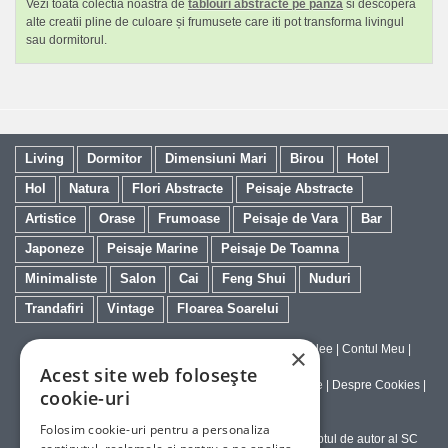
Vezi toata colectia noastra de
tablouri abstracte pe panza
si descopera
alte creatii pline de culoare și frumusete care iti pot transforma livingul
sau dormitorul.
Living
Dormitor
Dimensiuni Mari
Birou
Hotel
Hol
Natura
Flori Abstracte
Peisaje Abstracte
Artistice
Orase
Frumoase
Peisaje de Vara
Bar
Japoneze
Peisaje Marine
Peisaje De Toamna
Minimaliste
Salon
Cai
Feng Shui
Nuduri
Trandafiri
Vintage
Floarea Soarelui
Contact
|
Despre galeriaq
|
Calitatea Tablourilor Giclee
|
Contul Meu
|
×
Tablouri la Comanda
Acest site web folosește
Politica de Livrare si Retur
|
Politica de Confidentialitate
|
Despre Cookies
|
cookie-uri
Termeni si Conditii de Utilizare
Folosim cookie-uri pentru a personaliza
Copyright © 2023-2026 - Textele şi imaginile sub dreptul de autor al SC