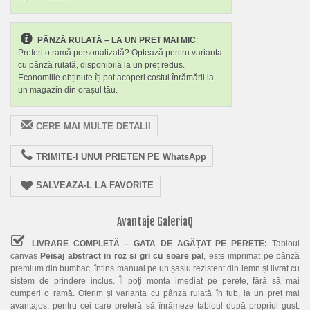
PÂNZĂ RULATĂ – LA UN PRET MAI MIC
:
Preferi o ramă personalizată? Optează pentru varianta
cu pânză rulată, disponibilă la un preț redus.
Economiile obținute îți pot acoperi costul înrămării la
un magazin din orașul tău.
CERE MAI MULTE DETALII
TRIMITE-I UNUI PRIETEN PE WhatsApp
SALVEAZA-L LA FAVORITE
Avantaje GaleriaQ
LIVRARE COMPLETĂ – GATA DE AGĂȚAT PE PERETE:
Tabloul
canvas
Peisaj abstract in roz si gri cu soare pal
, este imprimat pe pânză
premium din bumbac, întins manual pe un șasiu rezistent din lemn și livrat cu
sistem de prindere inclus. Îl poți monta imediat pe perete, fără să mai
cumperi o ramă. Oferim și varianta cu pânza rulată în tub, la un preț mai
avantajos, pentru cei care preferă să înrămeze tabloul după propriul gust.