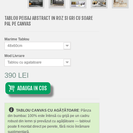
TABLOU PEISAJ ABSTRACT IN ROZ SI GRI CU SOARE
PAL PE CANVAS
Marime Tablou
48x60cm
Mod Livrare
Tablou cu agatatoare
390 LEI
ADAUGA IN COS
TABLOU CANVAS CU AGĂȚĂTOARE
: Pânza
din bumbac 100% este întinsă cu grijă pe un cadru
robust din lemn și prevăzut cu agățătoare — tabloul
poate fi montat direct pe perete, fără nicio înrămare
suplimentară.