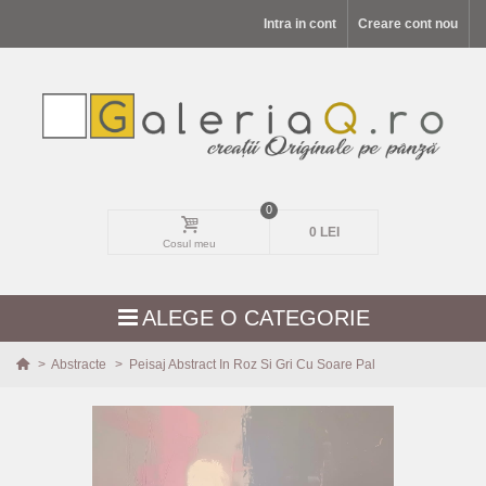
Intra in cont
Creare cont nou
0
0 LEI
Cosul meu
ALEGE O CATEGORIE
>
Abstracte
>
Peisaj Abstract In Roz Si Gri Cu Soare Pal
MODELE NOI
PEISAJE