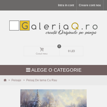
Intra in cont
Creare cont nou
0
0 LEI
Cosul meu
ALEGE O CATEGORIE
>
Peisaje
>
Peisaj De Iarna Cu Rau
MODELE NOI
PEISAJE