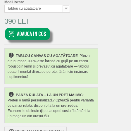
Mod Livrare
Tablou cu agatatoare
390 LEI
ADAUGA IN COS
TABLOU CANVAS CU AGĂȚĂTOARE
: Pânza
din bumbac 100% este întinsă cu grijă pe un cadru
robust din lemn și prevăzut cu agățătoare — tabloul
poate fi montat direct pe perete, fără nicio înrămare
suplimentară.
PÂNZĂ RULATĂ – LA UN PRET MAI MIC
:
Preferi o ramă personalizată? Optează pentru varianta
cu pânză rulată, disponibilă la un preț redus.
Economiile obținute îți pot acoperi costul înrămării la
un magazin din orașul tău.