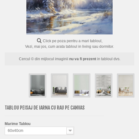
FLORI
PORTRETE
ABSTRACTE
MODERNE
Click pe poza pentru a mari tabloul,
Vezi, mai jos, cum arata tabloul in living sau dormitor.
DECORATIVE
Cercul © din mijlocul imaginii
nu va fi prezent
in tabloul dvs.
TABLOU PEISAJ DE IARNA CU RAU PE CANVAS
Marime Tablou
60x40cm