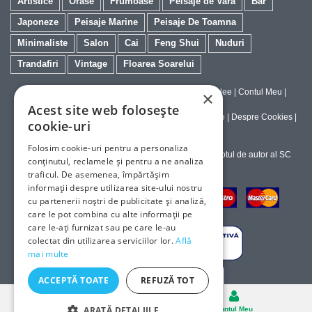
Artistice
Orase
Frumoase
Peisaje de Vara
Bar
Japoneze
Peisaje Marine
Peisaje De Toamna
Minimaliste
Salon
Cai
Feng Shui
Nuduri
Trandafiri
Vintage
Floarea Soarelui
Contact
|
Despre galeriaq
|
Calitatea Tablourilor Giclee
|
Contul Meu
|
×
Tablouri la Comanda
Acest site web folosește
Politica de Livrare si Retur
|
Politica de Confidentialitate
|
Despre Cookies
|
cookie-uri
Termeni si Conditii de Utilizare
Folosim cookie-uri pentru a personaliza
Copyright © 2023-2026 - Textele şi imaginile sub dreptul de autor al SC
conținutul, reclamele și pentru a ne analiza
ArtInvest SRL
traficul. De asemenea, împărtășim
informații despre utilizarea site-ului nostru
cu partenerii noștri de publicitate și analiză,
care le pot combina cu alte informații pe
care le-ați furnizat sau pe care le-au
colectat din utilizarea serviciilor lor.
Află
mai multe
ACCEPTĂ TOATE
REFUZĂ TOT
Desktop
ARATĂ DETALIILE
Cosul
Contul Meu