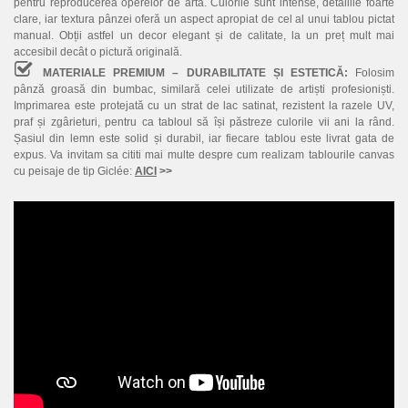
pentru reproducerea operelor de artă. Culorile sunt intense, detaliile foarte
clare, iar textura pânzei oferă un aspect apropiat de cel al unui tablou pictat
manual. Obții astfel un decor elegant și de calitate, la un preț mult mai
accesibil decât o pictură originală.
MATERIALE PREMIUM – DURABILITATE ȘI ESTETICĂ:
Folosim
pânză groasă din bumbac, similară celei utilizate de artiști profesioniști.
Imprimarea este protejată cu un strat de lac satinat, rezistent la razele UV,
praf și zgârieturi, pentru ca tabloul să își păstreze culorile vii ani la rând.
Șasiul din lemn este solid și durabil, iar fiecare tablou este livrat gata de
expus. Va invitam sa cititi mai multe despre cum realizam tablourile canvas
cu peisaje de tip Giclée:
AICI
>>