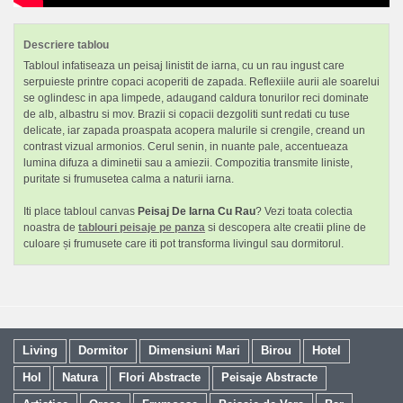
Descriere tablou
Tabloul infatiseaza un peisaj linistit de iarna, cu un rau ingust care
serpuieste printre copaci acoperiti de zapada. Reflexiile aurii ale soarelui
se oglindesc in apa limpede, adaugand caldura tonurilor reci dominate
de alb, albastru si mov. Brazii si copacii dezgoliti sunt redati cu tuse
delicate, iar zapada proaspata acopera malurile si crengile, creand un
contrast vizual armonios. Cerul senin, in nuante pale, accentueaza
lumina difuza a diminetii sau a amiezii. Compozitia transmite liniste,
puritate si frumusetea calma a naturii iarna.
Iti place tabloul canvas
Peisaj De Iarna Cu Rau
? Vezi toata colectia
noastra de
tablouri peisaje pe panza
si descopera alte creatii pline de
culoare și frumusete care iti pot transforma livingul sau dormitorul.
Living
Dormitor
Dimensiuni Mari
Birou
Hotel
Hol
Natura
Flori Abstracte
Peisaje Abstracte