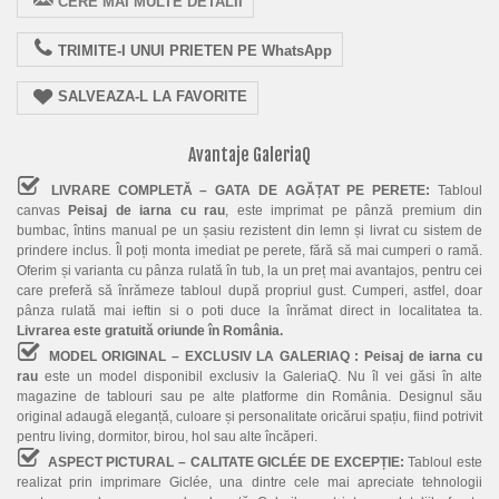
CERE MAI MULTE DETALII
TRIMITE-I UNUI PRIETEN PE WhatsApp
SALVEAZA-L LA FAVORITE
Avantaje GaleriaQ
LIVRARE COMPLETĂ – GATA DE AGĂȚAT PE PERETE:
Tabloul
canvas
Peisaj de iarna cu rau
, este imprimat pe pânză premium din
bumbac, întins manual pe un șasiu rezistent din lemn și livrat cu sistem de
prindere inclus. Îl poți monta imediat pe perete, fără să mai cumperi o ramă.
Oferim și varianta cu pânza rulată în tub, la un preț mai avantajos, pentru cei
care preferă să înrămeze tabloul după propriul gust. Cumperi, astfel, doar
pânza rulată mai ieftin si o poti duce la înrămat direct in localitatea ta.
Livrarea este gratuită oriunde în România.
MODEL ORIGINAL – EXCLUSIV LA GALERIAQ :
Peisaj de iarna cu
rau
este un model disponibil exclusiv la GaleriaQ. Nu îl vei găsi în alte
magazine de tablouri sau pe alte platforme din România. Designul său
original adaugă eleganță, culoare și personalitate oricărui spațiu, fiind potrivit
pentru living, dormitor, birou, hol sau alte încăperi.
ASPECT PICTURAL – CALITATE GICLÉE DE EXCEPȚIE:
Tabloul este
realizat prin imprimare Giclée, una dintre cele mai apreciate tehnologii