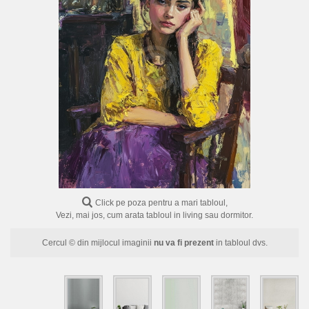
FLORI
PORTRETE
ABSTRACTE
MODERNE
DECORATIVE
Click pe poza pentru a mari tabloul,
Vezi, mai jos, cum arata tabloul in living sau dormitor.
Cercul © din mijlocul imaginii
nu va fi prezent
in tabloul dvs.