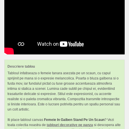
Descriere tablou
Tabloul infatiseaza o femeie tanara asezata pe un scaun, cu capul
sprijinit pe mana si o expresie melancolica. Poarta o bluza galbena si o
fusta mov, iar fundalul pictat cu tuse groase accentueaza atmosfera
intima si statica a scenei. Lumina cade subtil pe chipul ei, evidentiind
trasaturile delicate si expresive. Stilul este expresionist, cu accente
realiste si o paleta cromatica vibranta. Compozitia transmite introspectie
si liniste interioara. Este o lucrare potrivita pentru un spatiu personal sau
un colt artistic.
Iti place tabloul canvas
Femeie In Galben Stand Pe Un Scaun
? Vezi
toata colectia noastra de
tablouri decorative pe panza
si descopera alte