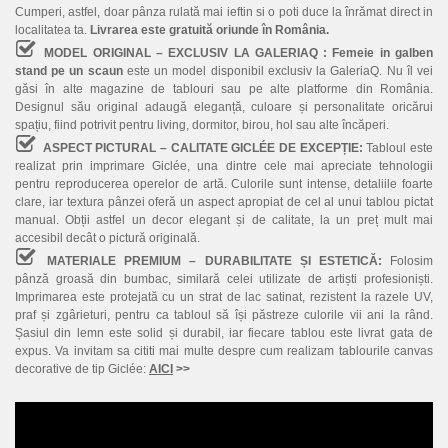
Cumperi, astfel, doar pânza rulată mai ieftin si o poti duce la înrămat direct in
localitatea ta.
Livrarea este gratuită oriunde în România.
MODEL ORIGINAL – EXCLUSIV LA GALERIAQ :
Femeie in galben
stand pe un scaun
este un model disponibil exclusiv la GaleriaQ. Nu îl vei
găsi în alte magazine de tablouri sau pe alte platforme din România.
Designul său original adaugă eleganță, culoare și personalitate oricărui
spațiu, fiind potrivit pentru living, dormitor, birou, hol sau alte încăperi.
ASPECT PICTURAL – CALITATE GICLÉE DE EXCEPȚIE:
Tabloul este
realizat prin imprimare Giclée, una dintre cele mai apreciate tehnologii
pentru reproducerea operelor de artă. Culorile sunt intense, detaliile foarte
clare, iar textura pânzei oferă un aspect apropiat de cel al unui tablou pictat
manual. Obții astfel un decor elegant și de calitate, la un preț mult mai
accesibil decât o pictură originală.
MATERIALE PREMIUM – DURABILITATE ȘI ESTETICĂ:
Folosim
pânză groasă din bumbac, similară celei utilizate de artiști profesioniști.
Imprimarea este protejată cu un strat de lac satinat, rezistent la razele UV,
praf și zgârieturi, pentru ca tabloul să își păstreze culorile vii ani la rând.
Șasiul din lemn este solid și durabil, iar fiecare tablou este livrat gata de
expus. Va invitam sa cititi mai multe despre cum realizam tablourile canvas
decorative de tip Giclée:
AICI
>>