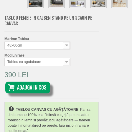
TABLOU FEMEIE IN GALBEN STAND PE UN SCAUN PE
CANVAS
Marime Tablou
48x60cm
Mod Livrare
Tablou cu agatatoare
390 LEI
ADAUGA IN COS
TABLOU CANVAS CU AGĂȚĂTOARE
: Pânza
din bumbac 100% este întinsă cu grijă pe un cadru
robust din lemn și prevăzut cu agățătoare — tabloul
poate fi montat direct pe perete, fără nicio înrămare
suplimentară.