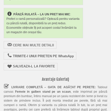
PÂNZĂ RULATĂ – LA UN PRET MAI MIC
:
Preferi o ramă personalizată? Optează pentru varianta
cu pânză rulată, disponibilă la un preț redus.
Economiile obținute îți pot acoperi costul înrămării la
un magazin din orașul tău.
CERE MAI MULTE DETALII
TRIMITE-I UNUI PRIETEN PE WhatsApp
SALVEAZA-L LA FAVORITE
Avantaje GaleriaQ
LIVRARE COMPLETĂ – GATA DE AGĂȚAT PE PERETE:
Tabloul
canvas
Femeie in galben stand pe un scaun
, este imprimat pe pânză
premium din bumbac, întins manual pe un șasiu rezistent din lemn și livrat cu
sistem de prindere inclus. Îl poți monta imediat pe perete, fără să mai
cumperi o ramă. Oferim și varianta cu pânza rulată în tub, la un preț mai
avantajos, pentru cei care preferă să înrămeze tabloul după propriul gust.