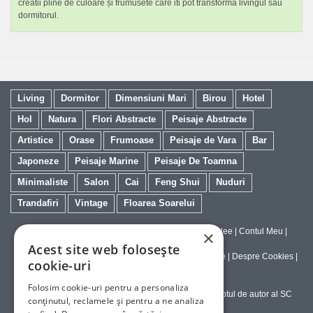
creatii pline de culoare și frumusete care iti pot transforma livingul sau
dormitorul.
Living
Dormitor
Dimensiuni Mari
Birou
Hotel
Hol
Natura
Flori Abstracte
Peisaje Abstracte
Artistice
Orase
Frumoase
Peisaje de Vara
Bar
Japoneze
Peisaje Marine
Peisaje De Toamna
Minimaliste
Salon
Cai
Feng Shui
Nuduri
Trandafiri
Vintage
Floarea Soarelui
Contact
|
Despre galeriaq
|
Calitatea Tablourilor Giclee
|
Contul Meu
|
×
Tablouri la Comanda
Acest site web folosește
Politica de Livrare si Retur
|
Politica de Confidentialitate
|
Despre Cookies
|
cookie-uri
Termeni si Conditii de Utilizare
Folosim cookie-uri pentru a personaliza
Copyright © 2023-2026 - Textele şi imaginile sub dreptul de autor al SC
conținutul, reclamele și pentru a ne analiza
ArtInvest SRL