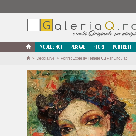
MODELE NOI
PEISAJE
FLORI
PORTRETE
>
Decorative
>
Portret Expresiv Femeie Cu Par Ondulat