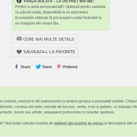
PÂNZĂ RULATĂ – LA UN PRET MAI MIC
:
Preferi o ramă personalizată? Optează pentru varianta
cu pânză rulată, disponibilă la un preț redus.
Economiile obținute îți pot acoperi costul înrămării la
un magazin din orașul tău.
CERE MAI MULTE DETALII
SALVEAZA-L LA FAVORITE
Share
Tweet
Pinterest
i ondulat, realizat in stil expresionist cu textura groasa si pensulatii vizibile. Chipul
 dinamic, compus din pete colorate de turcoaz, verde, rosu si galben, ce adauga vibra
 eclectic, boem sau artistic, adaugand profunzime si caracter spatiului.
t
? Vezi toata colectia noastra de
tablouri decorative pe panza
si descopera alte cr