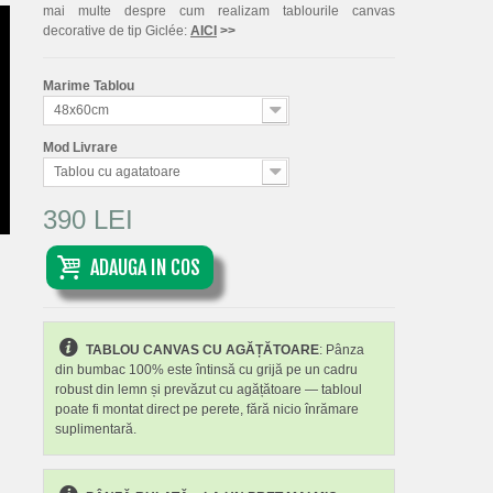
mai multe despre cum realizam tablourile canvas
decorative de tip Giclée:
AICI
>>
Marime Tablou
48x60cm
Mod Livrare
Tablou cu agatatoare
390 LEI
ADAUGA IN COS
TABLOU CANVAS CU AGĂȚĂTOARE
: Pânza
din bumbac 100% este întinsă cu grijă pe un cadru
robust din lemn și prevăzut cu agățătoare — tabloul
poate fi montat direct pe perete, fără nicio înrămare
suplimentară.