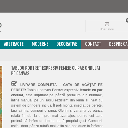
Cosul meu
ABSTRACTE
MODERNE
DECORATIVE
CONTACT
DESPRE GA
TABLOU PORTRET EXPRESIV FEMEIE CU PAR ONDULAT
PE CANVAS
LIVRARE COMPLETĂ – GATA DE AGĂȚAT PE
PERETE:
Tabloul canvas
Portret expresiv femeie cu par
ondulat
, este imprimat pe pânză premium din bumbac,
întins manual pe un șasiu rezistent din lemn și livrat cu
sistem de prindere inclus. Îl poți monta imediat pe perete,
fără să mai cumperi o ramă. Oferim și varianta cu pânza
rulată în tub, la un preț mai avantajos, pentru cei care
preferă să înrămeze tabloul după propriul gust. Cumperi,
astfel, doar pânza rulată mai ieftin si o poti duce la înrămat