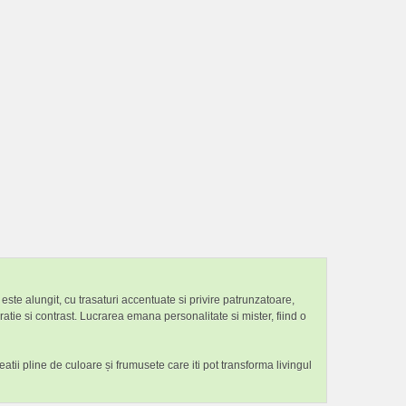
 este alungit, cu trasaturi accentuate si privire patrunzatoare,
tie si contrast. Lucrarea emana personalitate si mister, fiind o
eatii pline de culoare și frumusete care iti pot transforma livingul