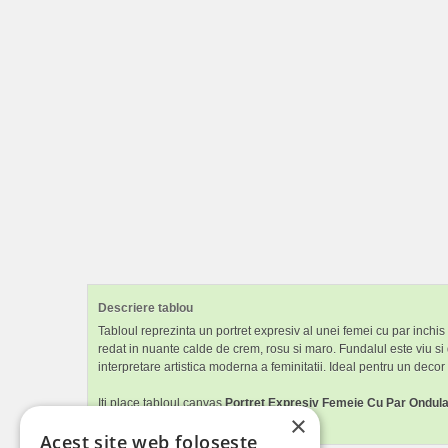
Descriere tablou
Tabloul reprezinta un portret expresiv al unei femei cu par inchis s
redat in nuante calde de crem, rosu si maro. Fundalul este viu si
interpretare artistica moderna a feminitatii. Ideal pentru un decor
Iti place tabloul canvas
Portret Expresiv Femeie Cu Par Ondula
×
sau dormitorul.
Acest site web folosește