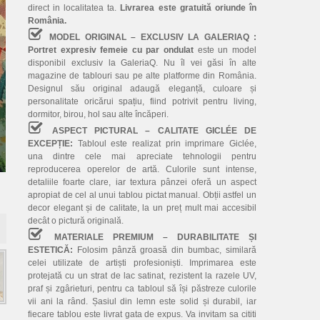
direct in localitatea ta.
Livrarea este gratuită oriunde în
România.
MODEL ORIGINAL – EXCLUSIV LA GALERIAQ :
Portret expresiv femeie cu par ondulat
este un model
disponibil exclusiv la GaleriaQ. Nu îl vei găsi în alte
magazine de tablouri sau pe alte platforme din România.
Designul său original adaugă eleganță, culoare și
personalitate oricărui spațiu, fiind potrivit pentru living,
dormitor, birou, hol sau alte încăperi.
ASPECT PICTURAL – CALITATE GICLÉE DE
EXCEPȚIE:
Tabloul este realizat prin imprimare Giclée,
una dintre cele mai apreciate tehnologii pentru
reproducerea operelor de artă. Culorile sunt intense,
detaliile foarte clare, iar textura pânzei oferă un aspect
apropiat de cel al unui tablou pictat manual. Obții astfel un
decor elegant și de calitate, la un preț mult mai accesibil
decât o pictură originală.
MATERIALE PREMIUM – DURABILITATE ȘI
ESTETICĂ:
Folosim pânză groasă din bumbac, similară
celei utilizate de artiști profesioniști. Imprimarea este
protejată cu un strat de lac satinat, rezistent la razele UV,
praf și zgârieturi, pentru ca tabloul să își păstreze culorile
vii ani la rând. Șasiul din lemn este solid și durabil, iar
fiecare tablou este livrat gata de expus. Va invitam sa cititi