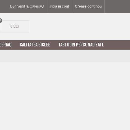
Bun venit la GaleriaQ
Intra in cont
Creare cont nou
0
0 LEI
LERIAQ
CALITATEA GICLEE
TABLOURI PERSONALIZATE