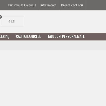
Bun venit la GaleriaQ
Intra in cont
Creare cont nou
0
0 LEI
LERIAQ
CALITATEA GICLEE
TABLOURI PERSONALIZATE