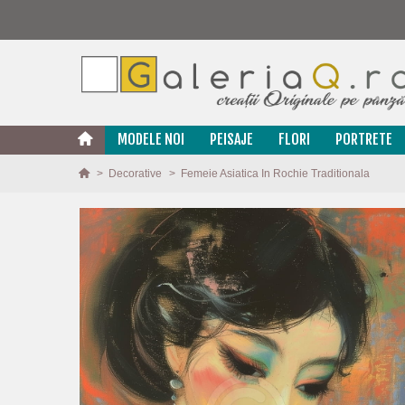
MODELE NOI
PEISAJE
FLORI
PORTRETE
>
Decorative
>
Femeie Asiatica In Rochie Traditionala