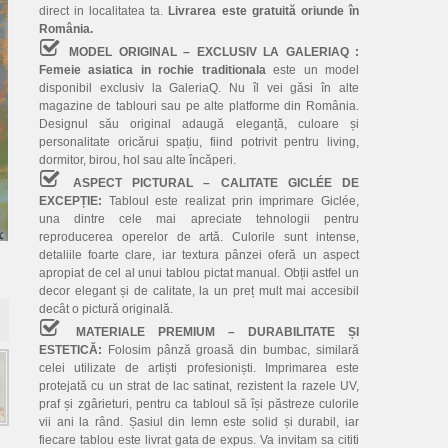
direct in localitatea ta.
Livrarea este gratuită oriunde în
România.
MODEL ORIGINAL – EXCLUSIV LA GALERIAQ :
Femeie asiatica in rochie traditionala
este un model
disponibil exclusiv la GaleriaQ. Nu îl vei găsi în alte
magazine de tablouri sau pe alte platforme din România.
Designul său original adaugă eleganță, culoare și
personalitate oricărui spațiu, fiind potrivit pentru living,
dormitor, birou, hol sau alte încăperi.
ASPECT PICTURAL – CALITATE GICLÉE DE
EXCEPȚIE:
Tabloul este realizat prin imprimare Giclée,
una dintre cele mai apreciate tehnologii pentru
reproducerea operelor de artă. Culorile sunt intense,
detaliile foarte clare, iar textura pânzei oferă un aspect
apropiat de cel al unui tablou pictat manual. Obții astfel un
decor elegant și de calitate, la un preț mult mai accesibil
decât o pictură originală.
MATERIALE PREMIUM – DURABILITATE ȘI
ESTETICĂ:
Folosim pânză groasă din bumbac, similară
celei utilizate de artiști profesioniști. Imprimarea este
protejată cu un strat de lac satinat, rezistent la razele UV,
praf și zgârieturi, pentru ca tabloul să își păstreze culorile
vii ani la rând. Șasiul din lemn este solid și durabil, iar
fiecare tablou este livrat gata de expus. Va invitam sa cititi