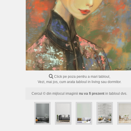
Click pe poza pentru a mari tabloul,
Vezi, mai jos, cum arata tabloul in living sau dormitor.
Cercul © din mijlocul imaginii
nu va fi prezent
in tabloul dvs.