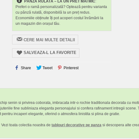
PÂNZĂ RULATĂ – LA UN PRET MAI MIC
:
Preferi o ramă personalizată? Optează pentru varianta
cu pânză rulată, disponibilă la un preț redus.
Economiile obținute îți pot acoperi costul înrămării la
un magazin din orașul tău.
CERE MAI MULTE DETALII
SALVEAZA-L LA FAVORITE
Share
Tweet
Pinterest
chip senin si privirea coborata, imbracata intr-o rochie traditionala decorata cu moti
juteriile fine subliniaza eleganta personajului si confera rafinament intregii scene.
t pentru incaperi elegante, oferind o atmosfera linistita si plina de gratie.
 Vezi toata colectia noastra de
tablouri decorative pe panza
si descopera alte creat