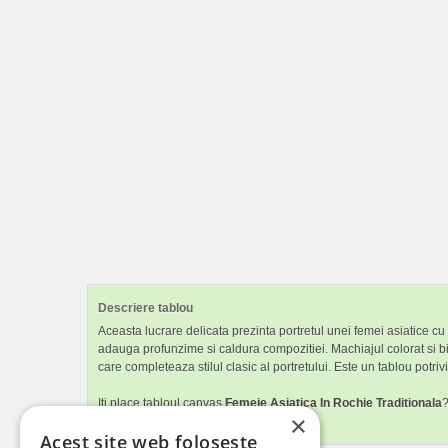
Descriere tablou
Aceasta lucrare delicata prezinta portretul unei femei asiatice cu 
adauga profunzime si caldura compozitiei. Machiajul colorat si bi
care completeaza stilul clasic al portretului. Este un tablou potrivi
Iti place tabloul canvas
Femeie Asiatica In Rochie Traditionala
?
×
sau dormitorul.
Acest site web folosește