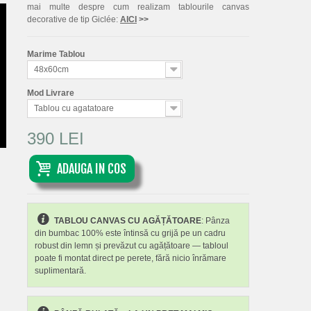
mai multe despre cum realizam tablourile canvas
decorative de tip Giclée:
AICI
>>
Marime Tablou
48x60cm
Mod Livrare
Tablou cu agatatoare
390 LEI
ADAUGA IN COS
TABLOU CANVAS CU AGĂȚĂTOARE
: Pânza
din bumbac 100% este întinsă cu grijă pe un cadru
robust din lemn și prevăzut cu agățătoare — tabloul
poate fi montat direct pe perete, fără nicio înrămare
suplimentară.