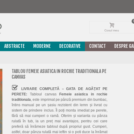
Cosul meu
ABSTRACTE
MODERNE
DECORATIVE
CONTACT
DESPRE GA
TABLOU FEMEIE ASIATICA IN ROCHIE TRADITIONALA PE
CANVAS
LIVRARE COMPLETĂ – GATA DE AGĂȚAT PE
PERETE:
Tabloul canvas
Femeie asiatica in rochie
traditionala
, este imprimat pe pânză premium din bumbac,
întins manual pe un șasiu rezistent din lemn și livrat cu
sistem de prindere inclus. Îl poți monta imediat pe perete,
fără să mai cumperi o ramă. Oferim și varianta cu pânza
rulată în tub, la un preț mai avantajos, pentru cei care
preferă să înrămeze tabloul după propriul gust. Cumperi,
astfel, doar pânza rulată mai ieftin si o poti duce la înrămat