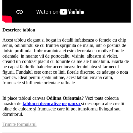
Descriere tablou
Acest tablou elegant si bogat in detalii infatiseaza o femeie cu chip
senin, odihnindu-se cu fruntea sprijinita de maini, intr-o postura de
liniste profunda. Imbracamintea ei este decorata cu motive florale
orientale, in nuante vii de portocaliu, visiniu, albastru si violet,
creand un contrast placut cu tonurile calme ale fundalului. Esarfa de
pe cap si faldurile hainelor accentueaza feminitatea si farmecul
figurii. Fundalul este ornat cu linii florale discrete, ce adauga o nota
poetica. Ideal pentru spatii intime, acest tablou emana calm,
frumusete si influente orientale rafinate.
Iti place tabloul canvas
Odihna Orientala
? Vezi toata colectia
noastra de
tablouri decorative pe panza
si descopera alte creatii
pline de culoare și frumusete care iti pot transforma livingul sau
dormitorul.
Trimite formularul