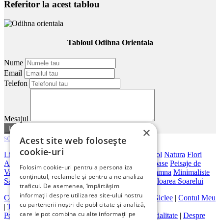
Referitor la acest tablou
Tabloul Odihna Orientala
Nume
Email
Telefon
Mesajul
sau
anuleaza
×
scroll
Acest site web folosește
cookie-uri
Living
Dormitor
Dimensiuni Mari
Birou
Hotel
Hol
Natura
Flori
Abstracte
Peisaje Abstracte
Artistice
Orase
Frumoase
Peisaje de
Folosim cookie-uri pentru a personaliza
Vara
Bar
Japoneze
Peisaje Marine
Peisaje De Toamna
Minimaliste
conținutul, reclamele și pentru a ne analiza
Salon
Cai
Feng Shui
Nuduri
Trandafiri
Vintage
Floarea Soarelui
traficul. De asemenea, împărtășim
informații despre utilizarea site-ului nostru
Contact
|
Despre galeriaq
|
Calitatea Tablourilor Giclee
|
Contul Meu
cu partenerii noștri de publicitate și analiză,
|
Tablouri la Comanda
care le pot combina cu alte informații pe
Politica de Livrare si Retur
|
Politica de Confidentialitate
|
Despre