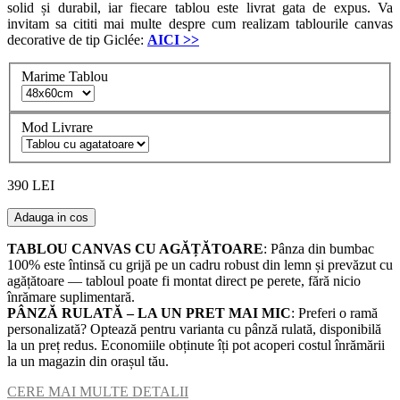
solid și durabil, iar fiecare tablou este livrat gata de expus. Va
invitam sa cititi mai multe despre cum realizam tablourile canvas
decorative de tip Giclée:
AICI
>>
Marime Tablou
Mod Livrare
390 LEI
Adauga in cos
TABLOU CANVAS CU AGĂȚĂTOARE
: Pânza din bumbac
100% este întinsă cu grijă pe un cadru robust din lemn și prevăzut cu
agățătoare — tabloul poate fi montat direct pe perete, fără nicio
înrămare suplimentară.
PÂNZĂ RULATĂ – LA UN PRET MAI MIC
: Preferi o ramă
personalizată? Optează pentru varianta cu pânză rulată, disponibilă
la un preț redus. Economiile obținute îți pot acoperi costul înrămării
la un magazin din orașul tău.
CERE MAI MULTE DETALII