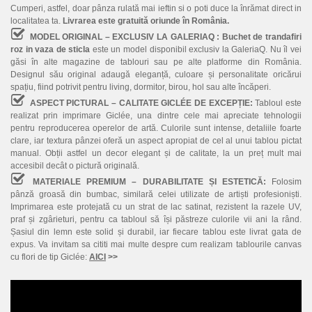
Cumperi, astfel, doar pânza rulată mai ieftin si o poti duce la înrămat direct in
localitatea ta.
Livrarea este gratuită oriunde în România.
MODEL ORIGINAL – EXCLUSIV LA GALERIAQ :
Buchet de trandafiri
roz in vaza de sticla
este un model disponibil exclusiv la GaleriaQ. Nu îl vei
găsi în alte magazine de tablouri sau pe alte platforme din România.
Designul său original adaugă eleganță, culoare și personalitate oricărui
spațiu, fiind potrivit pentru living, dormitor, birou, hol sau alte încăperi.
ASPECT PICTURAL – CALITATE GICLÉE DE EXCEPȚIE:
Tabloul este
realizat prin imprimare Giclée, una dintre cele mai apreciate tehnologii
pentru reproducerea operelor de artă. Culorile sunt intense, detaliile foarte
clare, iar textura pânzei oferă un aspect apropiat de cel al unui tablou pictat
manual. Obții astfel un decor elegant și de calitate, la un preț mult mai
accesibil decât o pictură originală.
MATERIALE PREMIUM – DURABILITATE ȘI ESTETICĂ:
Folosim
pânză groasă din bumbac, similară celei utilizate de artiști profesioniști.
Imprimarea este protejată cu un strat de lac satinat, rezistent la razele UV,
praf și zgârieturi, pentru ca tabloul să își păstreze culorile vii ani la rând.
Șasiul din lemn este solid și durabil, iar fiecare tablou este livrat gata de
expus. Va invitam sa cititi mai multe despre cum realizam tablourile canvas
cu flori de tip Giclée:
AICI
>>