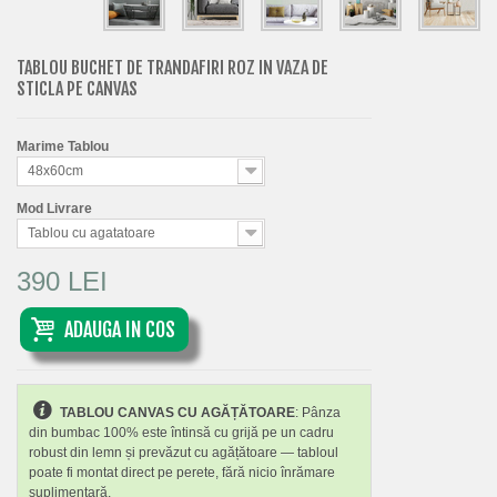
TABLOU BUCHET DE TRANDAFIRI ROZ IN VAZA DE
STICLA PE CANVAS
Marime Tablou
48x60cm
Mod Livrare
Tablou cu agatatoare
390 LEI
ADAUGA IN COS
TABLOU CANVAS CU AGĂȚĂTOARE
: Pânza
din bumbac 100% este întinsă cu grijă pe un cadru
robust din lemn și prevăzut cu agățătoare — tabloul
poate fi montat direct pe perete, fără nicio înrămare
suplimentară.