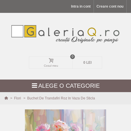
Intra in cont
Creare cont nou
0
0 LEI
Cosul meu
ALEGE O CATEGORIE
>
Flori
>
Buchet De Trandafiri Roz In Vaza De Sticla
MODELE NOI
PEISAJE