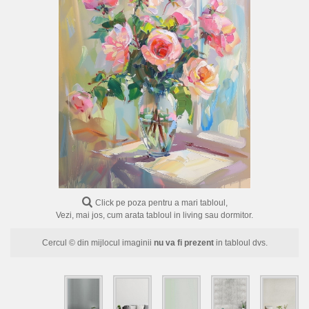
FLORI
PORTRETE
ABSTRACTE
MODERNE
DECORATIVE
Click pe poza pentru a mari tabloul,
Vezi, mai jos, cum arata tabloul in living sau dormitor.
Cercul © din mijlocul imaginii
nu va fi prezent
in tabloul dvs.