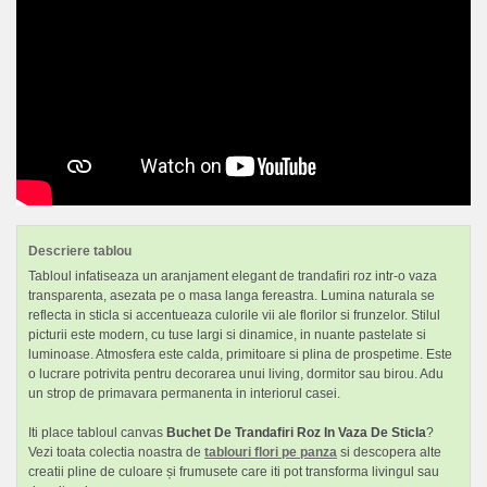
Descriere tablou
Tabloul infatiseaza un aranjament elegant de trandafiri roz intr-o vaza
transparenta, asezata pe o masa langa fereastra. Lumina naturala se
reflecta in sticla si accentueaza culorile vii ale florilor si frunzelor. Stilul
picturii este modern, cu tuse largi si dinamice, in nuante pastelate si
luminoase. Atmosfera este calda, primitoare si plina de prospetime. Este
o lucrare potrivita pentru decorarea unui living, dormitor sau birou. Adu
un strop de primavara permanenta in interiorul casei.
Iti place tabloul canvas
Buchet De Trandafiri Roz In Vaza De Sticla
?
Vezi toata colectia noastra de
tablouri flori pe panza
si descopera alte
creatii pline de culoare și frumusete care iti pot transforma livingul sau