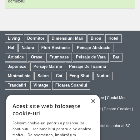
dormitorul.
Living
Dormitor
Dimensiuni Mari
Birou
Hotel
Hol
Natura
Flori Abstracte
Peisaje Abstracte
Artistice
Orase
Frumoase
Peisaje de Vara
Bar
Japoneze
Peisaje Marine
Peisaje De Toamna
Minimaliste
Salon
Cai
Feng Shui
Nuduri
Trandafiri
Vintage
Floarea Soarelui
Contact
|
Despre galeriaq
|
Calitatea Tablourilor Giclee
|
Contul Meu
|
×
Tablouri la Comanda
Acest site web folosește
Politica de Livrare si Retur
|
Politica de Confidentialitate
|
Despre Cookies
|
cookie-uri
Termeni si Conditii de Utilizare
Folosim cookie-uri pentru a personaliza
Copyright © 2023-2026 - Textele şi imaginile sub dreptul de autor al SC
conținutul, reclamele și pentru a ne analiza
ArtInvest SRL
traficul. De asemenea, împărtășim