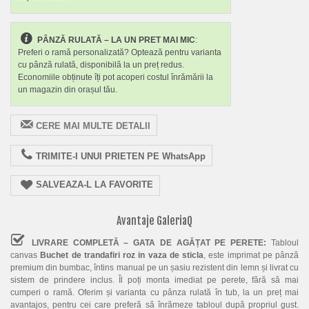
PÂNZĂ RULATĂ – LA UN PRET MAI MIC
:
Preferi o ramă personalizată? Optează pentru varianta
cu pânză rulată, disponibilă la un preț redus.
Economiile obținute îți pot acoperi costul înrămării la
un magazin din orașul tău.
CERE MAI MULTE DETALII
TRIMITE-I UNUI PRIETEN PE WhatsApp
SALVEAZA-L LA FAVORITE
Avantaje GaleriaQ
LIVRARE COMPLETĂ – GATA DE AGĂȚAT PE PERETE:
Tabloul
canvas
Buchet de trandafiri roz in vaza de sticla
, este imprimat pe pânză
premium din bumbac, întins manual pe un șasiu rezistent din lemn și livrat cu
sistem de prindere inclus. Îl poți monta imediat pe perete, fără să mai
cumperi o ramă. Oferim și varianta cu pânza rulată în tub, la un preț mai
avantajos, pentru cei care preferă să înrămeze tabloul după propriul gust.