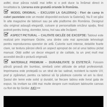
astfel, doar pânza rulată mai ieftin si o poti duce la înrămat direct in
localitatea ta.
Livrarea este gratuită oriunde în România.
MODEL ORIGINAL – EXCLUSIV LA GALERIAQ :
Flori de camp in
culori pastelate
este un model disponibil exclusiv la GaleriaQ. Nu îl vei găsi
în alte magazine de tablouri sau pe alte platforme din România. Designul
său original adaugă eleganță, culoare și personalitate oricărui spațiu, fiind
potrivit pentru living, dormitor, birou, hol sau alte încăperi.
ASPECT PICTURAL – CALITATE GICLÉE DE EXCEPȚIE:
Tabloul este
realizat prin imprimare Giclée, una dintre cele mai apreciate tehnologii
pentru reproducerea operelor de artă. Culorile sunt intense, detaliile foarte
clare, iar textura pânzei oferă un aspect apropiat de cel al unui tablou pictat
manual. Obții astfel un decor elegant și de calitate, la un preț mult mai
accesibil decât o pictură originală.
MATERIALE PREMIUM – DURABILITATE ȘI ESTETICĂ:
Folosim
pânză groasă din bumbac, similară celei utilizate de artiști profesioniști.
Imprimarea este protejată cu un strat de lac satinat, rezistent la razele UV,
praf și zgârieturi, pentru ca tabloul să își păstreze culorile vii ani la rând.
Șasiul din lemn este solid și durabil, iar fiecare tablou este livrat gata de
expus. Va invitam sa cititi mai multe despre cum realizam tablourile canvas
cu flori de tip Giclée:
AICI
>>