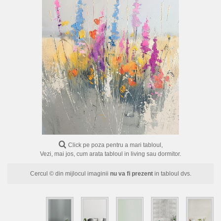
FLORI
PORTRETE
ABSTRACTE
MODERNE
DECORATIVE
Click pe poza pentru a mari tabloul,
Vezi, mai jos, cum arata tabloul in living sau dormitor.
Cercul © din mijlocul imaginii
nu va fi prezent
in tabloul dvs.