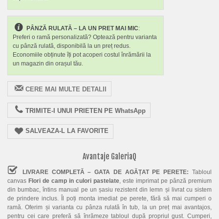
PÂNZĂ RULATĂ – LA UN PRET MAI MIC
:
Preferi o ramă personalizată? Optează pentru varianta
cu pânză rulată, disponibilă la un preț redus.
Economiile obținute îți pot acoperi costul înrămării la
un magazin din orașul tău.
CERE MAI MULTE DETALII
TRIMITE-I UNUI PRIETEN PE WhatsApp
SALVEAZA-L LA FAVORITE
Avantaje GaleriaQ
LIVRARE COMPLETĂ – GATA DE AGĂȚAT PE PERETE:
Tabloul
canvas
Flori de camp in culori pastelate
, este imprimat pe pânză premium
din bumbac, întins manual pe un șasiu rezistent din lemn și livrat cu sistem
de prindere inclus. Îl poți monta imediat pe perete, fără să mai cumperi o
ramă. Oferim și varianta cu pânza rulată în tub, la un preț mai avantajos,
pentru cei care preferă să înrămeze tabloul după propriul gust. Cumperi,