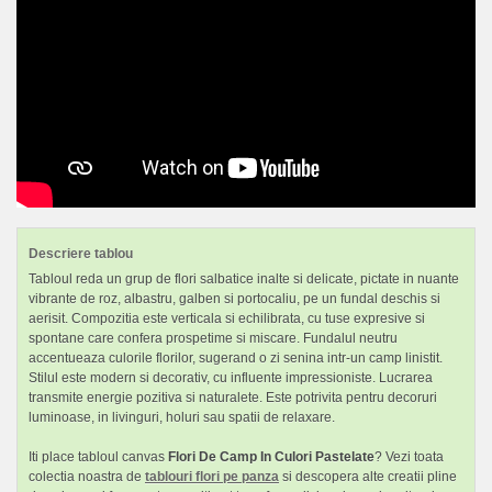
Descriere tablou
Tabloul reda un grup de flori salbatice inalte si delicate, pictate in nuante
vibrante de roz, albastru, galben si portocaliu, pe un fundal deschis si
aerisit. Compozitia este verticala si echilibrata, cu tuse expresive si
spontane care confera prospetime si miscare. Fundalul neutru
accentueaza culorile florilor, sugerand o zi senina intr-un camp linistit.
Stilul este modern si decorativ, cu influente impressioniste. Lucrarea
transmite energie pozitiva si naturalete. Este potrivita pentru decoruri
luminoase, in livinguri, holuri sau spatii de relaxare.
Iti place tabloul canvas
Flori De Camp In Culori Pastelate
? Vezi toata
colectia noastra de
tablouri flori pe panza
si descopera alte creatii pline