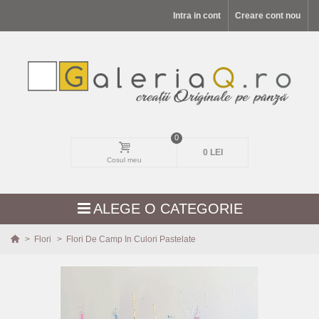
Intra in cont
Creare cont nou
0
0 LEI
Cosul meu
ALEGE O CATEGORIE
>
Flori
>
Flori De Camp In Culori Pastelate
MODELE NOI
PEISAJE