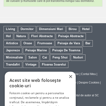
de culoare și frumusete care iti pot transforma livingul sau dormitorul.
Living
Dormitor
Dimensiuni Mari
Birou
Hotel
Hol
Natura
Flori Abstracte
Peisaje Abstracte
Artistice
Orase
Frumoase
Peisaje de Vara
Bar
Japoneze
Peisaje Marine
Peisaje De Toamna
Minimaliste
Salon
Cai
Feng Shui
Nuduri
Trandafiri
Vintage
Floarea Soarelui
Contact
|
Despre galeriaq
|
Calitatea Tablourilor Giclee
|
Contul Meu
|
×
Tablouri la Comanda
Acest site web folosește
Politica de Livrare si Retur
|
Politica de Confidentialitate
|
Despre Cookies
|
cookie-uri
Termeni si Conditii de Utilizare
Folosim cookie-uri pentru a personaliza
Copyright © 2023-2026 - Textele şi imaginile sub dreptul de autor al SC
conținutul, reclamele și pentru a ne analiza
ArtInvest SRL
traficul. De asemenea, împărtășim