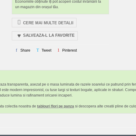
Economiile obținute îți pot acoperi costul înrămării la
un magazin din orașul tău.
CERE MAI MULTE DETALII
SALVEAZA-L LA FAVORITE
Share
Tweet
Pinterest
r-o vaza transparenta, asezat pe o masa luminata de razele soarelui ce patrund prin f
 este modern impresionist, cu tuse largi si texturi bogate, aplicate in straturi. Co
 aduce lumina si rafinament oricarei incaperi.
ata colectia noastra de
tablouri flori pe panza
si descopera alte creatii pline de culo