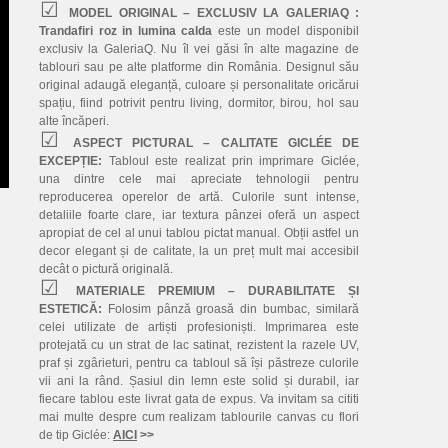
MODEL ORIGINAL – EXCLUSIV LA GALERIAQ :
Trandafiri roz in lumina calda
este un model disponibil
exclusiv la GaleriaQ. Nu îl vei găsi în alte magazine de
tablouri sau pe alte platforme din România. Designul său
original adaugă eleganță, culoare și personalitate oricărui
spațiu, fiind potrivit pentru living, dormitor, birou, hol sau
alte încăperi.
ASPECT PICTURAL – CALITATE GICLÉE DE
EXCEPȚIE:
Tabloul este realizat prin imprimare Giclée,
una dintre cele mai apreciate tehnologii pentru
reproducerea operelor de artă. Culorile sunt intense,
detaliile foarte clare, iar textura pânzei oferă un aspect
apropiat de cel al unui tablou pictat manual. Obții astfel un
decor elegant și de calitate, la un preț mult mai accesibil
decât o pictură originală.
MATERIALE PREMIUM – DURABILITATE ȘI
ESTETICĂ:
Folosim pânză groasă din bumbac, similară
celei utilizate de artiști profesioniști. Imprimarea este
protejată cu un strat de lac satinat, rezistent la razele UV,
praf și zgârieturi, pentru ca tabloul să își păstreze culorile
vii ani la rând. Șasiul din lemn este solid și durabil, iar
fiecare tablou este livrat gata de expus. Va invitam sa cititi
mai multe despre cum realizam tablourile canvas cu flori
de tip Giclée:
AICI
>>