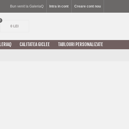
Bun venit la GaleriaQ
Intra in cont
Creare cont nou
0
0 LEI
LERIAQ
CALITATEA GICLEE
TABLOURI PERSONALIZATE