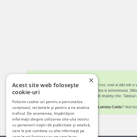
×
Descriere tablou
Acest site web folosește
Tabloul infatiseaza un buchet de trandafiri roz, rosii si albi int
cookie-uri
roz si bleu, care creeaza o atmosfera senina si armonioasa. Stilul
pentru decoruri feminine, clasice sau in stil shabby chic. Tabloul
Folosim cookie-uri pentru a personaliza
conținutul, reclamele și pentru a ne analiza
Iti place tabloul canvas
Trandafiri Roz In Lumina Calda
? Vezi to
traficul. De asemenea, împărtășim
informații despre utilizarea site-ului nostru
cu partenerii noștri de publicitate și analiză,
care le pot combina cu alte informații pe
care le-ați furnizat sau pe care le-au