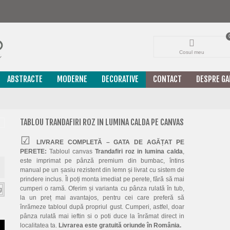
Cosul meu
ABSTRACTE
MODERNE
DECORATIVE
CONTACT
DESPRE GA
TABLOU TRANDAFIRI ROZ IN LUMINA CALDA PE CANVAS
LIVRARE COMPLETĂ – GATA DE AGĂȚAT PE
PERETE:
Tabloul canvas
Trandafiri roz in lumina calda
,
este imprimat pe pânză premium din bumbac, întins
manual pe un șasiu rezistent din lemn și livrat cu sistem de
prindere inclus. Îl poți monta imediat pe perete, fără să mai
cumperi o ramă. Oferim și varianta cu pânza rulată în tub,
la un preț mai avantajos, pentru cei care preferă să
înrămeze tabloul după propriul gust. Cumperi, astfel, doar
pânza rulată mai ieftin si o poti duce la înrămat direct in
localitatea ta.
Livrarea este gratuită oriunde în România.