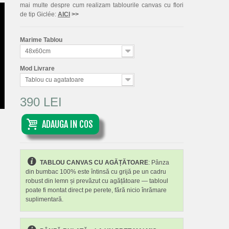
mai multe despre cum realizam tablourile canvas cu flori
de tip Giclée:
AICI
>>
Marime Tablou
48x60cm
Mod Livrare
Tablou cu agatatoare
390 LEI
ADAUGA IN COS
TABLOU CANVAS CU AGĂȚĂTOARE
: Pânza
din bumbac 100% este întinsă cu grijă pe un cadru
robust din lemn și prevăzut cu agățătoare — tabloul
poate fi montat direct pe perete, fără nicio înrămare
suplimentară.