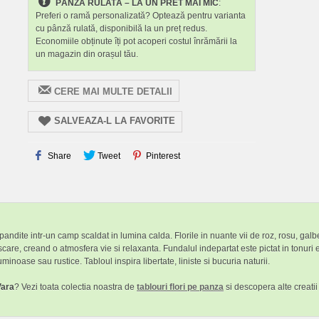
PÂNZĂ RULATĂ – LA UN PRET MAI MIC
:
Preferi o ramă personalizată? Optează pentru varianta
cu pânză rulată, disponibilă la un preț redus.
Economiile obținute îți pot acoperi costul înrămării la
un magazin din orașul tău.
CERE MAI MULTE DETALII
SALVEAZA-L LA FAVORITE
Share
Tweet
Pinterest
pandite intr-un camp scaldat in lumina calda. Florile in nuante vii de roz, rosu, gal
care, creand o atmosfera vie si relaxanta. Fundalul indepartat este pictat in tonur
inoase sau rustice. Tabloul inspira libertate, liniste si bucuria naturii.
Vara
? Vezi toata colectia noastra de
tablouri flori pe panza
si descopera alte creatii