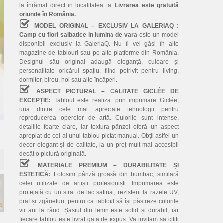
la înrămat direct in localitatea ta.
Livrarea este gratuită
oriunde în România.
MODEL ORIGINAL – EXCLUSIV LA GALERIAQ :
Camp cu flori salbatice in lumina de vara
este un model
disponibil exclusiv la GaleriaQ. Nu îl vei găsi în alte
magazine de tablouri sau pe alte platforme din România.
Designul său original adaugă eleganță, culoare și
personalitate oricărui spațiu, fiind potrivit pentru living,
dormitor, birou, hol sau alte încăperi.
ASPECT PICTURAL – CALITATE GICLÉE DE
EXCEPȚIE:
Tabloul este realizat prin imprimare Giclée,
una dintre cele mai apreciate tehnologii pentru
reproducerea operelor de artă. Culorile sunt intense,
detaliile foarte clare, iar textura pânzei oferă un aspect
apropiat de cel al unui tablou pictat manual. Obții astfel un
decor elegant și de calitate, la un preț mult mai accesibil
decât o pictură originală.
MATERIALE PREMIUM – DURABILITATE ȘI
ESTETICĂ:
Folosim pânză groasă din bumbac, similară
celei utilizate de artiști profesioniști. Imprimarea este
protejată cu un strat de lac satinat, rezistent la razele UV,
praf și zgârieturi, pentru ca tabloul să își păstreze culorile
vii ani la rând. Șasiul din lemn este solid și durabil, iar
fiecare tablou este livrat gata de expus. Va invitam sa cititi