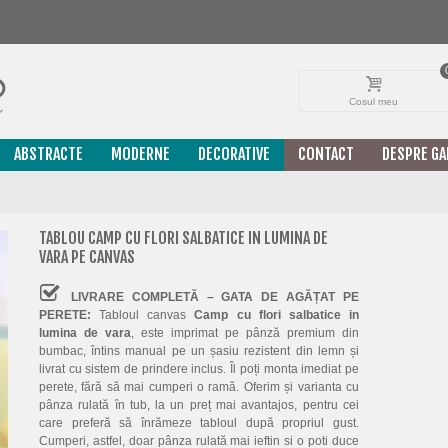
Cosul meu
ABSTRACTE
MODERNE
DECORATIVE
CONTACT
DESPRE GA
TABLOU CAMP CU FLORI SALBATICE IN LUMINA DE
VARA PE CANVAS
LIVRARE COMPLETĂ – GATA DE AGĂȚAT PE
PERETE:
Tabloul canvas
Camp cu flori salbatice in
lumina de vara
, este imprimat pe pânză premium din
bumbac, întins manual pe un șasiu rezistent din lemn și
livrat cu sistem de prindere inclus. Îl poți monta imediat pe
perete, fără să mai cumperi o ramă. Oferim și varianta cu
pânza rulată în tub, la un preț mai avantajos, pentru cei
care preferă să înrămeze tabloul după propriul gust.
Cumperi, astfel, doar pânza rulată mai ieftin si o poti duce