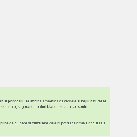
ben si portocaliu se imbina armonios cu verdele si bejul natural al
i estompate, sugerand dealuri blande sub un cer senin.
 pline de culoare și frumusete care iti pot transforma livingul sau