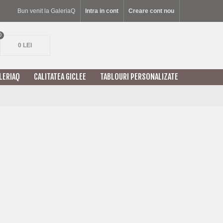
Bun venit la GaleriaQ
Intra in cont
Creare cont nou
0
0 LEI
LERIAQ
CALITATEA GICLEE
TABLOURI PERSONALIZATE