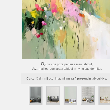
Click pe poza pentru a mari tabloul,
Vezi, mai jos, cum arata tabloul in living sau dormitor.
Cercul © din mijlocul imaginii
nu va fi prezent
in tabloul dvs.