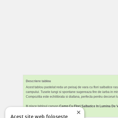
Descriere tablou
Acest tablou pastelat reda un peisaj de vara cu flori salbatice ras
campului. Tusele lungi si spontane sugereaza fire de iarba in mis
Compozitia este echilibrata si diafana, perfecta pentru decoruri lum
Iti place tabloul canvas
Camp Cu Flori Salbatice In Lumina De 
×
dormitorul.
Acest site web folosește