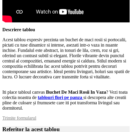
Descriere tablou
Acest tablou expresiv prezinta un buchet de maci rosii si portocalii,
pictati cu tuse dinamice si intense, asezati intr-o vaza in nuante
inchise. Fundalul este abstract, in tonuri de lila, crem, roz si gri,
oferind un contrast subtil si elegant. Florile vibrante devin punctul
central al compozitiei, emanand energie si caldura. Stilul modern si
compozitia echilibrata fac acest tablou potrivit pentru decoruri
contemporane sau artistice. Ideal pentru livinguri, holuri sau spatii de
lucru. O lucrare decorativa care transmite forta si vitalitate.
Iti place tabloul canvas
Buchet De Maci Rosii In Vaza
? Vezi toata
colectia noastra de
tablouri flori pe panza
si descopera alte creatii
pline de culoare și frumusete care iti pot transforma livingul sau
dormitorul.
Trimite formularul
Referitor la acest tablou