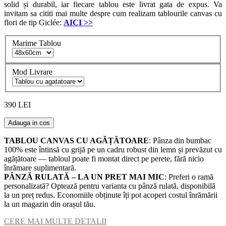
solid și durabil, iar fiecare tablou este livrat gata de expus. Va
invitam sa cititi mai multe despre cum realizam tablourile canvas cu
flori de tip Giclée:
AICI
>>
Marime Tablou
Mod Livrare
390 LEI
Adauga in cos
TABLOU CANVAS CU AGĂȚĂTOARE
: Pânza din bumbac
100% este întinsă cu grijă pe un cadru robust din lemn și prevăzut cu
agățătoare — tabloul poate fi montat direct pe perete, fără nicio
înrămare suplimentară.
PÂNZĂ RULATĂ – LA UN PRET MAI MIC
: Preferi o ramă
personalizată? Optează pentru varianta cu pânză rulată, disponibilă
la un preț redus. Economiile obținute îți pot acoperi costul înrămării
la un magazin din orașul tău.
CERE MAI MULTE DETALII