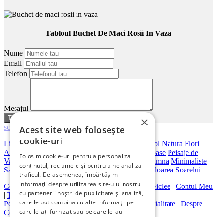
Tabloul Buchet De Maci Rosii In Vaza
Nume
Email
Telefon
Mesajul
sau
anuleaza
×
scroll
Acest site web folosește
cookie-uri
Living
Dormitor
Dimensiuni Mari
Birou
Hotel
Hol
Natura
Flori
Abstracte
Peisaje Abstracte
Artistice
Orase
Frumoase
Peisaje de
Folosim cookie-uri pentru a personaliza
Vara
Bar
Japoneze
Peisaje Marine
Peisaje De Toamna
Minimaliste
conținutul, reclamele și pentru a ne analiza
Salon
Cai
Feng Shui
Nuduri
Trandafiri
Vintage
Floarea Soarelui
traficul. De asemenea, împărtășim
informații despre utilizarea site-ului nostru
Contact
|
Despre galeriaq
|
Calitatea Tablourilor Giclee
|
Contul Meu
cu partenerii noștri de publicitate și analiză,
|
Tablouri la Comanda
care le pot combina cu alte informații pe
Politica de Livrare si Retur
|
Politica de Confidentialitate
|
Despre
care le-ați furnizat sau pe care le-au
Cookies
|
Termeni si Conditii de Utilizare