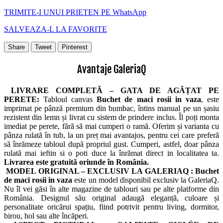
TRIMITE-I UNUI PRIETEN PE WhatsApp
SALVEAZA-L LA FAVORITE
Share
Tweet
Pinterest
Avantaje GaleriaQ
LIVRARE COMPLETĂ – GATA DE AGĂȚAT PE
PERETE:
Tabloul canvas
Buchet de maci rosii in vaza
, este
imprimat pe pânză premium din bumbac, întins manual pe un șasiu
rezistent din lemn și livrat cu sistem de prindere inclus. Îl poți monta
imediat pe perete, fără să mai cumperi o ramă. Oferim și varianta cu
pânza rulată în tub, la un preț mai avantajos, pentru cei care preferă
să înrămeze tabloul după propriul gust. Cumperi, astfel, doar pânza
rulată mai ieftin si o poti duce la înrămat direct in localitatea ta.
Livrarea este gratuită oriunde în România.
MODEL ORIGINAL – EXCLUSIV LA GALERIAQ :
Buchet
de maci rosii in vaza
este un model disponibil exclusiv la GaleriaQ.
Nu îl vei găsi în alte magazine de tablouri sau pe alte platforme din
România. Designul său original adaugă eleganță, culoare și
personalitate oricărui spațiu, fiind potrivit pentru living, dormitor,
birou, hol sau alte încăperi.