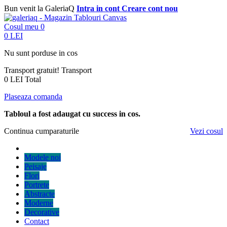
Bun venit la GaleriaQ
Intra in cont
Creare cont nou
Cosul meu
0
0 LEI
Nu sunt porduse in cos
Transport gratuit!
Transport
0 LEI
Total
Plaseaza comanda
Tabloul a fost adaugat cu success in cos.
Continua cumparaturile
Vezi cosul
Modele noi
Peisaje
Flori
Portrete
Abstracte
Moderne
Decorative
Contact