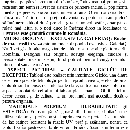
imprimat pe pânză premium din bumbac, întins manual pe un șasiu
rezistent din lemn și livrat cu sistem de prindere inclus. Îl poți monta
imediat pe perete, fără să mai cumperi o ramă. Oferim și varianta cu
pânza rulată în tub, la un preț mai avantajos, pentru cei care preferă
să înrămeze tabloul după propriul gust. Cumperi, astfel, doar pânza
rulată mai ieftin si o poti duce la înrămat direct in localitatea ta.
Livrarea este gratuită oriunde în România.
MODEL ORIGINAL – EXCLUSIV LA GALERIAQ :
Buchet
de maci rosii in vaza
este un model disponibil exclusiv la GaleriaQ.
Nu îl vei găsi în alte magazine de tablouri sau pe alte platforme din
România. Designul său original adaugă eleganță, culoare și
personalitate oricărui spațiu, fiind potrivit pentru living, dormitor,
birou, hol sau alte încăperi.
ASPECT PICTURAL – CALITATE GICLÉE DE
EXCEPȚIE:
Tabloul este realizat prin imprimare Giclée, una dintre
cele mai apreciate tehnologii pentru reproducerea operelor de artă.
Culorile sunt intense, detaliile foarte clare, iar textura pânzei oferă un
aspect apropiat de cel al unui tablou pictat manual. Obții astfel un
decor elegant și de calitate, la un preț mult mai accesibil decât o
pictură originală.
MATERIALE PREMIUM – DURABILITATE ȘI
ESTETICĂ:
Folosim pânză groasă din bumbac, similară celei
utilizate de artiști profesioniști. Imprimarea este protejată cu un strat
de lac satinat, rezistent la razele UV, praf și zgârieturi, pentru ca
tabloul să își păstreze culorile vii ani la rând. Șasiul din lemn este