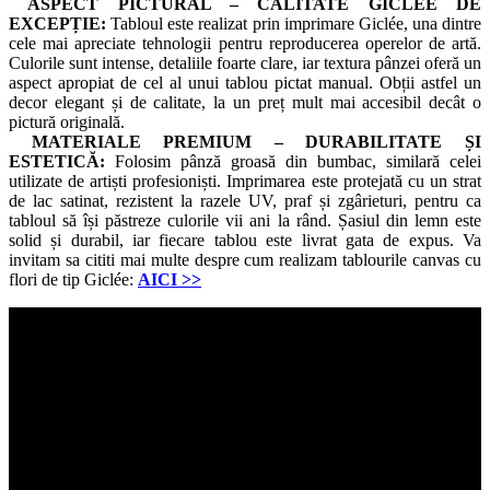
ASPECT PICTURAL – CALITATE GICLÉE DE
EXCEPȚIE:
Tabloul este realizat prin imprimare Giclée, una dintre
cele mai apreciate tehnologii pentru reproducerea operelor de artă.
Culorile sunt intense, detaliile foarte clare, iar textura pânzei oferă un
aspect apropiat de cel al unui tablou pictat manual. Obții astfel un
decor elegant și de calitate, la un preț mult mai accesibil decât o
pictură originală.
MATERIALE PREMIUM – DURABILITATE ȘI
ESTETICĂ:
Folosim pânză groasă din bumbac, similară celei
utilizate de artiști profesioniști. Imprimarea este protejată cu un strat
de lac satinat, rezistent la razele UV, praf și zgârieturi, pentru ca
tabloul să își păstreze culorile vii ani la rând. Șasiul din lemn este
solid și durabil, iar fiecare tablou este livrat gata de expus. Va
invitam sa cititi mai multe despre cum realizam tablourile canvas cu
flori de tip Giclée:
AICI
>>