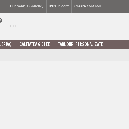
Bun venit la GaleriaQ
Intra in cont
Creare cont nou
0
0 LEI
LERIAQ
CALITATEA GICLEE
TABLOURI PERSONALIZATE