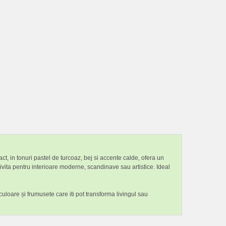
ct, in tonuri pastel de turcoaz, bej si accente calde, ofera un
ivita pentru interioare moderne, scandinave sau artistice. Ideal
culoare și frumusete care iti pot transforma livingul sau