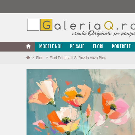
MODELE NOI
PEISAJE
FLORI
PORTRETE
>
Flori
>
Flori Portocalii Si Roz In Vaza Bleu