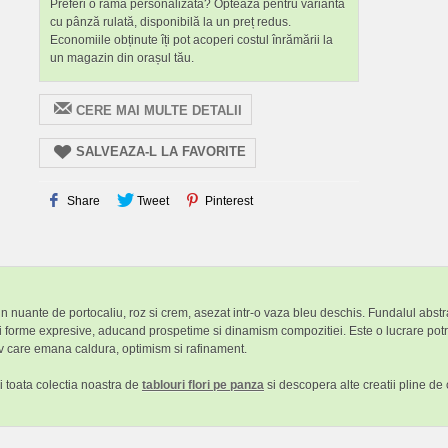
Preferi o ramă personalizată? Optează pentru varianta
cu pânză rulată, disponibilă la un preț redus.
Economiile obținute îți pot acoperi costul înrămării la
un magazin din orașul tău.
CERE MAI MULTE DETALII
SALVEAZA-L LA FAVORITE
Share
Tweet
Pinterest
 in nuante de portocaliu, roz si crem, asezat intr-o vaza bleu deschis. Fundalul abstra
e si forme expresive, aducand prospetime si dinamism compozitiei. Este o lucrare potr
tiv care emana caldura, optimism si rafinament.
i toata colectia noastra de
tablouri flori pe panza
si descopera alte creatii pline de 