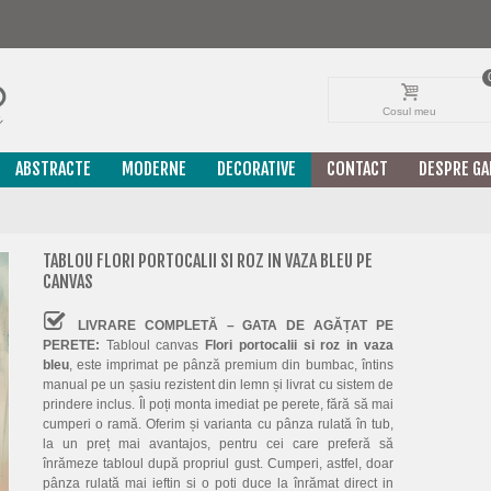
Cosul meu
ABSTRACTE
MODERNE
DECORATIVE
CONTACT
DESPRE GA
TABLOU FLORI PORTOCALII SI ROZ IN VAZA BLEU PE
CANVAS
LIVRARE COMPLETĂ – GATA DE AGĂȚAT PE
PERETE:
Tabloul canvas
Flori portocalii si roz in vaza
bleu
, este imprimat pe pânză premium din bumbac, întins
manual pe un șasiu rezistent din lemn și livrat cu sistem de
prindere inclus. Îl poți monta imediat pe perete, fără să mai
cumperi o ramă. Oferim și varianta cu pânza rulată în tub,
la un preț mai avantajos, pentru cei care preferă să
înrămeze tabloul după propriul gust. Cumperi, astfel, doar
pânza rulată mai ieftin si o poti duce la înrămat direct in