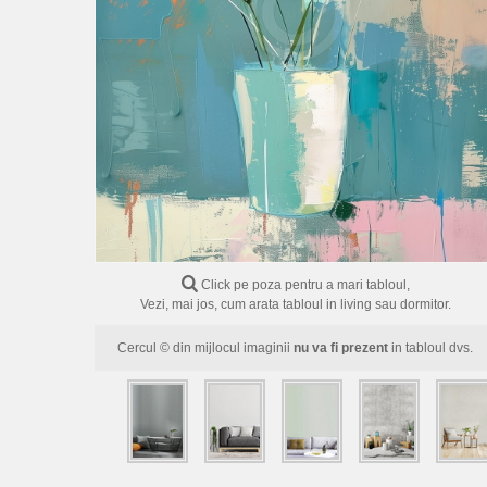
Click pe poza pentru a mari tabloul,
Vezi, mai jos, cum arata tabloul in living sau dormitor.
Cercul © din mijlocul imaginii
nu va fi prezent
in tabloul dvs.