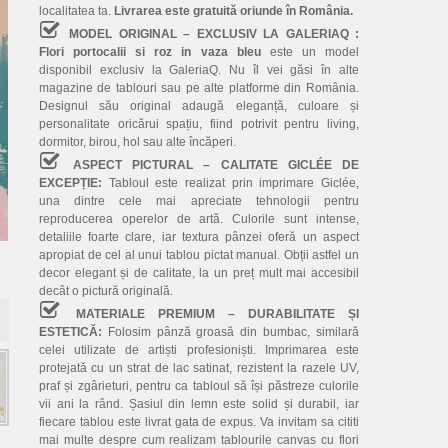
localitatea ta.
Livrarea este gratuită oriunde în România.
MODEL ORIGINAL – EXCLUSIV LA GALERIAQ :
Flori portocalii si roz in vaza bleu
este un model
disponibil exclusiv la GaleriaQ. Nu îl vei găsi în alte
magazine de tablouri sau pe alte platforme din România.
Designul său original adaugă eleganță, culoare și
personalitate oricărui spațiu, fiind potrivit pentru living,
dormitor, birou, hol sau alte încăperi.
ASPECT PICTURAL – CALITATE GICLÉE DE
EXCEPȚIE:
Tabloul este realizat prin imprimare Giclée,
una dintre cele mai apreciate tehnologii pentru
reproducerea operelor de artă. Culorile sunt intense,
detaliile foarte clare, iar textura pânzei oferă un aspect
apropiat de cel al unui tablou pictat manual. Obții astfel un
decor elegant și de calitate, la un preț mult mai accesibil
decât o pictură originală.
MATERIALE PREMIUM – DURABILITATE ȘI
ESTETICĂ:
Folosim pânză groasă din bumbac, similară
celei utilizate de artiști profesioniști. Imprimarea este
protejată cu un strat de lac satinat, rezistent la razele UV,
praf și zgârieturi, pentru ca tabloul să își păstreze culorile
vii ani la rând. Șasiul din lemn este solid și durabil, iar
fiecare tablou este livrat gata de expus. Va invitam sa cititi
mai multe despre cum realizam tablourile canvas cu flori