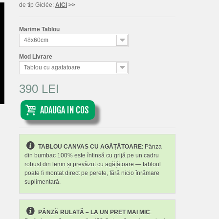
de tip Giclée:
AICI
>>
Marime Tablou
48x60cm
Mod Livrare
Tablou cu agatatoare
390 LEI
ADAUGA IN COS
TABLOU CANVAS CU AGĂȚĂTOARE
: Pânza
din bumbac 100% este întinsă cu grijă pe un cadru
robust din lemn și prevăzut cu agățătoare — tabloul
poate fi montat direct pe perete, fără nicio înrămare
suplimentară.
PÂNZĂ RULATĂ – LA UN PRET MAI MIC
: