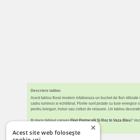
Descriere tablou
Acest tablou floral modern infatiseaza un buchet de flori stilizate
cadru luminos si echilibrat. Florile sunt pictate cu tuse energic
pentru livinguri, holuri sau colturi de relaxare. Un tablou decora
Iti place tabloul canvas
Flori Portocalii Si Roz In Vaza Bleu
? Vez
×
dormitorul.
Acest site web folosește
cookie-uri