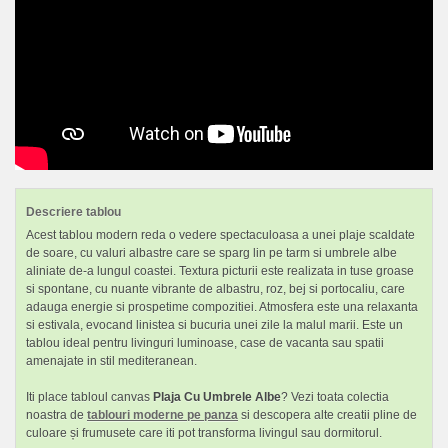
Descriere tablou
Acest tablou modern reda o vedere spectaculoasa a unei plaje scaldate
de soare, cu valuri albastre care se sparg lin pe tarm si umbrele albe
aliniate de-a lungul coastei. Textura picturii este realizata in tuse groase
si spontane, cu nuante vibrante de albastru, roz, bej si portocaliu, care
adauga energie si prospetime compozitiei. Atmosfera este una relaxanta
si estivala, evocand linistea si bucuria unei zile la malul marii. Este un
tablou ideal pentru livinguri luminoase, case de vacanta sau spatii
amenajate in stil mediteranean.
Iti place tabloul canvas
Plaja Cu Umbrele Albe
? Vezi toata colectia
noastra de
tablouri moderne pe panza
si descopera alte creatii pline de
culoare și frumusete care iti pot transforma livingul sau dormitorul.