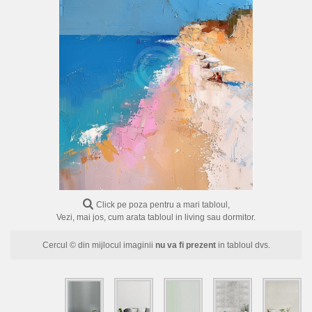
FLORI
PORTRETE
ABSTRACTE
MODERNE
DECORATIVE
Click pe poza pentru a mari tabloul,
Vezi, mai jos, cum arata tabloul in living sau dormitor.
Cercul © din mijlocul imaginii
nu va fi prezent
in tabloul dvs.