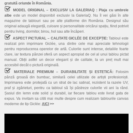
gratuită oriunde în România.
MODEL ORIGINAL – EXCLUSIV LA GALERIAQ :
Plaja cu umbrele
albe
este un model disponibil exclusiv la GaleriaQ. Nu îl vei găsi în alte
magazine de tablouri sau pe alte platforme din România. Designul său
original adaugă eleganță, culoare și personalitate oricărui spațiu, fiind potrivit
pentru living, dormitor, birou, hol sau alte încăperi.
ASPECT PICTURAL – CALITATE GICLÉE DE EXCEPȚIE:
Tabloul este
realizat prin imprimare Giclée, una dintre cele mai apreciate tehnologii
pentru reproducerea operelor de artă. Culorile sunt intense, detaliile foarte
clare, iar textura pânzei oferă un aspect apropiat de cel al unui tablou pictat
manual. Obții astfel un decor elegant și de calitate, la un preț mult mai
accesibil decât o pictură originală.
MATERIALE PREMIUM – DURABILITATE ȘI ESTETICĂ:
Folosim
pânză groasă din bumbac, similară celei utilizate de artiști profesioniști.
Imprimarea este protejată cu un strat de lac satinat, rezistent la razele UV,
praf și zgârieturi, pentru ca tabloul să își păstreze culorile vii ani la rând.
Șasiul din lemn este solid și durabil, iar fiecare tablou este livrat gata de
expus. Va invitam sa cititi mai multe despre cum realizam tablourile canvas
moderne de tip Giclée:
AICI
>>