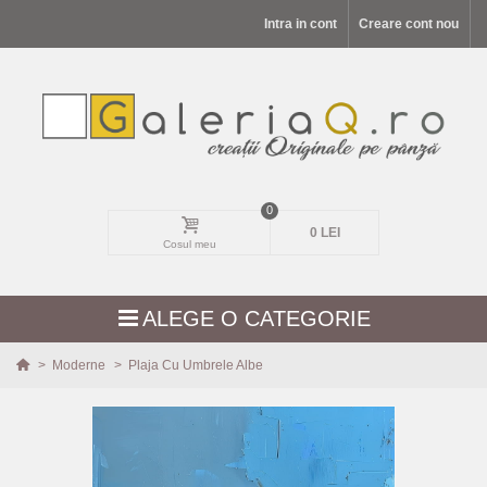
Intra in cont
Creare cont nou
0
0 LEI
Cosul meu
ALEGE O CATEGORIE
>
Moderne
>
Plaja Cu Umbrele Albe
MODELE NOI
PEISAJE