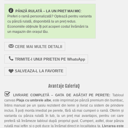
PÂNZĂ RULATĂ – LA UN PRET MAI MIC
:
Preferi o ramă personalizată? Optează pentru varianta
cu pânză rulată, disponibilă la un preț redus.
Economiile obținute îți pot acoperi costul înrămării la
un magazin din orașul tău.
CERE MAI MULTE DETALII
TRIMITE-I UNUI PRIETEN PE WhatsApp
SALVEAZA-L LA FAVORITE
Avantaje GaleriaQ
LIVRARE COMPLETĂ – GATA DE AGĂȚAT PE PERETE:
Tabloul
canvas
Plaja cu umbrele albe
, este imprimat pe pânză premium din bumbac,
întins manual pe un șasiu rezistent din lemn și livrat cu sistem de prindere
inclus. Îl poți monta imediat pe perete, fără să mai cumperi o ramă. Oferim și
varianta cu pânza rulată în tub, la un preț mai avantajos, pentru cei care
preferă să înrămeze tabloul după propriul gust. Cumperi, astfel, doar pânza
rulată mai ieftin si o poti duce la înrămat direct in localitatea ta.
Livrarea este