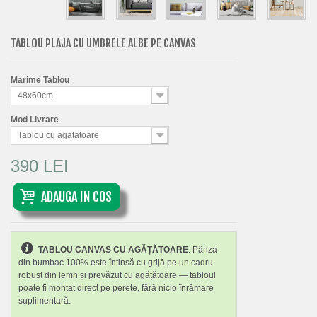
TABLOU PLAJA CU UMBRELE ALBE PE CANVAS
Marime Tablou
48x60cm
Mod Livrare
Tablou cu agatatoare
390 LEI
ADAUGA IN COS
TABLOU CANVAS CU AGĂȚĂTOARE
: Pânza
din bumbac 100% este întinsă cu grijă pe un cadru
robust din lemn și prevăzut cu agățătoare — tabloul
poate fi montat direct pe perete, fără nicio înrămare
suplimentară.