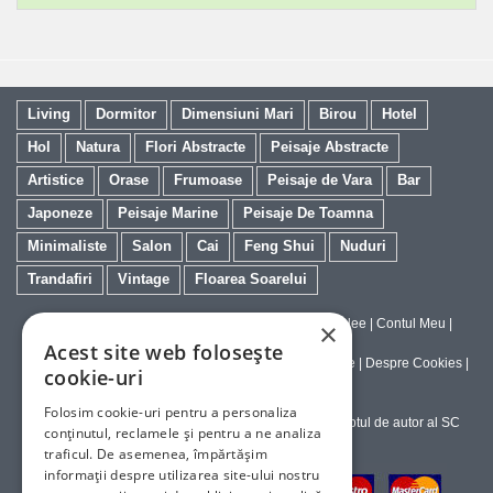
Living
Dormitor
Dimensiuni Mari
Birou
Hotel
Hol
Natura
Flori Abstracte
Peisaje Abstracte
Artistice
Orase
Frumoase
Peisaje de Vara
Bar
Japoneze
Peisaje Marine
Peisaje De Toamna
Minimaliste
Salon
Cai
Feng Shui
Nuduri
Trandafiri
Vintage
Floarea Soarelui
Contact
|
Despre galeriaq
|
Calitatea Tablourilor Giclee
|
Contul Meu
|
×
Tablouri la Comanda
Acest site web folosește
Politica de Livrare si Retur
|
Politica de Confidentialitate
|
Despre Cookies
|
cookie-uri
Termeni si Conditii de Utilizare
Folosim cookie-uri pentru a personaliza
Copyright © 2023-2026 - Textele şi imaginile sub dreptul de autor al SC
conținutul, reclamele și pentru a ne analiza
ArtInvest SRL
traficul. De asemenea, împărtășim
informații despre utilizarea site-ului nostru