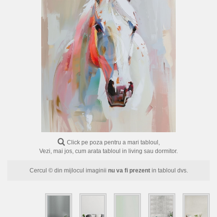
FLORI
PORTRETE
ABSTRACTE
MODERNE
DECORATIVE
Click pe poza pentru a mari tabloul,
Vezi, mai jos, cum arata tabloul in living sau dormitor.
Cercul © din mijlocul imaginii
nu va fi prezent
in tabloul dvs.