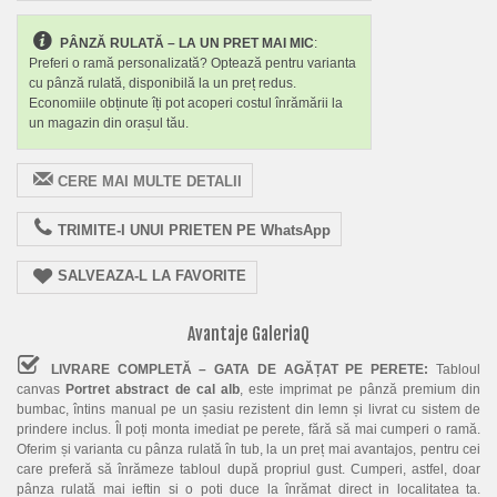
PÂNZĂ RULATĂ – LA UN PRET MAI MIC
:
Preferi o ramă personalizată? Optează pentru varianta
cu pânză rulată, disponibilă la un preț redus.
Economiile obținute îți pot acoperi costul înrămării la
un magazin din orașul tău.
CERE MAI MULTE DETALII
TRIMITE-I UNUI PRIETEN PE WhatsApp
SALVEAZA-L LA FAVORITE
Avantaje GaleriaQ
LIVRARE COMPLETĂ – GATA DE AGĂȚAT PE PERETE:
Tabloul
canvas
Portret abstract de cal alb
, este imprimat pe pânză premium din
bumbac, întins manual pe un șasiu rezistent din lemn și livrat cu sistem de
prindere inclus. Îl poți monta imediat pe perete, fără să mai cumperi o ramă.
Oferim și varianta cu pânza rulată în tub, la un preț mai avantajos, pentru cei
care preferă să înrămeze tabloul după propriul gust. Cumperi, astfel, doar
pânza rulată mai ieftin si o poti duce la înrămat direct in localitatea ta.