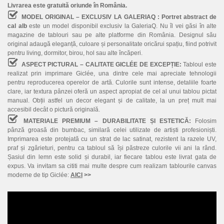
Livrarea este gratuită oriunde în România.
MODEL ORIGINAL – EXCLUSIV LA GALERIAQ :
Portret abstract de
cal alb
este un model disponibil exclusiv la GaleriaQ. Nu îl vei găsi în alte
magazine de tablouri sau pe alte platforme din România. Designul său
original adaugă eleganță, culoare și personalitate oricărui spațiu, fiind potrivit
pentru living, dormitor, birou, hol sau alte încăperi.
ASPECT PICTURAL – CALITATE GICLÉE DE EXCEPȚIE:
Tabloul este
realizat prin imprimare Giclée, una dintre cele mai apreciate tehnologii
pentru reproducerea operelor de artă. Culorile sunt intense, detaliile foarte
clare, iar textura pânzei oferă un aspect apropiat de cel al unui tablou pictat
manual. Obții astfel un decor elegant și de calitate, la un preț mult mai
accesibil decât o pictură originală.
MATERIALE PREMIUM – DURABILITATE ȘI ESTETICĂ:
Folosim
pânză groasă din bumbac, similară celei utilizate de artiști profesioniști.
Imprimarea este protejată cu un strat de lac satinat, rezistent la razele UV,
praf și zgârieturi, pentru ca tabloul să își păstreze culorile vii ani la rând.
Șasiul din lemn este solid și durabil, iar fiecare tablou este livrat gata de
expus. Va invitam sa cititi mai multe despre cum realizam tablourile canvas
moderne de tip Giclée:
AICI
>>