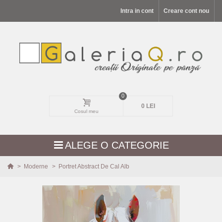
Intra in cont
Creare cont nou
0
0 LEI
Cosul meu
ALEGE O CATEGORIE
>
Moderne
>
Portret Abstract De Cal Alb
MODELE NOI
PEISAJE