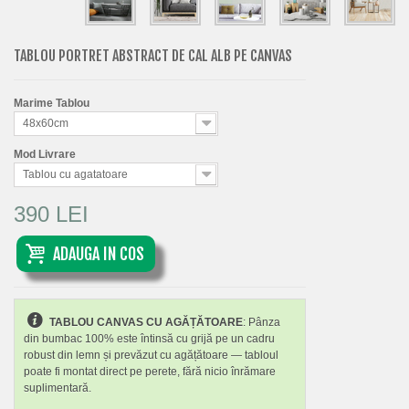
TABLOU PORTRET ABSTRACT DE CAL ALB PE CANVAS
Marime Tablou
48x60cm
Mod Livrare
Tablou cu agatatoare
390 LEI
ADAUGA IN COS
TABLOU CANVAS CU AGĂȚĂTOARE
: Pânza
din bumbac 100% este întinsă cu grijă pe un cadru
robust din lemn și prevăzut cu agățătoare — tabloul
poate fi montat direct pe perete, fără nicio înrămare
suplimentară.