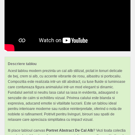
Descriere tablou
Acest tablou modern prezinta un cal alb stilizat, pictat in tonuri delicate
de bej, crem si alb, cu accente vibrante de rosu, albastru si portocaliu.
Compozitia este realizata intr-un stil abstract, cu tuse fluide si luminoase
care contureaza figura animalului intr-un mod elegant si dinamic.
Fundalul aerisit si neutru lasa calul sa iasa in evidenta, adaugand o
senzatie de calm si echilibru vizual. Privirea calului este blanda si
expresiva, aducand emotie si vitalitate lucrarii. Este un tablou ideal
pentru interioare moderne sau rustice reinterpretate, oferind o nota de
noblete si rafinament. Potrivit pentru livinguri, birouri sau spatii de
relaxare care apreciaza simplitatea cu impact vizual.
Iti place tabloul canvas
Portret Abstract De Cal Alb
? Vezi toata colectia