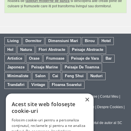
noastra de
tablouri moderne pe panza
si descopera alte creatii pline de
culoare și frumusete care iti pot transforma livingul sau dormitorul.
Living
Dormitor
Dimensiuni Mari
Birou
Hotel
Hol
Natura
Flori Abstracte
Peisaje Abstracte
Artistice
Orase
Frumoase
Peisaje de Vara
Bar
Japoneze
Peisaje Marine
Peisaje De Toamna
Minimaliste
Salon
Cai
Feng Shui
Nuduri
Trandafiri
Vintage
Floarea Soarelui
Contact
|
Despre galeriaq
|
Calitatea Tablourilor Giclee
|
Contul Meu
|
×
Tablouri la Comanda
Acest site web folosește
Politica de Livrare si Retur
|
Politica de Confidentialitate
|
Despre Cookies
|
cookie-uri
Termeni si Conditii de Utilizare
Folosim cookie-uri pentru a personaliza
Copyright © 2023-2026 - Textele şi imaginile sub dreptul de autor al SC
conținutul, reclamele și pentru a ne analiza
ArtInvest SRL