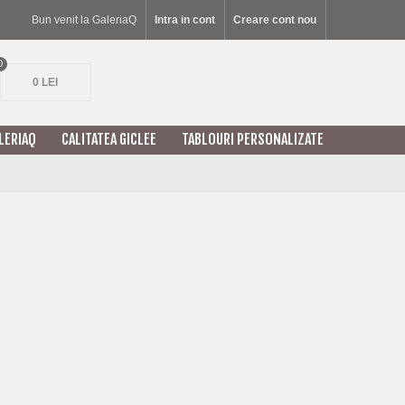
Bun venit la GaleriaQ
Intra in cont
Creare cont nou
0
0 LEI
LERIAQ
CALITATEA GICLEE
TABLOURI PERSONALIZATE