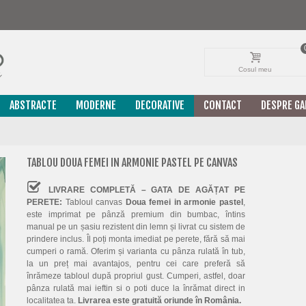
Cosul meu
ABSTRACTE
MODERNE
DECORATIVE
CONTACT
DESPRE GA
TABLOU DOUA FEMEI IN ARMONIE PASTEL PE CANVAS
LIVRARE COMPLETĂ – GATA DE AGĂȚAT PE
PERETE:
Tabloul canvas
Doua femei in armonie pastel
,
este imprimat pe pânză premium din bumbac, întins
manual pe un șasiu rezistent din lemn și livrat cu sistem de
prindere inclus. Îl poți monta imediat pe perete, fără să mai
cumperi o ramă. Oferim și varianta cu pânza rulată în tub,
la un preț mai avantajos, pentru cei care preferă să
înrămeze tabloul după propriul gust. Cumperi, astfel, doar
pânza rulată mai ieftin si o poti duce la înrămat direct in
localitatea ta.
Livrarea este gratuită oriunde în România.