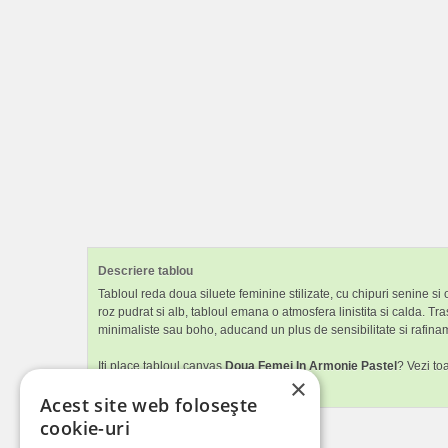
Descriere tablou
Tabloul reda doua siluete feminine stilizate, cu chipuri senine si 
roz pudrat si alb, tabloul emana o atmosfera linistita si calda. Tra
minimaliste sau boho, aducand un plus de sensibilitate si rafinam
Iti place tabloul canvas
Doua Femei In Armonie Pastel
? Vezi to
×
dormitorul.
Acest site web folosește
cookie-uri