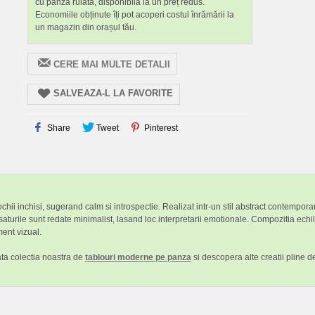
cu pânză rulată, disponibilă la un preț redus.
Economiile obținute îți pot acoperi costul înrămării la
un magazin din orașul tău.
CERE MAI MULTE DETALII
SALVEAZA-L LA FAVORITE
Share
Tweet
Pinterest
ochii inchisi, sugerand calm si introspectie. Realizat intr-un stil abstract contempora
saturile sunt redate minimalist, lasand loc interpretarii emotionale. Compozitia echili
ent vizual.
ata colectia noastra de
tablouri moderne pe panza
si descopera alte creatii pline d