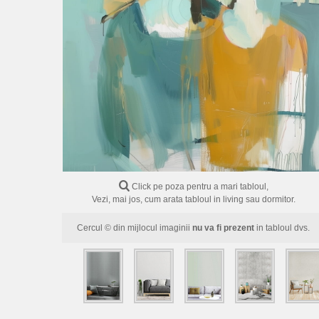
Click pe poza pentru a mari tabloul,
Vezi, mai jos, cum arata tabloul in living sau dormitor.
Cercul © din mijlocul imaginii
nu va fi prezent
in tabloul dvs.