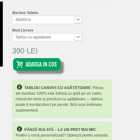
Marime Tablou
48x60cm
Mod Livrare
Tablou cu agatatoare
390 LEI
ADAUGA IN COS
TABLOU CANVAS CU AGĂȚĂTOARE
: Pânza
din bumbac 100% este întinsă cu grijă pe un cadru
robust din lemn și prevăzut cu agățătoare — tabloul
poate fi montat direct pe perete, fără nicio înrămare
suplimentară.
PÂNZĂ RULATĂ – LA UN PRET MAI MIC
:
Preferi o ramă personalizată? Optează pentru varianta