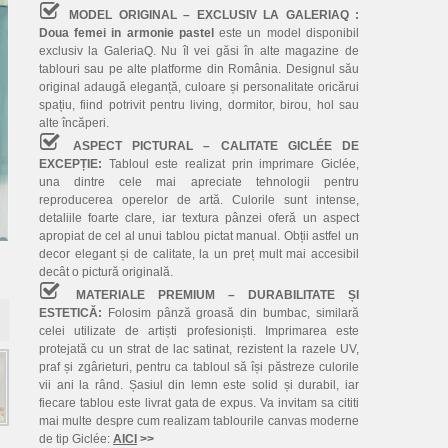
MODEL ORIGINAL – EXCLUSIV LA GALERIAQ :
Doua femei in armonie pastel
este un model disponibil
exclusiv la GaleriaQ. Nu îl vei găsi în alte magazine de
tablouri sau pe alte platforme din România. Designul său
original adaugă eleganță, culoare și personalitate oricărui
spațiu, fiind potrivit pentru living, dormitor, birou, hol sau
alte încăperi.
ASPECT PICTURAL – CALITATE GICLÉE DE
EXCEPȚIE:
Tabloul este realizat prin imprimare Giclée,
una dintre cele mai apreciate tehnologii pentru
reproducerea operelor de artă. Culorile sunt intense,
detaliile foarte clare, iar textura pânzei oferă un aspect
apropiat de cel al unui tablou pictat manual. Obții astfel un
decor elegant și de calitate, la un preț mult mai accesibil
decât o pictură originală.
MATERIALE PREMIUM – DURABILITATE ȘI
ESTETICĂ:
Folosim pânză groasă din bumbac, similară
celei utilizate de artiști profesioniști. Imprimarea este
protejată cu un strat de lac satinat, rezistent la razele UV,
praf și zgârieturi, pentru ca tabloul să își păstreze culorile
vii ani la rând. Șasiul din lemn este solid și durabil, iar
fiecare tablou este livrat gata de expus. Va invitam sa cititi
mai multe despre cum realizam tablourile canvas moderne
de tip Giclée:
AICI
>>