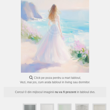
FLORI
PORTRETE
ABSTRACTE
MODERNE
DECORATIVE
Click pe poza pentru a mari tabloul,
Vezi, mai jos, cum arata tabloul in living sau dormitor.
Cercul © din mijlocul imaginii
nu va fi prezent
in tabloul dvs.