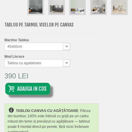
TABLOU PE TARMUL VISELOR PE CANVAS
Marime Tablou
45x60cm
Mod Livrare
Tablou cu agatatoare
390 LEI
ADAUGA IN COS
TABLOU CANVAS CU AGĂȚĂTOARE
: Pânza
din bumbac 100% este întinsă cu grijă pe un cadru
robust din lemn și prevăzut cu agățătoare — tabloul
poate fi montat direct pe perete, fără nicio înrămare
suplimentară.