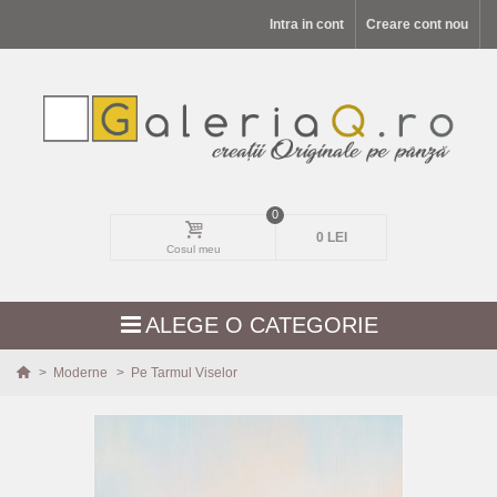
Intra in cont
Creare cont nou
0
0 LEI
Cosul meu
ALEGE O CATEGORIE
>
Moderne
>
Pe Tarmul Viselor
MODELE NOI
PEISAJE