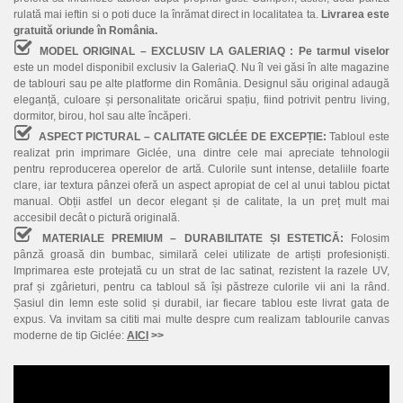
rulată mai ieftin si o poti duce la înrămat direct in localitatea ta.
Livrarea este
gratuită oriunde în România.
MODEL ORIGINAL – EXCLUSIV LA GALERIAQ :
Pe tarmul viselor
este un model disponibil exclusiv la GaleriaQ. Nu îl vei găsi în alte magazine
de tablouri sau pe alte platforme din România. Designul său original adaugă
eleganță, culoare și personalitate oricărui spațiu, fiind potrivit pentru living,
dormitor, birou, hol sau alte încăperi.
ASPECT PICTURAL – CALITATE GICLÉE DE EXCEPȚIE:
Tabloul este
realizat prin imprimare Giclée, una dintre cele mai apreciate tehnologii
pentru reproducerea operelor de artă. Culorile sunt intense, detaliile foarte
clare, iar textura pânzei oferă un aspect apropiat de cel al unui tablou pictat
manual. Obții astfel un decor elegant și de calitate, la un preț mult mai
accesibil decât o pictură originală.
MATERIALE PREMIUM – DURABILITATE ȘI ESTETICĂ:
Folosim
pânză groasă din bumbac, similară celei utilizate de artiști profesioniști.
Imprimarea este protejată cu un strat de lac satinat, rezistent la razele UV,
praf și zgârieturi, pentru ca tabloul să își păstreze culorile vii ani la rând.
Șasiul din lemn este solid și durabil, iar fiecare tablou este livrat gata de
expus. Va invitam sa cititi mai multe despre cum realizam tablourile canvas
moderne de tip Giclée:
AICI
>>