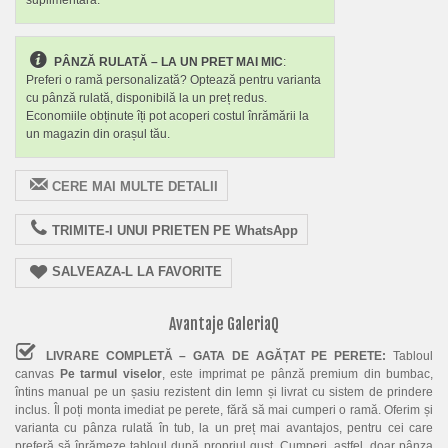
PÂNZĂ RULATĂ – LA UN PRET MAI MIC
:
Preferi o ramă personalizată? Optează pentru varianta
cu pânză rulată, disponibilă la un preț redus.
Economiile obținute îți pot acoperi costul înrămării la
un magazin din orașul tău.
CERE MAI MULTE DETALII
TRIMITE-I UNUI PRIETEN PE WhatsApp
SALVEAZA-L LA FAVORITE
Avantaje GaleriaQ
LIVRARE COMPLETĂ – GATA DE AGĂȚAT PE PERETE:
Tabloul
canvas
Pe tarmul viselor
, este imprimat pe pânză premium din bumbac,
întins manual pe un șasiu rezistent din lemn și livrat cu sistem de prindere
inclus. Îl poți monta imediat pe perete, fără să mai cumperi o ramă. Oferim și
varianta cu pânza rulată în tub, la un preț mai avantajos, pentru cei care
preferă să înrămeze tabloul după propriul gust. Cumperi, astfel, doar pânza