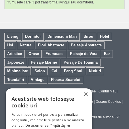
frumusete care iti pot transforma livingul sau dormitorul.
Living
Dormitor
Dimensiuni Mari
Birou
Hotel
Hol
Natura
Flori Abstracte
Peisaje Abstracte
Artistice
Orase
Frumoase
Peisaje de Vara
Bar
Japoneze
Peisaje Marine
Peisaje De Toamna
Minimaliste
Salon
Cai
Feng Shui
Nuduri
Trandafiri
Vintage
Floarea Soarelui
Contact
|
Despre galeriaq
|
Calitatea Tablourilor Giclee
|
Contul Meu
|
×
Tablouri la Comanda
Acest site web folosește
Politica de Livrare si Retur
|
Politica de Confidentialitate
|
Despre Cookies
|
cookie-uri
Termeni si Conditii de Utilizare
Folosim cookie-uri pentru a personaliza
Copyright © 2023-2026 - Textele şi imaginile sub dreptul de autor al SC
conținutul, reclamele și pentru a ne analiza
ArtInvest SRL
traficul. De asemenea, împărtășim