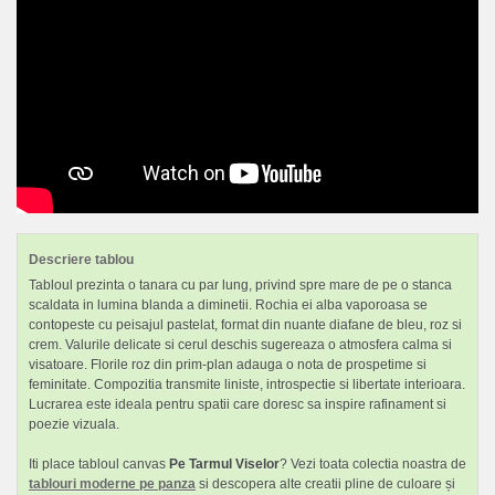
Descriere tablou
Tabloul prezinta o tanara cu par lung, privind spre mare de pe o stanca
scaldata in lumina blanda a diminetii. Rochia ei alba vaporoasa se
contopeste cu peisajul pastelat, format din nuante diafane de bleu, roz si
crem. Valurile delicate si cerul deschis sugereaza o atmosfera calma si
visatoare. Florile roz din prim-plan adauga o nota de prospetime si
feminitate. Compozitia transmite liniste, introspectie si libertate interioara.
Lucrarea este ideala pentru spatii care doresc sa inspire rafinament si
poezie vizuala.
Iti place tabloul canvas
Pe Tarmul Viselor
? Vezi toata colectia noastra de
tablouri moderne pe panza
si descopera alte creatii pline de culoare și