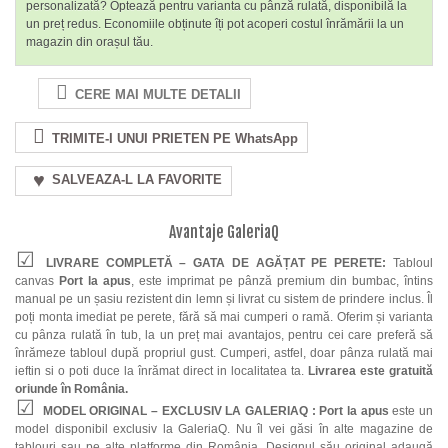
personalizată? Optează pentru varianta cu pânză rulată, disponibilă la
un preț redus. Economiile obținute îți pot acoperi costul înrămării la un
magazin din orașul tău.
CERE MAI MULTE DETALII
TRIMITE-I UNUI PRIETEN PE WhatsApp
SALVEAZA-L LA FAVORITE
Avantaje GaleriaQ
LIVRARE COMPLETĂ – GATA DE AGĂȚAT PE PERETE:
Tabloul
canvas
Port la apus
, este imprimat pe pânză premium din bumbac, întins
manual pe un șasiu rezistent din lemn și livrat cu sistem de prindere inclus. Îl
poți monta imediat pe perete, fără să mai cumperi o ramă. Oferim și varianta
cu pânza rulată în tub, la un preț mai avantajos, pentru cei care preferă să
înrămeze tabloul după propriul gust. Cumperi, astfel, doar pânza rulată mai
ieftin si o poti duce la înrămat direct in localitatea ta.
Livrarea este gratuită
oriunde în România.
MODEL ORIGINAL – EXCLUSIV LA GALERIAQ :
Port la apus
este un
model disponibil exclusiv la GaleriaQ. Nu îl vei găsi în alte magazine de
tablouri sau pe alte platforme din România. Designul său original adaugă