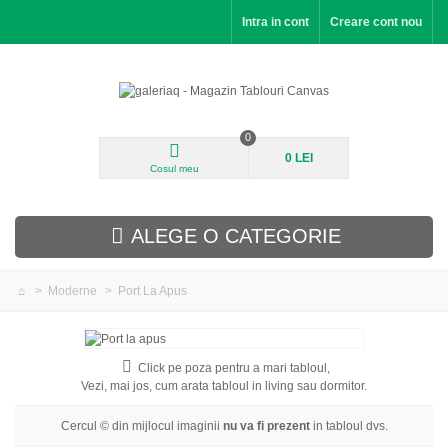
Intra in cont
Creare cont nou
0
0 LEI
Cosul meu
ALEGE O CATEGORIE
>
Moderne
>
Port La Apus
Modele noi
Peisaje
Click pe poza pentru a mari tabloul,
Vezi, mai jos, cum arata tabloul in living sau dormitor.
Flori
Cercul © din mijlocul imaginii
nu va fi prezent
in tabloul dvs.
Portrete