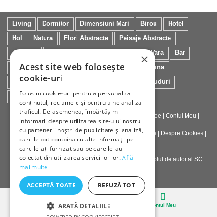
Living
Dormitor
Dimensiuni Mari
Birou
Hotel
Hol
Natura
Flori Abstracte
Peisaje Abstracte
Artistice
Orase
Frumoase
Peisaje de Vara
Bar
×
Acest site web folosește
Japoneze
Peisaje Marine
Peisaje De Toamna
cookie-uri
Minimaliste
Salon
Cai
Feng Shui
Nuduri
Folosim cookie-uri pentru a personaliza
Trandafiri
Vintage
Floarea Soarelui
conținutul, reclamele și pentru a ne analiza
traficul. De asemenea, împărtășim
Contact
|
Despre galeriaq
|
Calitatea Tablourilor Giclee
|
Contul Meu
|
informații despre utilizarea site-ului nostru
Tablouri la Comanda
cu partenerii noștri de publicitate și analiză,
Politica de Livrare si Retur
|
Politica de Confidentialitate
|
Despre Cookies
|
care le pot combina cu alte informații pe
Termeni si Conditii de Utilizare
care le-ați furnizat sau pe care le-au
colectat din utilizarea serviciilor lor.
Află
Copyright © 2023-2026 - Textele şi imaginile sub dreptul de autor al SC
mai multe
ArtInvest SRL
ACCEPTĂ TOATE
REFUZĂ TOT
Desktop
ARATĂ DETALIILE
Cosul
Contul Meu
POWERED BY COOKIESCRIPT