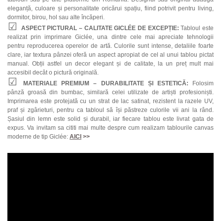
eleganță, culoare și personalitate oricărui spațiu, fiind potrivit pentru living,
dormitor, birou, hol sau alte încăperi.
ASPECT PICTURAL – CALITATE GICLÉE DE EXCEPȚIE:
Tabloul este
realizat prin imprimare Giclée, una dintre cele mai apreciate tehnologii
pentru reproducerea operelor de artă. Culorile sunt intense, detaliile foarte
clare, iar textura pânzei oferă un aspect apropiat de cel al unui tablou pictat
manual. Obții astfel un decor elegant și de calitate, la un preț mult mai
accesibil decât o pictură originală.
MATERIALE PREMIUM – DURABILITATE ȘI ESTETICĂ:
Folosim
pânză groasă din bumbac, similară celei utilizate de artiști profesioniști.
Imprimarea este protejată cu un strat de lac satinat, rezistent la razele UV,
praf și zgârieturi, pentru ca tabloul să își păstreze culorile vii ani la rând.
Șasiul din lemn este solid și durabil, iar fiecare tablou este livrat gata de
expus. Va invitam sa cititi mai multe despre cum realizam tablourile canvas
moderne de tip Giclée:
AICI
>>