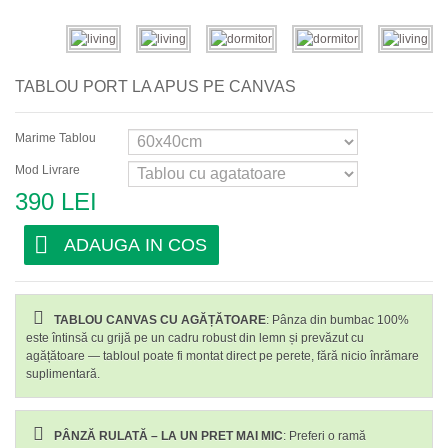
Abstracte
Moderne
TABLOU PORT LA APUS PE CANVAS
Decorative
Marime Tablou
Mod Livrare
390 LEI
ADAUGA IN COS
TABLOU CANVAS CU AGĂȚĂTOARE
: Pânza din bumbac 100%
este întinsă cu grijă pe un cadru robust din lemn și prevăzut cu
agățătoare — tabloul poate fi montat direct pe perete, fără nicio înrămare
suplimentară.
PÂNZĂ RULATĂ – LA UN PRET MAI MIC
: Preferi o ramă