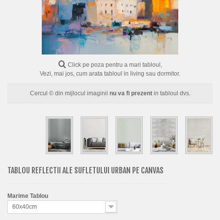
FLORI
PORTRETE
ABSTRACTE
MODERNE
Click pe poza pentru a mari tabloul,
Vezi, mai jos, cum arata tabloul in living sau dormitor.
DECORATIVE
Cercul © din mijlocul imaginii
nu va fi prezent
in tabloul dvs.
TABLOU REFLECTII ALE SUFLETULUI URBAN PE CANVAS
Marime Tablou
60x40cm