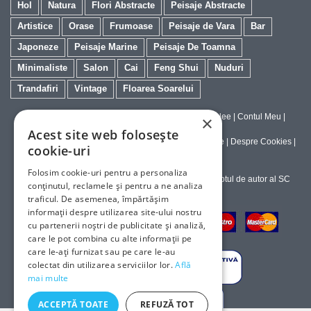
Hol
Natura
Flori Abstracte
Peisaje Abstracte
Artistice
Orase
Frumoase
Peisaje de Vara
Bar
Japoneze
Peisaje Marine
Peisaje De Toamna
Minimaliste
Salon
Cai
Feng Shui
Nuduri
Trandafiri
Vintage
Floarea Soarelui
Contact
|
Despre galeriaq
|
Calitatea Tablourilor Giclee
|
Contul Meu
|
×
Tablouri la Comanda
Acest site web folosește
Politica de Livrare si Retur
|
Politica de Confidentialitate
|
Despre Cookies
|
cookie-uri
Termeni si Conditii de Utilizare
Folosim cookie-uri pentru a personaliza
Copyright © 2023-2026 - Textele şi imaginile sub dreptul de autor al SC
conținutul, reclamele și pentru a ne analiza
ArtInvest SRL
traficul. De asemenea, împărtășim
informații despre utilizarea site-ului nostru
cu partenerii noștri de publicitate și analiză,
care le pot combina cu alte informații pe
care le-ați furnizat sau pe care le-au
colectat din utilizarea serviciilor lor.
Află
mai multe
ACCEPTĂ TOATE
REFUZĂ TOT