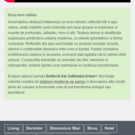
Descriere tablou
Acest tablou abstract infatiseaza un oras vibrant, reflectat intr-o apa
calma, unde cladirile sunt conturate prin tuse groase si expresive in
nuante de portocaliu, albastru, mov si alb. Textura densa si stratificata
sugereaza arhitectura urbana moderna, cu siluete geometrice si forme
compacte. Reflexiile din apa sunt tratate cu aceeasi energie vizuala,
oferind o continuitate dinamica intre oras si fundal. Paleta cromatica
echilibreaza caldura si racoarea, evocand atat agitatia cat si calmul vietii
urbane. Compozitia transmite un amestec de ritm, memorie si
introspectie, redand spiritul unei metropole in continua transformare.
Iti place tabloul canvas
Reflectii Ale Sufletului Urban
? Vezi toata
colectia noastra de
tablouri moderne pe panza
si descopera alte creatii
pline de culoare și frumusete care iti pot transforma livingul sau
dormitorul.
Living
Dormitor
Dimensiuni Mari
Birou
Hotel