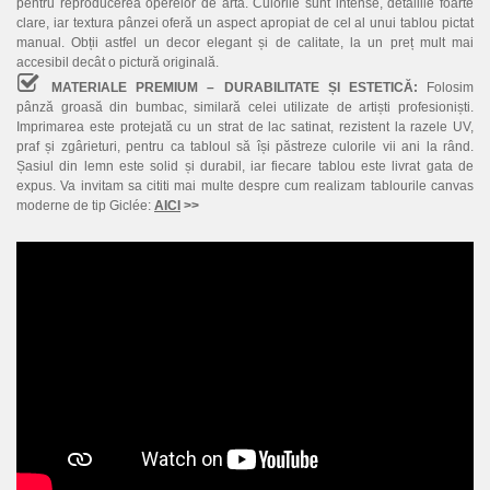
pentru reproducerea operelor de artă. Culorile sunt intense, detaliile foarte
clare, iar textura pânzei oferă un aspect apropiat de cel al unui tablou pictat
manual. Obții astfel un decor elegant și de calitate, la un preț mult mai
accesibil decât o pictură originală.
MATERIALE PREMIUM – DURABILITATE ȘI ESTETICĂ:
Folosim
pânză groasă din bumbac, similară celei utilizate de artiști profesioniști.
Imprimarea este protejată cu un strat de lac satinat, rezistent la razele UV,
praf și zgârieturi, pentru ca tabloul să își păstreze culorile vii ani la rând.
Șasiul din lemn este solid și durabil, iar fiecare tablou este livrat gata de
expus. Va invitam sa cititi mai multe despre cum realizam tablourile canvas
moderne de tip Giclée:
AICI
>>