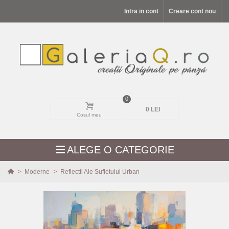
Intra in cont
Creare cont nou
0
0 LEI
Cosul meu
ALEGE O CATEGORIE
>
Moderne
>
Reflectii Ale Sufletului Urban
MODELE NOI
PEISAJE