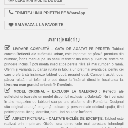
CERE MAI MULTE DETALII
TRIMITE-I UNUI PRIETEN PE WhatsApp
SALVEAZA-L LA FAVORITE
Avantaje GaleriaQ
LIVRARE COMPLETĂ – GATA DE AGĂȚAT PE PERETE:
Tabloul
canvas
Reflectii ale sufletului urban
, este imprimat pe pânză premium din
bumbac, întins manual pe un șasiu rezistent din lemn și livrat cu sistem de
prindere inclus. Îl poți monta imediat pe perete, fără să mai cumperi o ramă.
Oferim și varianta cu pânza rulată în tub, la un preț mai avantajos, pentru cei
care preferă să înrămeze tabloul după propriul gust. Cumperi, astfel, doar
pânza rulată mai ieftin si o poti duce la înrămat direct in localitatea ta.
Livrarea este gratuită oriunde în România.
MODEL ORIGINAL – EXCLUSIV LA GALERIAQ :
Reflectii ale
sufletului urban
este un model disponibil exclusiv la GaleriaQ. Nu îl vei găsi
în alte magazine de tablouri sau pe alte platforme din România. Designul
său original adaugă eleganță, culoare și personalitate oricărui spațiu, fiind
potrivit pentru living, dormitor, birou, hol sau alte încăperi.
ASPECT PICTURAL – CALITATE GICLÉE DE EXCEPȚIE:
Tabloul este
realizat prin imprimare Giclée, una dintre cele mai apreciate tehnologii