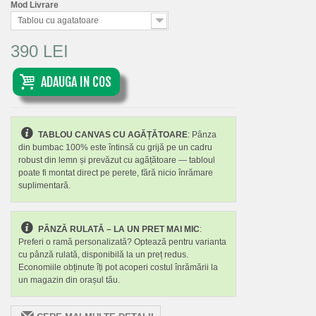
Mod Livrare
Tablou cu agatatoare
390 LEI
ADAUGA IN COS
TABLOU CANVAS CU AGĂȚĂTOARE
: Pânza
din bumbac 100% este întinsă cu grijă pe un cadru
robust din lemn și prevăzut cu agățătoare — tabloul
poate fi montat direct pe perete, fără nicio înrămare
suplimentară.
PÂNZĂ RULATĂ – LA UN PRET MAI MIC
:
Preferi o ramă personalizată? Optează pentru varianta
cu pânză rulată, disponibilă la un preț redus.
Economiile obținute îți pot acoperi costul înrămării la
un magazin din orașul tău.