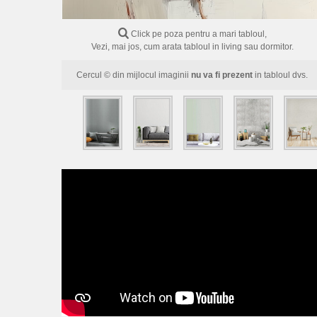
Click pe poza pentru a mari tabloul,
Vezi, mai jos, cum arata tabloul in living sau dormitor.
Cercul © din mijlocul imaginii
nu va fi prezent
in tabloul dvs.