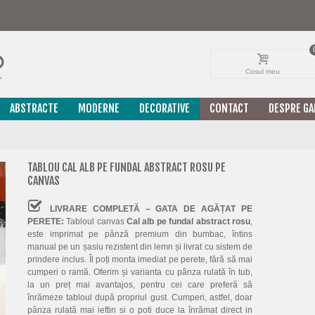
Cosul meu
ABSTRACTE
MODERNE
DECORATIVE
CONTACT
DESPRE GA
TABLOU CAL ALB PE FUNDAL ABSTRACT ROSU PE
CANVAS
LIVRARE COMPLETĂ – GATA DE AGĂȚAT PE
PERETE:
Tabloul canvas
Cal alb pe fundal abstract rosu
,
este imprimat pe pânză premium din bumbac, întins
manual pe un șasiu rezistent din lemn și livrat cu sistem de
prindere inclus. Îl poți monta imediat pe perete, fără să mai
cumperi o ramă. Oferim și varianta cu pânza rulată în tub,
la un preț mai avantajos, pentru cei care preferă să
înrămeze tabloul după propriul gust. Cumperi, astfel, doar
pânza rulată mai ieftin si o poti duce la înrămat direct in