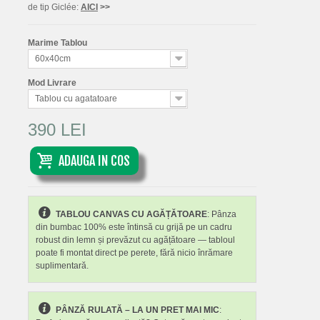
de tip Giclée:
AICI
>>
Marime Tablou
60x40cm
Mod Livrare
Tablou cu agatatoare
390 LEI
ADAUGA IN COS
TABLOU CANVAS CU AGĂȚĂTOARE
: Pânza
din bumbac 100% este întinsă cu grijă pe un cadru
robust din lemn și prevăzut cu agățătoare — tabloul
poate fi montat direct pe perete, fără nicio înrămare
suplimentară.
PÂNZĂ RULATĂ – LA UN PRET MAI MIC
: