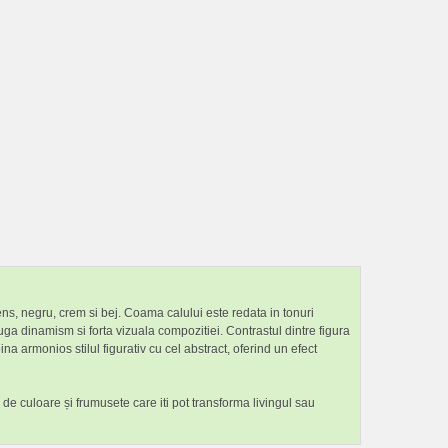
tens, negru, crem si bej. Coama calului este redata in tonuri
ga dinamism si forta vizuala compozitiei. Contrastul dintre figura
a armonios stilul figurativ cu cel abstract, oferind un efect
e de culoare și frumusete care iti pot transforma livingul sau