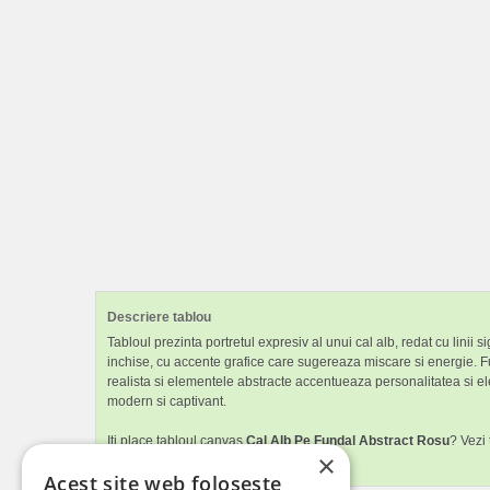
Descriere tablou
Tabloul prezinta portretul expresiv al unui cal alb, redat cu linii
inchise, cu accente grafice care sugereaza miscare si energie. Fu
realista si elementele abstracte accentueaza personalitatea si eleg
modern si captivant.
Iti place tabloul canvas
Cal Alb Pe Fundal Abstract Rosu
? Vezi
×
dormitorul.
Acest site web folosește