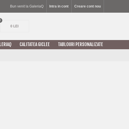
Bun venit la GaleriaQ
Intra in cont
Creare cont nou
0
0 LEI
LERIAQ
CALITATEA GICLEE
TABLOURI PERSONALIZATE