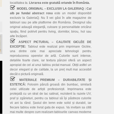
localitatea ta.
Livrarea este gratuită oriunde în România.
MODEL ORIGINAL – EXCLUSIV LA GALERIAQ :
Cal
alb pe fundal abstract rosu
este un model disponibil
exclusiv la GaleriaQ. Nu îl vei găsi în alte magazine de
tablouri sau pe alte platforme din România. Designul său
original adaugă eleganță, culoare și personalitate oricărui
spațiu, fiind potrivit pentru living, dormitor, birou, hol sau
alte încăperi.
ASPECT PICTURAL – CALITATE GICLÉE DE
EXCEPȚIE:
Tabloul este realizat prin imprimare Giclée,
una dintre cele mai apreciate tehnologii pentru
reproducerea operelor de artă. Culorile sunt intense,
detaliile foarte clare, iar textura pânzei oferă un aspect
apropiat de cel al unui tablou pictat manual. Obții astfel un
decor elegant și de calitate, la un preț mult mai accesibil
decât o pictură originală.
MATERIALE PREMIUM – DURABILITATE ȘI
ESTETICĂ:
Folosim pânză groasă din bumbac, similară
celei utilizate de artiști profesioniști. Imprimarea este
protejată cu un strat de lac satinat, rezistent la razele UV,
praf și zgârieturi, pentru ca tabloul să își păstreze culorile
vii ani la rând. Șasiul din lemn este solid și durabil, iar
fiecare tablou este livrat gata de expus. Va invitam sa cititi
mai multe despre cum realizam tablourile canvas moderne