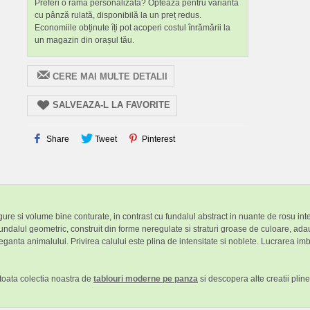
Preferi o ramă personalizată? Optează pentru varianta
cu pânză rulată, disponibilă la un preț redus.
Economiile obținute îți pot acoperi costul înrămării la
un magazin din orașul tău.
CERE MAI MULTE DETALII
SALVEAZA-L LA FAVORITE
Share
Tweet
Pinterest
 sigure si volume bine conturate, in contrast cu fundalul abstract in nuante de rosu in
ndalul geometric, construit din forme neregulate si straturi groase de culoare, adau
anta animalului. Privirea calului este plina de intensitate si noblete. Lucrarea imbin
 toata colectia noastra de
tablouri moderne pe panza
si descopera alte creatii plin