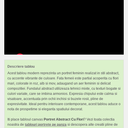
Descriere tablou
Acest tablou modern reprezinta un portret feminin realizat in stil abstract,
cu accente vibrante de culoare. Fata femeii este partial acoperita cu flori
mari, colorate in roz, alb si mov, adaugand un aer feminin si delicat
compozitiei. Fundalul abstract utilizeaza tehnici mixte, cu texturi bogate si
culori variate, care se imbina armonios. Expresia chipului este calma si
visatoare, accentuata prin ochii inchisi si buzele rosii, pline de
expresivitate. Ideal pentru interioare contemporane, acest tablou aduce o
nota de prospetime si eleganta spatiului decorat.
Iti place tabloul canvas
Portret Abstract Cu Flori
? Vezi toata colectia
noastra de
tablouri portrete pe panza
si descopera alte creatii pline de