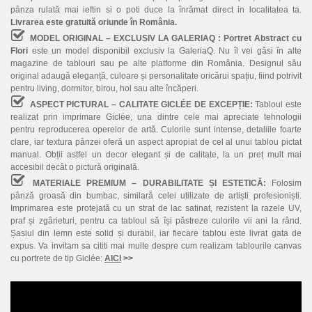
pânza rulată mai ieftin si o poti duce la înrămat direct in localitatea ta.
Livrarea este gratuită oriunde în România.
MODEL ORIGINAL – EXCLUSIV LA GALERIAQ :
Portret Abstract cu
Flori
este un model disponibil exclusiv la GaleriaQ. Nu îl vei găsi în alte
magazine de tablouri sau pe alte platforme din România. Designul său
original adaugă eleganță, culoare și personalitate oricărui spațiu, fiind potrivit
pentru living, dormitor, birou, hol sau alte încăperi.
ASPECT PICTURAL – CALITATE GICLÉE DE EXCEPȚIE:
Tabloul este
realizat prin imprimare Giclée, una dintre cele mai apreciate tehnologii
pentru reproducerea operelor de artă. Culorile sunt intense, detaliile foarte
clare, iar textura pânzei oferă un aspect apropiat de cel al unui tablou pictat
manual. Obții astfel un decor elegant și de calitate, la un preț mult mai
accesibil decât o pictură originală.
MATERIALE PREMIUM – DURABILITATE ȘI ESTETICĂ:
Folosim
pânză groasă din bumbac, similară celei utilizate de artiști profesioniști.
Imprimarea este protejată cu un strat de lac satinat, rezistent la razele UV,
praf și zgârieturi, pentru ca tabloul să își păstreze culorile vii ani la rând.
Șasiul din lemn este solid și durabil, iar fiecare tablou este livrat gata de
expus. Va invitam sa cititi mai multe despre cum realizam tablourile canvas
cu portrete de tip Giclée:
AICI
>>