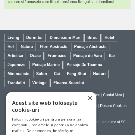
culoare și frumusete care iti pot transforma livingul sau dormitorul.
Living
Dormitor
Dimensiuni Mari
Birou
Hotel
Hol
Natura
Flori Abstracte
Peisaje Abstracte
Artistice
Orase
Frumoase
Peisaje de Vara
Bar
Japoneze
Peisaje Marine
Peisaje De Toamna
Minimaliste
Salon
Cai
Feng Shui
Nuduri
Trandafiri
Vintage
Floarea Soarelui
Contact
|
Despre galeriaq
|
Calitatea Tablourilor Giclee
|
Contul Meu
|
×
Tablouri la Comanda
Acest site web folosește
Politica de Livrare si Retur
|
Politica de Confidentialitate
|
Despre Cookies
|
cookie-uri
Termeni si Conditii de Utilizare
Folosim cookie-uri pentru a personaliza
Copyright © 2023-2026 - Textele şi imaginile sub dreptul de autor al SC
conținutul, reclamele și pentru a ne analiza
ArtInvest SRL
traficul. De asemenea, împărtășim