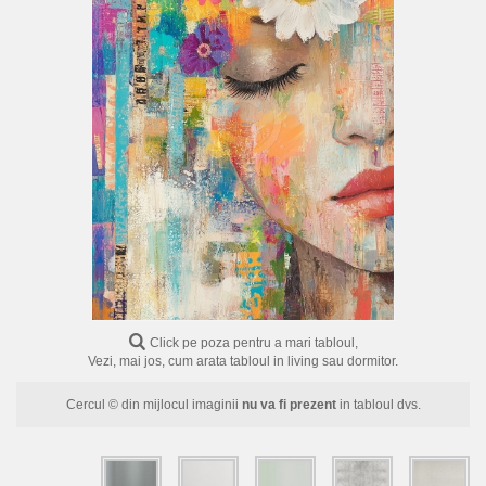
FLORI
PORTRETE
ABSTRACTE
MODERNE
DECORATIVE
Click pe poza pentru a mari tabloul,
Vezi, mai jos, cum arata tabloul in living sau dormitor.
Cercul © din mijlocul imaginii
nu va fi prezent
in tabloul dvs.