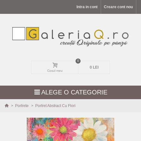
Intra in cont
Creare cont nou
0
0 LEI
Cosul meu
ALEGE O CATEGORIE
>
Portrete
>
Portret Abstract Cu Flori
MODELE NOI
PEISAJE