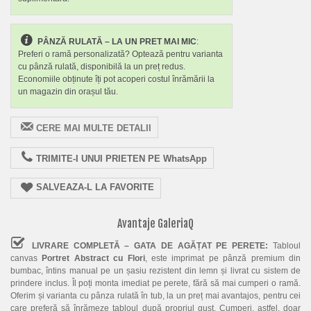
PÂNZĂ RULATĂ – LA UN PRET MAI MIC
:
Preferi o ramă personalizată? Optează pentru varianta
cu pânză rulată, disponibilă la un preț redus.
Economiile obținute îți pot acoperi costul înrămării la
un magazin din orașul tău.
CERE MAI MULTE DETALII
TRIMITE-I UNUI PRIETEN PE WhatsApp
SALVEAZA-L LA FAVORITE
Avantaje GaleriaQ
LIVRARE COMPLETĂ – GATA DE AGĂȚAT PE PERETE:
Tabloul
canvas
Portret Abstract cu Flori
, este imprimat pe pânză premium din
bumbac, întins manual pe un șasiu rezistent din lemn și livrat cu sistem de
prindere inclus. Îl poți monta imediat pe perete, fără să mai cumperi o ramă.
Oferim și varianta cu pânza rulată în tub, la un preț mai avantajos, pentru cei
care preferă să înrămeze tabloul după propriul gust. Cumperi, astfel, doar