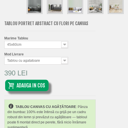
TABLOU PORTRET ABSTRACT CU FLORI PE CANVAS
Marime Tablou
45x60cm
Mod Livrare
Tablou cu agatatoare
390 LEI
ADAUGA IN COS
TABLOU CANVAS CU AGĂȚĂTOARE
: Pânza
din bumbac 100% este întinsă cu grijă pe un cadru
robust din lemn și prevăzut cu agățătoare — tabloul
poate fi montat direct pe perete, fără nicio înrămare
suplimentară.