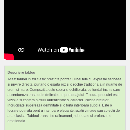
Descriere tablou
Acest tablou in stil clasic prezinta portretul unei fete cu expresie serioasa
si privire directa, purtand o esarfa roz si o rochie traditionala in nuante de
crem si maro. Compozitia este sobra si echilibrata, cu fundal inchis care
accentueaza trasaturile delicate ale personajului. Textura pensulei este
vizibila si confera picturii autenticitate si caracter. Pozitia bratelor
incrucisate sugereaza demnitate si o forta interioara subtila. Este o
lucrare potrivita pentru interioare elegante, spatii vintage sau colectii de
arta clasica. Tabloul transmite rafinament, sobrietate si profunzime
emotionala.