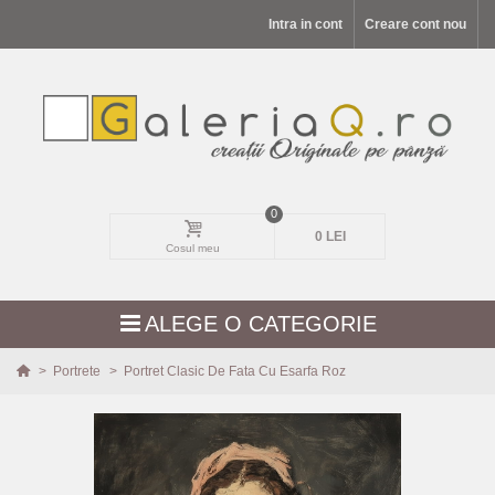
Intra in cont
Creare cont nou
0
0 LEI
Cosul meu
ALEGE O CATEGORIE
>
Portrete
>
Portret Clasic De Fata Cu Esarfa Roz
MODELE NOI
PEISAJE