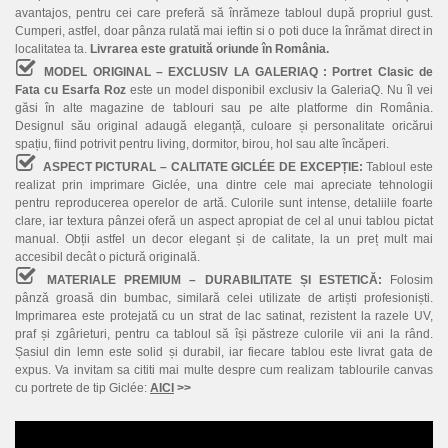
avantajos, pentru cei care preferă să înrămeze tabloul după propriul gust.
Cumperi, astfel, doar pânza rulată mai ieftin si o poti duce la înrămat direct in
localitatea ta.
Livrarea este gratuită oriunde în România.
MODEL ORIGINAL – EXCLUSIV LA GALERIAQ :
Portret Clasic de
Fata cu Esarfa Roz
este un model disponibil exclusiv la GaleriaQ. Nu îl vei
găsi în alte magazine de tablouri sau pe alte platforme din România.
Designul său original adaugă eleganță, culoare și personalitate oricărui
spațiu, fiind potrivit pentru living, dormitor, birou, hol sau alte încăperi.
ASPECT PICTURAL – CALITATE GICLÉE DE EXCEPȚIE:
Tabloul este
realizat prin imprimare Giclée, una dintre cele mai apreciate tehnologii
pentru reproducerea operelor de artă. Culorile sunt intense, detaliile foarte
clare, iar textura pânzei oferă un aspect apropiat de cel al unui tablou pictat
manual. Obții astfel un decor elegant și de calitate, la un preț mult mai
accesibil decât o pictură originală.
MATERIALE PREMIUM – DURABILITATE ȘI ESTETICĂ:
Folosim
pânză groasă din bumbac, similară celei utilizate de artiști profesioniști.
Imprimarea este protejată cu un strat de lac satinat, rezistent la razele UV,
praf și zgârieturi, pentru ca tabloul să își păstreze culorile vii ani la rând.
Șasiul din lemn este solid și durabil, iar fiecare tablou este livrat gata de
expus. Va invitam sa cititi mai multe despre cum realizam tablourile canvas
cu portrete de tip Giclée:
AICI
>>