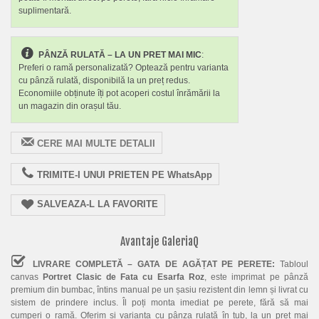
suplimentară.
PÂNZĂ RULATĂ – LA UN PRET MAI MIC
:
Preferi o ramă personalizată? Optează pentru varianta
cu pânză rulată, disponibilă la un preț redus.
Economiile obținute îți pot acoperi costul înrămării la
un magazin din orașul tău.
CERE MAI MULTE DETALII
TRIMITE-I UNUI PRIETEN PE WhatsApp
SALVEAZA-L LA FAVORITE
Avantaje GaleriaQ
LIVRARE COMPLETĂ – GATA DE AGĂȚAT PE PERETE:
Tabloul
canvas
Portret Clasic de Fata cu Esarfa Roz
, este imprimat pe pânză
premium din bumbac, întins manual pe un șasiu rezistent din lemn și livrat cu
sistem de prindere inclus. Îl poți monta imediat pe perete, fără să mai
cumperi o ramă. Oferim și varianta cu pânza rulată în tub, la un preț mai