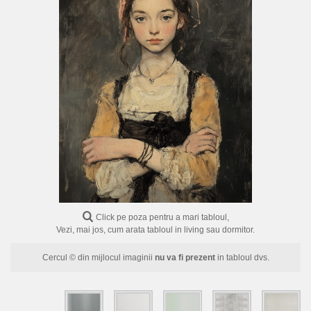
FLORI
PORTRETE
ABSTRACTE
MODERNE
DECORATIVE
Click pe poza pentru a mari tabloul,
Vezi, mai jos, cum arata tabloul in living sau dormitor.
Cercul © din mijlocul imaginii
nu va fi prezent
in tabloul dvs.