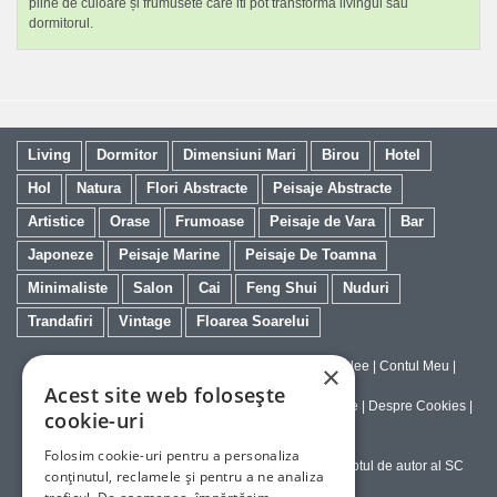
pline de culoare și frumusete care iti pot transforma livingul sau
dormitorul.
Living
Dormitor
Dimensiuni Mari
Birou
Hotel
Hol
Natura
Flori Abstracte
Peisaje Abstracte
Artistice
Orase
Frumoase
Peisaje de Vara
Bar
Japoneze
Peisaje Marine
Peisaje De Toamna
Minimaliste
Salon
Cai
Feng Shui
Nuduri
Trandafiri
Vintage
Floarea Soarelui
Contact
|
Despre galeriaq
|
Calitatea Tablourilor Giclee
|
Contul Meu
|
×
Tablouri la Comanda
Acest site web folosește
Politica de Livrare si Retur
|
Politica de Confidentialitate
|
Despre Cookies
|
cookie-uri
Termeni si Conditii de Utilizare
Folosim cookie-uri pentru a personaliza
Copyright © 2023-2026 - Textele şi imaginile sub dreptul de autor al SC
conținutul, reclamele și pentru a ne analiza
ArtInvest SRL