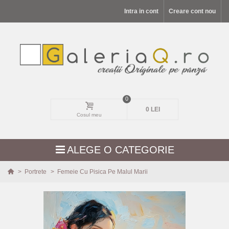
Intra in cont
Creare cont nou
0
0 LEI
Cosul meu
ALEGE O CATEGORIE
>
Portrete
>
Femeie Cu Pisica Pe Malul Marii
MODELE NOI
PEISAJE