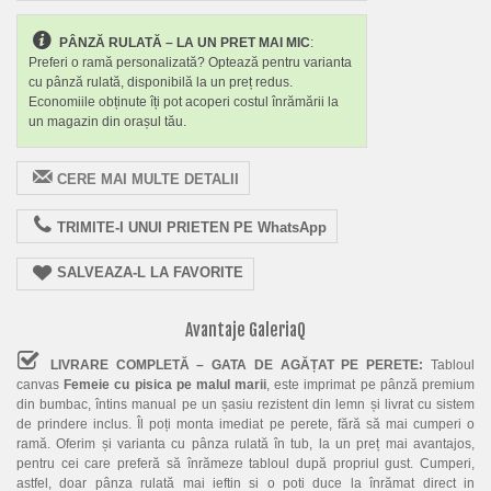
PÂNZĂ RULATĂ – LA UN PRET MAI MIC
:
Preferi o ramă personalizată? Optează pentru varianta
cu pânză rulată, disponibilă la un preț redus.
Economiile obținute îți pot acoperi costul înrămării la
un magazin din orașul tău.
CERE MAI MULTE DETALII
TRIMITE-I UNUI PRIETEN PE WhatsApp
SALVEAZA-L LA FAVORITE
Avantaje GaleriaQ
LIVRARE COMPLETĂ – GATA DE AGĂȚAT PE PERETE:
Tabloul
canvas
Femeie cu pisica pe malul marii
, este imprimat pe pânză premium
din bumbac, întins manual pe un șasiu rezistent din lemn și livrat cu sistem
de prindere inclus. Îl poți monta imediat pe perete, fără să mai cumperi o
ramă. Oferim și varianta cu pânza rulată în tub, la un preț mai avantajos,
pentru cei care preferă să înrămeze tabloul după propriul gust. Cumperi,
astfel, doar pânza rulată mai ieftin si o poti duce la înrămat direct in