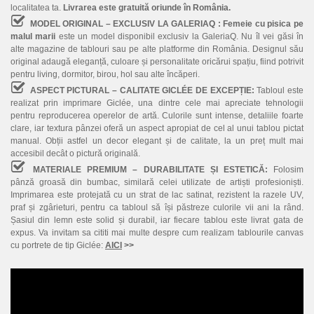
localitatea ta.
Livrarea este gratuită oriunde în România.
MODEL ORIGINAL – EXCLUSIV LA GALERIAQ :
Femeie cu pisica pe
malul marii
este un model disponibil exclusiv la GaleriaQ. Nu îl vei găsi în
alte magazine de tablouri sau pe alte platforme din România. Designul său
original adaugă eleganță, culoare și personalitate oricărui spațiu, fiind potrivit
pentru living, dormitor, birou, hol sau alte încăperi.
ASPECT PICTURAL – CALITATE GICLÉE DE EXCEPȚIE:
Tabloul este
realizat prin imprimare Giclée, una dintre cele mai apreciate tehnologii
pentru reproducerea operelor de artă. Culorile sunt intense, detaliile foarte
clare, iar textura pânzei oferă un aspect apropiat de cel al unui tablou pictat
manual. Obții astfel un decor elegant și de calitate, la un preț mult mai
accesibil decât o pictură originală.
MATERIALE PREMIUM – DURABILITATE ȘI ESTETICĂ:
Folosim
pânză groasă din bumbac, similară celei utilizate de artiști profesioniști.
Imprimarea este protejată cu un strat de lac satinat, rezistent la razele UV,
praf și zgârieturi, pentru ca tabloul să își păstreze culorile vii ani la rând.
Șasiul din lemn este solid și durabil, iar fiecare tablou este livrat gata de
expus. Va invitam sa cititi mai multe despre cum realizam tablourile canvas
cu portrete de tip Giclée:
AICI
>>