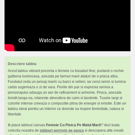
Descriere tablou
Acest tablou vibrant prezinta o femeie cu trasaturi fine, purtand o rochie
galbena luminoasa, asezata pe tarmul marii alaturi de o pisica alba.
Fundalul reda un peisaj marin cu barci si velieri, iar cerul senin si lumina
calda sugereaza o zi de vara. Florile din par si expresia senina a
personajului adauga un aer de rafinament si armonie. Pisica, asezata
linistit langa ea, intareste atmosfera de calm si tandrete. Tusele largi si
culorile intense creeaza o compozitie plina de energie si emotie. Este un
tablou ideal pentru un interior ce doreste sa inspire feminitate, natura si
libertate.
Iti place tabloul canvas
Femeie Cu Pisica Pe Malul Marii
? Vezi toata
colectia noastra de
tablouri portrete pe panza
si descopera alte creatii