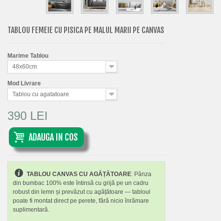
TABLOU FEMEIE CU PISICA PE MALUL MARII PE CANVAS
Marime Tablou
48x60cm
Mod Livrare
Tablou cu agatatoare
390 LEI
ADAUGA IN COS
TABLOU CANVAS CU AGĂȚĂTOARE
: Pânza
din bumbac 100% este întinsă cu grijă pe un cadru
robust din lemn și prevăzut cu agățătoare — tabloul
poate fi montat direct pe perete, fără nicio înrămare
suplimentară.