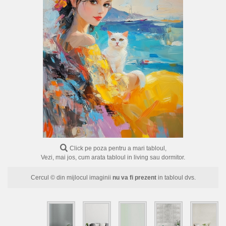
FLORI
PORTRETE
ABSTRACTE
MODERNE
DECORATIVE
Click pe poza pentru a mari tabloul,
Vezi, mai jos, cum arata tabloul in living sau dormitor.
Cercul © din mijlocul imaginii
nu va fi prezent
in tabloul dvs.