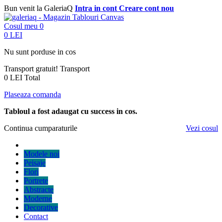
Bun venit la GaleriaQ
Intra in cont
Creare cont nou
Cosul meu
0
0 LEI
Nu sunt porduse in cos
Transport gratuit!
Transport
0 LEI
Total
Plaseaza comanda
Tabloul a fost adaugat cu success in cos.
Continua cumparaturile
Vezi cosul
Modele noi
Peisaje
Flori
Portrete
Abstracte
Moderne
Decorative
Contact