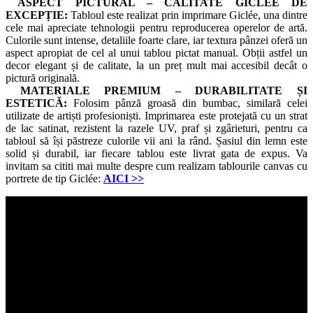
ASPECT PICTURAL – CALITATE GICLÉE DE
EXCEPȚIE:
Tabloul este realizat prin imprimare Giclée, una dintre
cele mai apreciate tehnologii pentru reproducerea operelor de artă.
Culorile sunt intense, detaliile foarte clare, iar textura pânzei oferă un
aspect apropiat de cel al unui tablou pictat manual. Obții astfel un
decor elegant și de calitate, la un preț mult mai accesibil decât o
pictură originală.
MATERIALE PREMIUM – DURABILITATE ȘI
ESTETICĂ:
Folosim pânză groasă din bumbac, similară celei
utilizate de artiști profesioniști. Imprimarea este protejată cu un strat
de lac satinat, rezistent la razele UV, praf și zgârieturi, pentru ca
tabloul să își păstreze culorile vii ani la rând. Șasiul din lemn este
solid și durabil, iar fiecare tablou este livrat gata de expus. Va
invitam sa cititi mai multe despre cum realizam tablourile canvas cu
portrete de tip Giclée:
AICI
>>