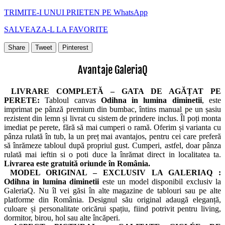
TRIMITE-I UNUI PRIETEN PE WhatsApp
SALVEAZA-L LA FAVORITE
Share
Tweet
Pinterest
Avantaje GaleriaQ
LIVRARE COMPLETĂ – GATA DE AGĂȚAT PE
PERETE:
Tabloul canvas
Odihna in lumina diminetii
, este
imprimat pe pânză premium din bumbac, întins manual pe un șasiu
rezistent din lemn și livrat cu sistem de prindere inclus. Îl poți monta
imediat pe perete, fără să mai cumperi o ramă. Oferim și varianta cu
pânza rulată în tub, la un preț mai avantajos, pentru cei care preferă
să înrămeze tabloul după propriul gust. Cumperi, astfel, doar pânza
rulată mai ieftin si o poti duce la înrămat direct in localitatea ta.
Livrarea este gratuită oriunde în România.
MODEL ORIGINAL – EXCLUSIV LA GALERIAQ :
Odihna in lumina diminetii
este un model disponibil exclusiv la
GaleriaQ. Nu îl vei găsi în alte magazine de tablouri sau pe alte
platforme din România. Designul său original adaugă eleganță,
culoare și personalitate oricărui spațiu, fiind potrivit pentru living,
dormitor, birou, hol sau alte încăperi.