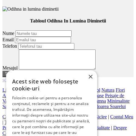
Tabloul Odihna In Lumina Diminetii
Nume
Email
Telefon
Mesajul
sau
anuleaza
×
scroll
Acest site web folosește
cookie-uri
Living
Dormitor
Dimensiuni Mari
Birou
Hotel
Hol
Natura
Flori
Abstracte
Peisaje Abstracte
Artistice
Orase
Frumoase
Peisaje de
Folosim cookie-uri pentru a personaliza
Vara
Bar
Japoneze
Peisaje Marine
Peisaje De Toamna
Minimaliste
conținutul, reclamele și pentru a ne analiza
Salon
Cai
Feng Shui
Nuduri
Trandafiri
Vintage
Floarea Soarelui
traficul. De asemenea, împărtășim
informații despre utilizarea site-ului nostru
Contact
|
Despre galeriaq
|
Calitatea Tablourilor Giclee
|
Contul Meu
cu partenerii noștri de publicitate și analiză,
|
Tablouri la Comanda
care le pot combina cu alte informații pe
Politica de Livrare si Retur
|
Politica de Confidentialitate
|
Despre
care le-ați furnizat sau pe care le-au
Cookies
|
Termeni si Conditii de Utilizare