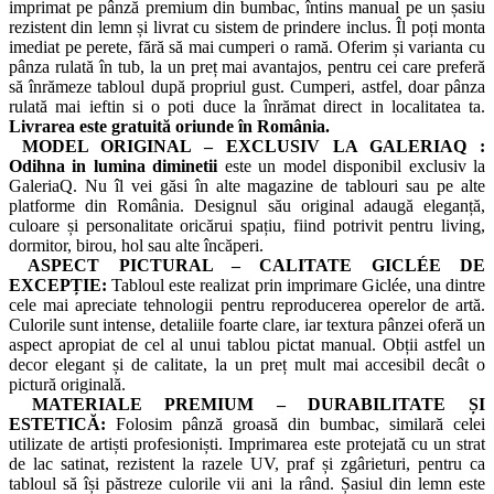
imprimat pe pânză premium din bumbac, întins manual pe un șasiu
rezistent din lemn și livrat cu sistem de prindere inclus. Îl poți monta
imediat pe perete, fără să mai cumperi o ramă. Oferim și varianta cu
pânza rulată în tub, la un preț mai avantajos, pentru cei care preferă
să înrămeze tabloul după propriul gust. Cumperi, astfel, doar pânza
rulată mai ieftin si o poti duce la înrămat direct in localitatea ta.
Livrarea este gratuită oriunde în România.
MODEL ORIGINAL – EXCLUSIV LA GALERIAQ :
Odihna in lumina diminetii
este un model disponibil exclusiv la
GaleriaQ. Nu îl vei găsi în alte magazine de tablouri sau pe alte
platforme din România. Designul său original adaugă eleganță,
culoare și personalitate oricărui spațiu, fiind potrivit pentru living,
dormitor, birou, hol sau alte încăperi.
ASPECT PICTURAL – CALITATE GICLÉE DE
EXCEPȚIE:
Tabloul este realizat prin imprimare Giclée, una dintre
cele mai apreciate tehnologii pentru reproducerea operelor de artă.
Culorile sunt intense, detaliile foarte clare, iar textura pânzei oferă un
aspect apropiat de cel al unui tablou pictat manual. Obții astfel un
decor elegant și de calitate, la un preț mult mai accesibil decât o
pictură originală.
MATERIALE PREMIUM – DURABILITATE ȘI
ESTETICĂ:
Folosim pânză groasă din bumbac, similară celei
utilizate de artiști profesioniști. Imprimarea este protejată cu un strat
de lac satinat, rezistent la razele UV, praf și zgârieturi, pentru ca
tabloul să își păstreze culorile vii ani la rând. Șasiul din lemn este