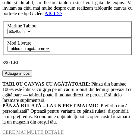
solid și durabil, iar fiecare tablou este livrat gata de expus. Va
invitam sa cititi mai multe despre cum realizam tablourile canvas cu
portrete de tip Giclée:
AICI
>>
Marime Tablou
Mod Livrare
390 LEI
Adauga in cos
TABLOU CANVAS CU AGĂȚĂTOARE
: Pânza din bumbac
100% este întinsă cu grijă pe un cadru robust din lemn și prevăzut cu
agățătoare — tabloul poate fi montat direct pe perete, fără nicio
înrămare suplimentară.
PÂNZĂ RULATĂ – LA UN PRET MAI MIC
: Preferi o ramă
personalizată? Optează pentru varianta cu pânză rulată, disponibilă
la un preț redus. Economiile obținute îți pot acoperi costul înrămării
la un magazin din orașul tău.
CERE MAI MULTE DETALII