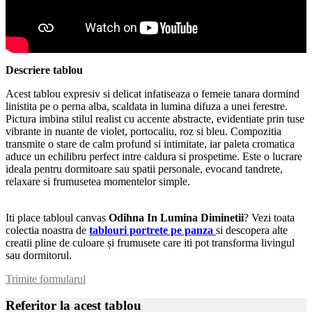
Descriere tablou
Acest tablou expresiv si delicat infatiseaza o femeie tanara dormind
linistita pe o perna alba, scaldata in lumina difuza a unei ferestre.
Pictura imbina stilul realist cu accente abstracte, evidentiate prin tuse
vibrante in nuante de violet, portocaliu, roz si bleu. Compozitia
transmite o stare de calm profund si intimitate, iar paleta cromatica
aduce un echilibru perfect intre caldura si prospetime. Este o lucrare
ideala pentru dormitoare sau spatii personale, evocand tandrete,
relaxare si frumusetea momentelor simple.
Iti place tabloul canvas
Odihna In Lumina Diminetii
? Vezi toata
colectia noastra de
tablouri portrete pe panza
si descopera alte
creatii pline de culoare și frumusete care iti pot transforma livingul
sau dormitorul.
Trimite formularul
Referitor la acest tablou