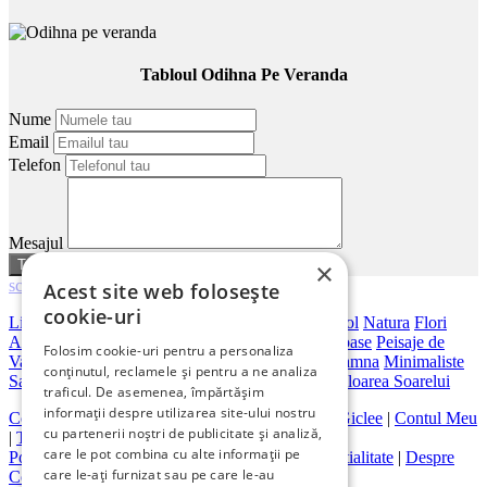
Tabloul Odihna Pe Veranda
Nume
Email
Telefon
Mesajul
sau
anuleaza
×
scroll
Acest site web folosește
cookie-uri
Living
Dormitor
Dimensiuni Mari
Birou
Hotel
Hol
Natura
Flori
Abstracte
Peisaje Abstracte
Artistice
Orase
Frumoase
Peisaje de
Folosim cookie-uri pentru a personaliza
Vara
Bar
Japoneze
Peisaje Marine
Peisaje De Toamna
Minimaliste
conținutul, reclamele și pentru a ne analiza
Salon
Cai
Feng Shui
Nuduri
Trandafiri
Vintage
Floarea Soarelui
traficul. De asemenea, împărtășim
informații despre utilizarea site-ului nostru
Contact
|
Despre galeriaq
|
Calitatea Tablourilor Giclee
|
Contul Meu
cu partenerii noștri de publicitate și analiză,
|
Tablouri la Comanda
care le pot combina cu alte informații pe
Politica de Livrare si Retur
|
Politica de Confidentialitate
|
Despre
care le-ați furnizat sau pe care le-au
Cookies
|
Termeni si Conditii de Utilizare