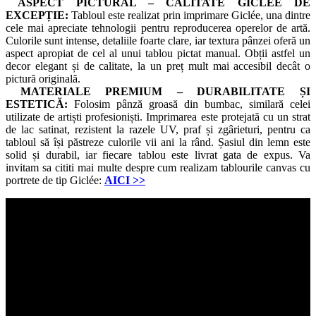
ASPECT PICTURAL – CALITATE GICLÉE DE
EXCEPȚIE:
Tabloul este realizat prin imprimare Giclée, una dintre
cele mai apreciate tehnologii pentru reproducerea operelor de artă.
Culorile sunt intense, detaliile foarte clare, iar textura pânzei oferă un
aspect apropiat de cel al unui tablou pictat manual. Obții astfel un
decor elegant și de calitate, la un preț mult mai accesibil decât o
pictură originală.
MATERIALE PREMIUM – DURABILITATE ȘI
ESTETICĂ:
Folosim pânză groasă din bumbac, similară celei
utilizate de artiști profesioniști. Imprimarea este protejată cu un strat
de lac satinat, rezistent la razele UV, praf și zgârieturi, pentru ca
tabloul să își păstreze culorile vii ani la rând. Șasiul din lemn este
solid și durabil, iar fiecare tablou este livrat gata de expus. Va
invitam sa cititi mai multe despre cum realizam tablourile canvas cu
portrete de tip Giclée:
AICI
>>