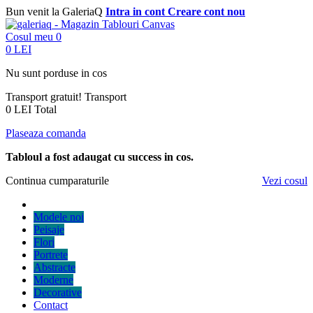
Bun venit la GaleriaQ
Intra in cont
Creare cont nou
Cosul meu
0
0 LEI
Nu sunt porduse in cos
Transport gratuit!
Transport
0 LEI
Total
Plaseaza comanda
Tabloul a fost adaugat cu success in cos.
Continua cumparaturile
Vezi cosul
Modele noi
Peisaje
Flori
Portrete
Abstracte
Moderne
Decorative
Contact