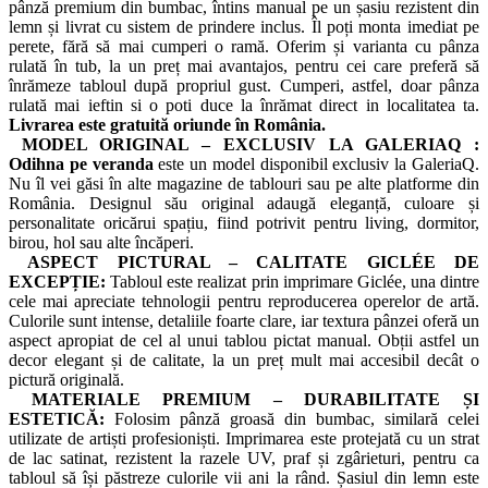
pânză premium din bumbac, întins manual pe un șasiu rezistent din
lemn și livrat cu sistem de prindere inclus. Îl poți monta imediat pe
perete, fără să mai cumperi o ramă. Oferim și varianta cu pânza
rulată în tub, la un preț mai avantajos, pentru cei care preferă să
înrămeze tabloul după propriul gust. Cumperi, astfel, doar pânza
rulată mai ieftin si o poti duce la înrămat direct in localitatea ta.
Livrarea este gratuită oriunde în România.
MODEL ORIGINAL – EXCLUSIV LA GALERIAQ :
Odihna pe veranda
este un model disponibil exclusiv la GaleriaQ.
Nu îl vei găsi în alte magazine de tablouri sau pe alte platforme din
România. Designul său original adaugă eleganță, culoare și
personalitate oricărui spațiu, fiind potrivit pentru living, dormitor,
birou, hol sau alte încăperi.
ASPECT PICTURAL – CALITATE GICLÉE DE
EXCEPȚIE:
Tabloul este realizat prin imprimare Giclée, una dintre
cele mai apreciate tehnologii pentru reproducerea operelor de artă.
Culorile sunt intense, detaliile foarte clare, iar textura pânzei oferă un
aspect apropiat de cel al unui tablou pictat manual. Obții astfel un
decor elegant și de calitate, la un preț mult mai accesibil decât o
pictură originală.
MATERIALE PREMIUM – DURABILITATE ȘI
ESTETICĂ:
Folosim pânză groasă din bumbac, similară celei
utilizate de artiști profesioniști. Imprimarea este protejată cu un strat
de lac satinat, rezistent la razele UV, praf și zgârieturi, pentru ca
tabloul să își păstreze culorile vii ani la rând. Șasiul din lemn este