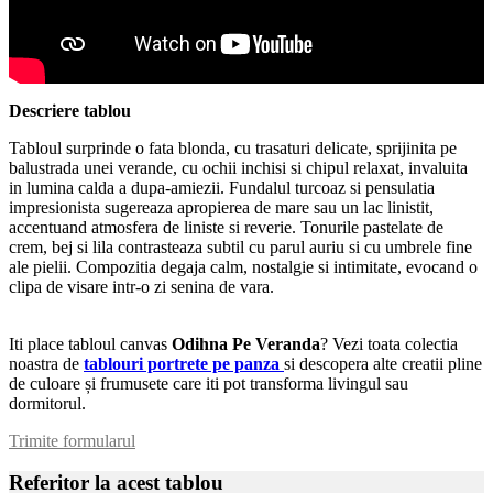
Descriere tablou
Tabloul surprinde o fata blonda, cu trasaturi delicate, sprijinita pe
balustrada unei verande, cu ochii inchisi si chipul relaxat, invaluita
in lumina calda a dupa-amiezii. Fundalul turcoaz si pensulatia
impresionista sugereaza apropierea de mare sau un lac linistit,
accentuand atmosfera de liniste si reverie. Tonurile pastelate de
crem, bej si lila contrasteaza subtil cu parul auriu si cu umbrele fine
ale pielii. Compozitia degaja calm, nostalgie si intimitate, evocand o
clipa de visare intr-o zi senina de vara.
Iti place tabloul canvas
Odihna Pe Veranda
? Vezi toata colectia
noastra de
tablouri portrete pe panza
si descopera alte creatii pline
de culoare și frumusete care iti pot transforma livingul sau
dormitorul.
Trimite formularul
Referitor la acest tablou