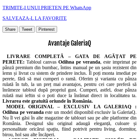
TRIMITE-I UNUI PRIETEN PE WhatsApp
SALVEAZA-L LA FAVORITE
Share
Tweet
Pinterest
Avantaje GaleriaQ
LIVRARE COMPLETĂ – GATA DE AGĂȚAT PE
PERETE:
Tabloul canvas
Odihna pe veranda
, este imprimat pe
pânză premium din bumbac, întins manual pe un șasiu rezistent din
lemn și livrat cu sistem de prindere inclus. Îl poți monta imediat pe
perete, fără să mai cumperi o ramă. Oferim și varianta cu pânza
rulată în tub, la un preț mai avantajos, pentru cei care preferă să
înrămeze tabloul după propriul gust. Cumperi, astfel, doar pânza
rulată mai ieftin si o poti duce la înrămat direct in localitatea ta.
Livrarea este gratuită oriunde în România.
MODEL ORIGINAL – EXCLUSIV LA GALERIAQ :
Odihna pe veranda
este un model disponibil exclusiv la GaleriaQ.
Nu îl vei găsi în alte magazine de tablouri sau pe alte platforme din
România. Designul său original adaugă eleganță, culoare și
personalitate oricărui spațiu, fiind potrivit pentru living, dormitor,
birou, hol sau alte încăperi.