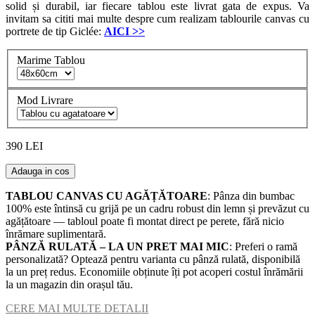
solid și durabil, iar fiecare tablou este livrat gata de expus. Va
invitam sa cititi mai multe despre cum realizam tablourile canvas cu
portrete de tip Giclée:
AICI
>>
Marime Tablou
Mod Livrare
390 LEI
Adauga in cos
TABLOU CANVAS CU AGĂȚĂTOARE
: Pânza din bumbac
100% este întinsă cu grijă pe un cadru robust din lemn și prevăzut cu
agățătoare — tabloul poate fi montat direct pe perete, fără nicio
înrămare suplimentară.
PÂNZĂ RULATĂ – LA UN PRET MAI MIC
: Preferi o ramă
personalizată? Optează pentru varianta cu pânză rulată, disponibilă
la un preț redus. Economiile obținute îți pot acoperi costul înrămării
la un magazin din orașul tău.
CERE MAI MULTE DETALII