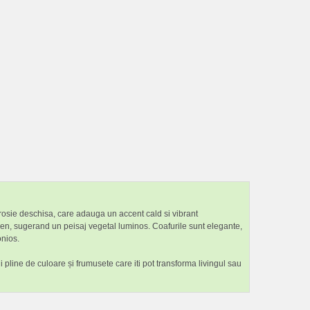
a rosie deschisa, care adauga un accent cald si vibrant
lben, sugerand un peisaj vegetal luminos. Coafurile sunt elegante,
onios.
i pline de culoare și frumusete care iti pot transforma livingul sau