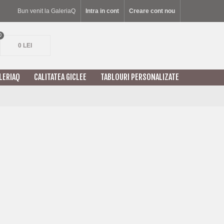
Bun venit la GaleriaQ
Intra in cont
Creare cont nou
0
0 LEI
LERIAQ
CALITATEA GICLEE
TABLOURI PERSONALIZATE