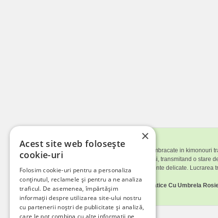
×
Descriere tablou
Acest site web folosește
Tabloul infatiseaza doua femei asiatice imbracate in kimonouri tra
cookie-uri
compozitiei. Ambele femei au ochii inchisi, transmitand o stare d
impodobite cu accesorii florale si ornamente delicate. Lucrarea tr
Folosim cookie-uri pentru a personaliza
conținutul, reclamele și pentru a ne analiza
Iti place tabloul canvas
Doua Femei Asiatice Cu Umbrela Rosi
traficul. De asemenea, împărtășim
dormitorul.
informații despre utilizarea site-ului nostru
cu partenerii noștri de publicitate și analiză,
care le pot combina cu alte informații pe