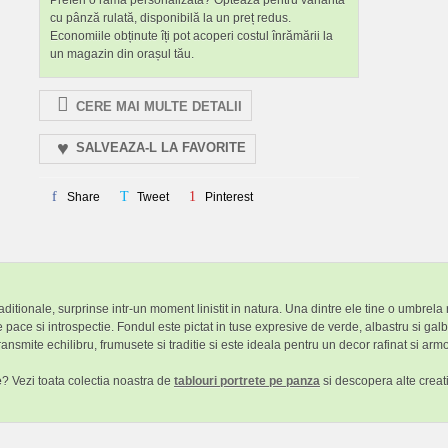
Preferi o ramă personalizată? Optează pentru varianta
cu pânză rulată, disponibilă la un preț redus.
Economiile obținute îți pot acoperi costul înrămării la
un magazin din orașul tău.
CERE MAI MULTE DETALII
SALVEAZA-L LA FAVORITE
Share
Tweet
Pinterest
ditionale, surprinse intr-un moment linistit in natura. Una dintre ele tine o umbrel
e pace si introspectie. Fondul este pictat in tuse expresive de verde, albastru si ga
ansmite echilibru, frumusete si traditie si este ideala pentru un decor rafinat si arm
e
? Vezi toata colectia noastra de
tablouri portrete pe panza
si descopera alte creati