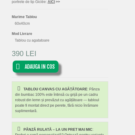
portrete de tip Giclée:
AICI
>>
Marime Tablou
60x40cm
Mod Livrare
Tablou cu agatatoare
390 LEI
ADAUGA IN COS
TABLOU CANVAS CU AGĂȚĂTOARE
: Pânza
din bumbac 100% este întinsă cu grijă pe un cadru
robust din lemn și prevăzut cu agățătoare — tabloul
poate fi montat direct pe perete, fără nicio înrămare
suplimentară.
PÂNZĂ RULATĂ – LA UN PRET MAI MIC
: