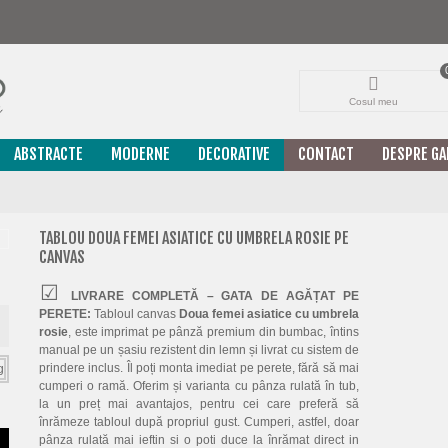
Cosul meu
ABSTRACTE
MODERNE
DECORATIVE
CONTACT
DESPRE GA
TABLOU DOUA FEMEI ASIATICE CU UMBRELA ROSIE PE
CANVAS
LIVRARE COMPLETĂ – GATA DE AGĂȚAT PE
PERETE:
Tabloul canvas
Doua femei asiatice cu umbrela
rosie
, este imprimat pe pânză premium din bumbac, întins
manual pe un șasiu rezistent din lemn și livrat cu sistem de
prindere inclus. Îl poți monta imediat pe perete, fără să mai
cumperi o ramă. Oferim și varianta cu pânza rulată în tub,
la un preț mai avantajos, pentru cei care preferă să
înrămeze tabloul după propriul gust. Cumperi, astfel, doar
pânza rulată mai ieftin si o poti duce la înrămat direct in