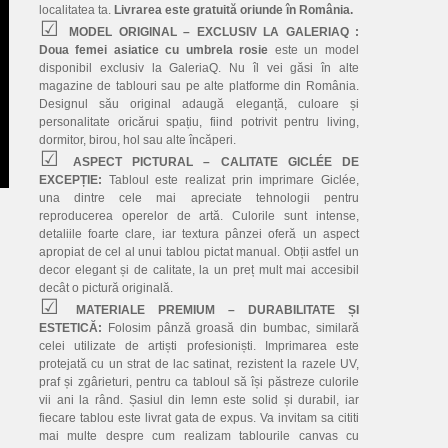
localitatea ta.
Livrarea este gratuită oriunde în România.
MODEL ORIGINAL – EXCLUSIV LA GALERIAQ :
Doua femei asiatice cu umbrela rosie
este un model
disponibil exclusiv la GaleriaQ. Nu îl vei găsi în alte
magazine de tablouri sau pe alte platforme din România.
Designul său original adaugă eleganță, culoare și
personalitate oricărui spațiu, fiind potrivit pentru living,
dormitor, birou, hol sau alte încăperi.
ASPECT PICTURAL – CALITATE GICLÉE DE
EXCEPȚIE:
Tabloul este realizat prin imprimare Giclée,
una dintre cele mai apreciate tehnologii pentru
reproducerea operelor de artă. Culorile sunt intense,
detaliile foarte clare, iar textura pânzei oferă un aspect
apropiat de cel al unui tablou pictat manual. Obții astfel un
decor elegant și de calitate, la un preț mult mai accesibil
decât o pictură originală.
MATERIALE PREMIUM – DURABILITATE ȘI
ESTETICĂ:
Folosim pânză groasă din bumbac, similară
celei utilizate de artiști profesioniști. Imprimarea este
protejată cu un strat de lac satinat, rezistent la razele UV,
praf și zgârieturi, pentru ca tabloul să își păstreze culorile
vii ani la rând. Șasiul din lemn este solid și durabil, iar
fiecare tablou este livrat gata de expus. Va invitam sa cititi
mai multe despre cum realizam tablourile canvas cu