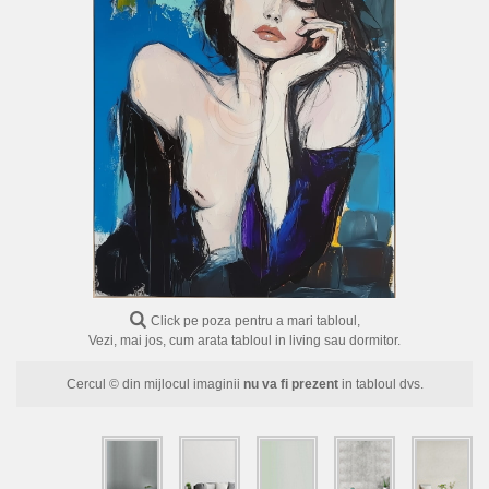
FLORI
PORTRETE
ABSTRACTE
MODERNE
DECORATIVE
Click pe poza pentru a mari tabloul,
Vezi, mai jos, cum arata tabloul in living sau dormitor.
Cercul © din mijlocul imaginii
nu va fi prezent
in tabloul dvs.