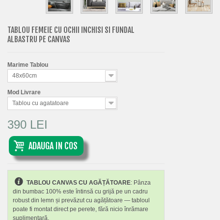
TABLOU FEMEIE CU OCHII INCHISI SI FUNDAL
ALBASTRU PE CANVAS
Marime Tablou
48x60cm
Mod Livrare
Tablou cu agatatoare
390 LEI
ADAUGA IN COS
TABLOU CANVAS CU AGĂȚĂTOARE
: Pânza
din bumbac 100% este întinsă cu grijă pe un cadru
robust din lemn și prevăzut cu agățătoare — tabloul
poate fi montat direct pe perete, fără nicio înrămare
suplimentară.