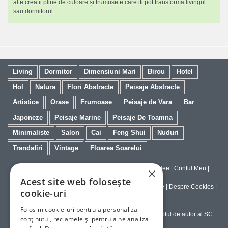
alte creatii pline de culoare și frumusete care iti pot transforma livingul
sau dormitorul.
Living
Dormitor
Dimensiuni Mari
Birou
Hotel
Hol
Natura
Flori Abstracte
Peisaje Abstracte
Artistice
Orase
Frumoase
Peisaje de Vara
Bar
Japoneze
Peisaje Marine
Peisaje De Toamna
Minimaliste
Salon
Cai
Feng Shui
Nuduri
Trandafiri
Vintage
Floarea Soarelui
Contact
|
Despre galeriaq
|
Calitatea Tablourilor Giclee
|
Contul Meu
|
×
Tablouri la Comanda
Acest site web folosește
Politica de Livrare si Retur
|
Politica de Confidentialitate
|
Despre Cookies
|
cookie-uri
Termeni si Conditii de Utilizare
Folosim cookie-uri pentru a personaliza
Copyright © 2023-2026 - Textele şi imaginile sub dreptul de autor al SC
conținutul, reclamele și pentru a ne analiza
ArtInvest SRL