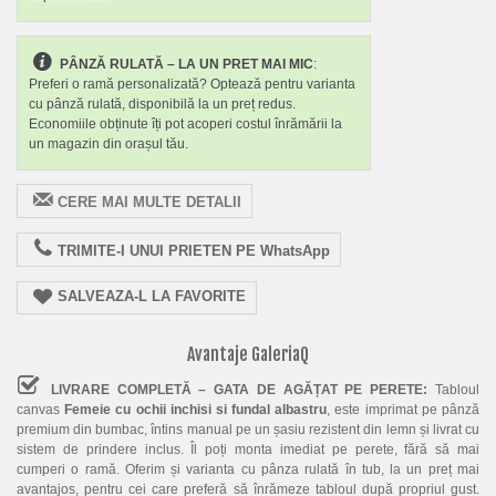
PÂNZĂ RULATĂ – LA UN PRET MAI MIC
:
Preferi o ramă personalizată? Optează pentru varianta
cu pânză rulată, disponibilă la un preț redus.
Economiile obținute îți pot acoperi costul înrămării la
un magazin din orașul tău.
CERE MAI MULTE DETALII
TRIMITE-I UNUI PRIETEN PE WhatsApp
SALVEAZA-L LA FAVORITE
Avantaje GaleriaQ
LIVRARE COMPLETĂ – GATA DE AGĂȚAT PE PERETE:
Tabloul
canvas
Femeie cu ochii inchisi si fundal albastru
, este imprimat pe pânză
premium din bumbac, întins manual pe un șasiu rezistent din lemn și livrat cu
sistem de prindere inclus. Îl poți monta imediat pe perete, fără să mai
cumperi o ramă. Oferim și varianta cu pânza rulată în tub, la un preț mai
avantajos, pentru cei care preferă să înrămeze tabloul după propriul gust.