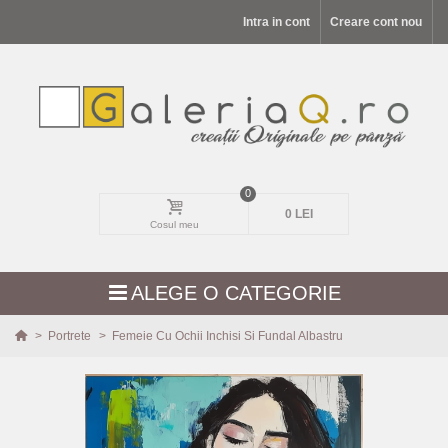
Intra in cont
Creare cont nou
0
0 LEI
Cosul meu
ALEGE O CATEGORIE
>
Portrete
>
Femeie Cu Ochii Inchisi Si Fundal Albastru
MODELE NOI
PEISAJE