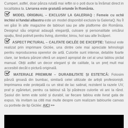
Cumperi, astfel, doar pânza rulată mai ieftin si o poti duce la înrămat direct in
localitatea ta.
Livrarea este gratuită oriunde în România.
MODEL ORIGINAL – EXCLUSIV LA GALERIAQ :
Femeie cu ochii
inchisi si fundal albastru
este un model disponibil exclusiv la GaleriaQ. Nu îl
vei găsi în alte magazine de tablouri sau pe alte platforme din România.
Designul său original adaugă eleganță, culoare și personalitate oricărui
spațiu, fiind potrivit pentru living, dormitor, birou, hol sau alte încăperi.
ASPECT PICTURAL – CALITATE GICLÉE DE EXCEPȚIE:
Tabloul este
realizat prin imprimare Giclée, una dintre cele mai apreciate tehnologii
pentru reproducerea operelor de artă. Culorile sunt intense, detaliile foarte
clare, iar textura pânzei oferă un aspect apropiat de cel al unui tablou pictat
manual. Obții astfel un decor elegant și de calitate, la un preț mult mai
accesibil decât o pictură originală.
MATERIALE PREMIUM – DURABILITATE ȘI ESTETICĂ:
Folosim
pânză groasă din bumbac, similară celei utilizate de artiști profesioniști.
Imprimarea este protejată cu un strat de lac satinat, rezistent la razele UV,
praf și zgârieturi, pentru ca tabloul să își păstreze culorile vii ani la rând.
Șasiul din lemn este solid și durabil, iar fiecare tablou este livrat gata de
expus. Va invitam sa cititi mai multe despre cum realizam tablourile canvas
cu portrete de tip Giclée:
AICI
>>