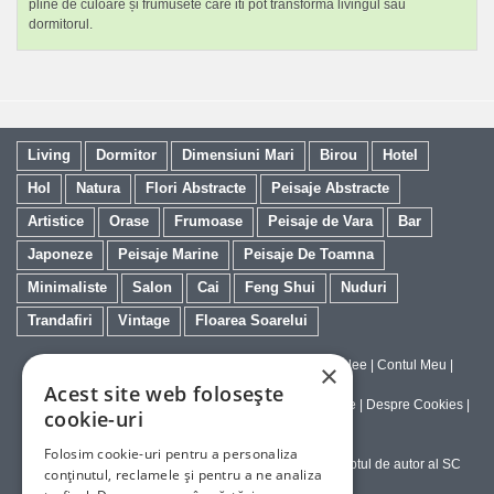
pline de culoare și frumusete care iti pot transforma livingul sau
dormitorul.
Living
Dormitor
Dimensiuni Mari
Birou
Hotel
Hol
Natura
Flori Abstracte
Peisaje Abstracte
Artistice
Orase
Frumoase
Peisaje de Vara
Bar
Japoneze
Peisaje Marine
Peisaje De Toamna
Minimaliste
Salon
Cai
Feng Shui
Nuduri
Trandafiri
Vintage
Floarea Soarelui
Contact
|
Despre galeriaq
|
Calitatea Tablourilor Giclee
|
Contul Meu
|
×
Tablouri la Comanda
Acest site web folosește
Politica de Livrare si Retur
|
Politica de Confidentialitate
|
Despre Cookies
|
cookie-uri
Termeni si Conditii de Utilizare
Folosim cookie-uri pentru a personaliza
Copyright © 2023-2026 - Textele şi imaginile sub dreptul de autor al SC
conținutul, reclamele și pentru a ne analiza
ArtInvest SRL