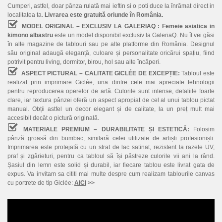
Cumperi, astfel, doar pânza rulată mai ieftin si o poti duce la înrămat direct in
localitatea ta.
Livrarea este gratuită oriunde în România.
MODEL ORIGINAL – EXCLUSIV LA GALERIAQ :
Femeie asiatica in
kimono albastru
este un model disponibil exclusiv la GaleriaQ. Nu îl vei găsi
în alte magazine de tablouri sau pe alte platforme din România. Designul
său original adaugă eleganță, culoare și personalitate oricărui spațiu, fiind
potrivit pentru living, dormitor, birou, hol sau alte încăperi.
ASPECT PICTURAL – CALITATE GICLÉE DE EXCEPȚIE:
Tabloul este
realizat prin imprimare Giclée, una dintre cele mai apreciate tehnologii
pentru reproducerea operelor de artă. Culorile sunt intense, detaliile foarte
clare, iar textura pânzei oferă un aspect apropiat de cel al unui tablou pictat
manual. Obții astfel un decor elegant și de calitate, la un preț mult mai
accesibil decât o pictură originală.
MATERIALE PREMIUM – DURABILITATE ȘI ESTETICĂ:
Folosim
pânză groasă din bumbac, similară celei utilizate de artiști profesioniști.
Imprimarea este protejată cu un strat de lac satinat, rezistent la razele UV,
praf și zgârieturi, pentru ca tabloul să își păstreze culorile vii ani la rând.
Șasiul din lemn este solid și durabil, iar fiecare tablou este livrat gata de
expus. Va invitam sa cititi mai multe despre cum realizam tablourile canvas
cu portrete de tip Giclée:
AICI
>>