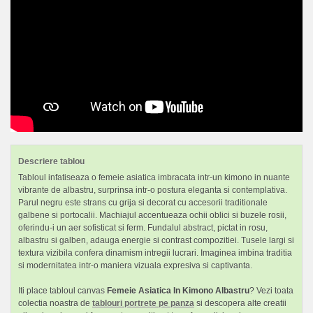
Descriere tablou
Tabloul infatiseaza o femeie asiatica imbracata intr-un kimono in nuante
vibrante de albastru, surprinsa intr-o postura eleganta si contemplativa.
Parul negru este strans cu grija si decorat cu accesorii traditionale
galbene si portocalii. Machiajul accentueaza ochii oblici si buzele rosii,
oferindu-i un aer sofisticat si ferm. Fundalul abstract, pictat in rosu,
albastru si galben, adauga energie si contrast compozitiei. Tusele largi si
textura vizibila confera dinamism intregii lucrari. Imaginea imbina traditia
si modernitatea intr-o maniera vizuala expresiva si captivanta.
Iti place tabloul canvas
Femeie Asiatica In Kimono Albastru
? Vezi toata
colectia noastra de
tablouri portrete pe panza
si descopera alte creatii