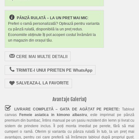
PÂNZĂ RULATĂ – LA UN PRET MAI MIC
:
Preferi o ramă personalizată? Optează pentru varianta
cu pânză rulată, disponibilă la un preț redus.
Economiile obținute îți pot acoperi costul înrămării la
un magazin din orașul tău.
CERE MAI MULTE DETALII
TRIMITE-I UNUI PRIETEN PE WhatsApp
SALVEAZA-L LA FAVORITE
Avantaje GaleriaQ
LIVRARE COMPLETĂ – GATA DE AGĂȚAT PE PERETE:
Tabloul
canvas
Femeie asiatica in kimono albastru
, este imprimat pe pânză
premium din bumbac, întins manual pe un șasiu rezistent din lemn și livrat cu
sistem de prindere inclus. Îl poți monta imediat pe perete, fără să mai
cumperi o ramă. Oferim și varianta cu pânza rulată în tub, la un preț mai
avantajos, pentru cei care preferă să înrămeze tabloul după propriul gust.