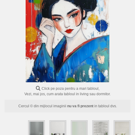
FLORI
PORTRETE
ABSTRACTE
MODERNE
DECORATIVE
Click pe poza pentru a mari tabloul,
Vezi, mai jos, cum arata tabloul in living sau dormitor.
Cercul © din mijlocul imaginii
nu va fi prezent
in tabloul dvs.