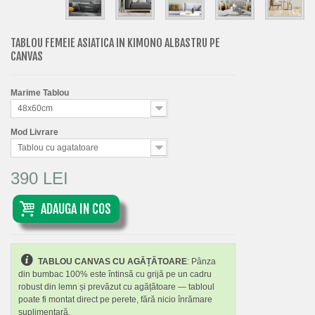
TABLOU FEMEIE ASIATICA IN KIMONO ALBASTRU PE
CANVAS
Marime Tablou
48x60cm
Mod Livrare
Tablou cu agatatoare
390 LEI
ADAUGA IN COS
TABLOU CANVAS CU AGĂȚĂTOARE
: Pânza
din bumbac 100% este întinsă cu grijă pe un cadru
robust din lemn și prevăzut cu agățătoare — tabloul
poate fi montat direct pe perete, fără nicio înrămare
suplimentară.