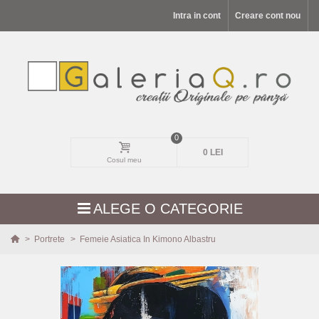
Intra in cont
Creare cont nou
0
0 LEI
Cosul meu
ALEGE O CATEGORIE
>
Portrete
>
Femeie Asiatica In Kimono Albastru
MODELE NOI
PEISAJE