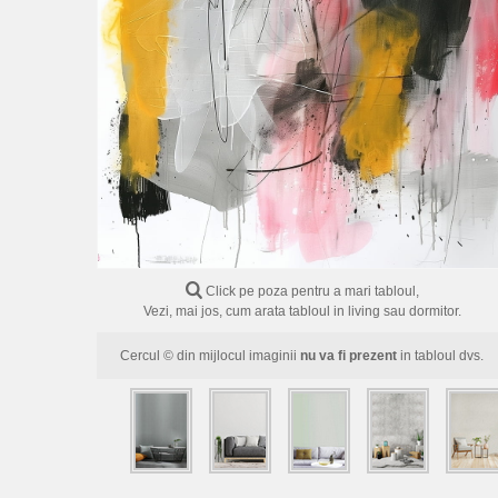
Click pe poza pentru a mari tabloul,
Vezi, mai jos, cum arata tabloul in living sau dormitor.
Cercul © din mijlocul imaginii
nu va fi prezent
in tabloul dvs.