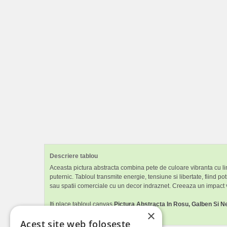
Descriere tablou
Aceasta pictura abstracta combina pete de culoare vibranta cu li
puternic. Tabloul transmite energie, tensiune si libertate, fiind p
sau spatii comerciale cu un decor indraznet. Creeaza un impact v
Iti place tabloul canvas
Pictura Abstracta In Rosu, Galben Si N
×
livingul sau dormitorul.
Acest site web folosește