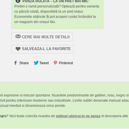
PÂNZĂ RULATĂ – LA UN PRET MAI MIC
:
Preferi o ramă personalizată? Optează pentru varianta
cu pânză rulată, disponibilă la un preț redus.
Economiile obținute îți pot acoperi costul înrămării la
un magazin din orașul tău.
CERE MAI MULTE DETALII
SALVEAZA-L LA FAVORITE
Share
Tweet
Pinterest
nii expresive si miscari spontane. Nuantele predominante de galben, rosu, negru si 
otrivit pentru interioare moderne sau industriale. Liniile subtiri desenate manual adau
izual imediat si dinamizeaza orice perete.
egru
? Vezi toata colectia noastra de
tablouri abstracte pe panza
si descopera alte 