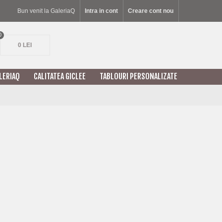
Bun venit la GaleriaQ
Intra in cont
Creare cont nou
0
0 LEI
LERIAQ
CALITATEA GICLEE
TABLOURI PERSONALIZATE