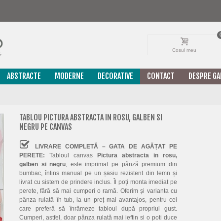
Cosul meu
ABSTRACTE
MODERNE
DECORATIVE
CONTACT
DESPRE GA
TABLOU PICTURA ABSTRACTA IN ROSU, GALBEN SI
NEGRU PE CANVAS
LIVRARE COMPLETĂ – GATA DE AGĂȚAT PE
PERETE:
Tabloul canvas
Pictura abstracta in rosu,
galben si negru
, este imprimat pe pânză premium din
bumbac, întins manual pe un șasiu rezistent din lemn și
livrat cu sistem de prindere inclus. Îl poți monta imediat pe
perete, fără să mai cumperi o ramă. Oferim și varianta cu
pânza rulată în tub, la un preț mai avantajos, pentru cei
care preferă să înrămeze tabloul după propriul gust.
Cumperi, astfel, doar pânza rulată mai ieftin si o poti duce