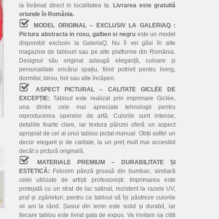
la înrămat direct in localitatea ta.
Livrarea este gratuită
oriunde în România.
MODEL ORIGINAL – EXCLUSIV LA GALERIAQ :
Pictura abstracta in rosu, galben si negru
este un model
disponibil exclusiv la GaleriaQ. Nu îl vei găsi în alte
magazine de tablouri sau pe alte platforme din România.
Designul său original adaugă eleganță, culoare și
personalitate oricărui spațiu, fiind potrivit pentru living,
dormitor, birou, hol sau alte încăperi.
ASPECT PICTURAL – CALITATE GICLÉE DE
EXCEPȚIE:
Tabloul este realizat prin imprimare Giclée,
una dintre cele mai apreciate tehnologii pentru
reproducerea operelor de artă. Culorile sunt intense,
detaliile foarte clare, iar textura pânzei oferă un aspect
apropiat de cel al unui tablou pictat manual. Obții astfel un
decor elegant și de calitate, la un preț mult mai accesibil
decât o pictură originală.
MATERIALE PREMIUM – DURABILITATE ȘI
ESTETICĂ:
Folosim pânză groasă din bumbac, similară
celei utilizate de artiști profesioniști. Imprimarea este
protejată cu un strat de lac satinat, rezistent la razele UV,
praf și zgârieturi, pentru ca tabloul să își păstreze culorile
vii ani la rând. Șasiul din lemn este solid și durabil, iar
fiecare tablou este livrat gata de expus. Va invitam sa cititi