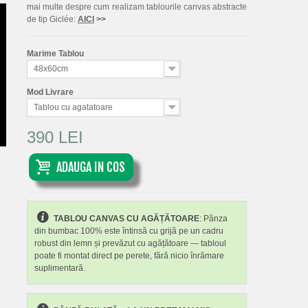
mai multe despre cum realizam tablourile canvas abstracte
de tip Giclée:
AICI
>>
Marime Tablou
48x60cm
Mod Livrare
Tablou cu agatatoare
390 LEI
ADAUGA IN COS
TABLOU CANVAS CU AGĂȚĂTOARE
: Pânza
din bumbac 100% este întinsă cu grijă pe un cadru
robust din lemn și prevăzut cu agățătoare — tabloul
poate fi montat direct pe perete, fără nicio înrămare
suplimentară.