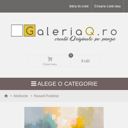
Intra in cont
Creare cont nou
0
0 LEI
Cosul meu
ALEGE O CATEGORIE
>
Abstracte
>
Rasarit Pastelat
MODELE NOI
PEISAJE