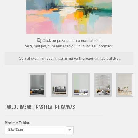
FLORI
PORTRETE
ABSTRACTE
MODERNE
Click pe poza pentru a mari tabloul,
Vezi, mai jos, cum arata tabloul in living sau dormitor.
DECORATIVE
Cercul © din mijlocul imaginii
nu va fi prezent
in tabloul dvs.
TABLOU RASARIT PASTELAT PE CANVAS
Marime Tablou
60x40cm