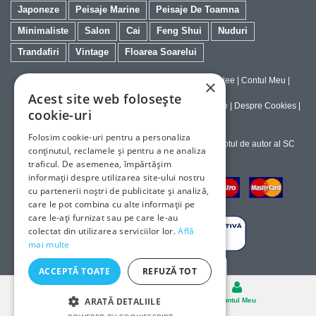
Japoneze
Peisaje Marine
Peisaje De Toamna
Minimaliste
Salon
Cai
Feng Shui
Nuduri
Trandafiri
Vintage
Floarea Soarelui
Contact
|
Despre galeriaq
|
Calitatea Tablourilor Giclee
|
Contul Meu
|
×
Tablouri la Comanda
Acest site web folosește
Politica de Livrare si Retur
|
Politica de Confidentialitate
|
Despre Cookies
|
cookie-uri
Termeni si Conditii de Utilizare
Folosim cookie-uri pentru a personaliza
Copyright © 2023-2026 - Textele şi imaginile sub dreptul de autor al SC
conținutul, reclamele și pentru a ne analiza
ArtInvest SRL
traficul. De asemenea, împărtășim
informații despre utilizarea site-ului nostru
cu partenerii noștri de publicitate și analiză,
care le pot combina cu alte informații pe
care le-ați furnizat sau pe care le-au
colectat din utilizarea serviciilor lor.
Află
mai multe
ACCEPTĂ TOATE
REFUZĂ TOT
Desktop
ARATĂ DETALIILE
Cosul
Contul Meu