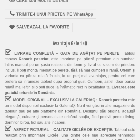
CERE MAI MULTE DETALII
TRIMITE-I UNUI PRIETEN PE WhatsApp
SALVEAZA-L LA FAVORITE
Avantaje GaleriaQ
LIVRARE COMPLETĂ – GATA DE AGĂȚAT PE PERETE:
Tabloul
canvas
Rasarit pastelat
, este imprimat pe pânză premium din bumbac,
întins manual pe un șasiu rezistent din lemn și livrat cu sistem de prindere
inclus. Îl poți monta imediat pe perete, fără să mai cumperi o ramă. Oferim și
varianta cu pânza rulată în tub, la un preț mai avantajos, pentru cei care
preferă să înrămeze tabloul după propriul gust. Cumperi, astfel, doar pânza
rulată mai ieftin si o poti duce la înrămat direct in localitatea ta.
Livrarea este
gratuită oriunde în România.
MODEL ORIGINAL – EXCLUSIV LA GALERIAQ :
Rasarit pastelat
este
un model disponibil exclusiv la GaleriaQ. Nu îl vei găsi în alte magazine de
tablouri sau pe alte platforme din România. Designul său original adaugă
eleganță, culoare și personalitate oricărui spațiu, fiind potrivit pentru living,
dormitor, birou, hol sau alte încăperi.
ASPECT PICTURAL – CALITATE GICLÉE DE EXCEPȚIE:
Tabloul este
realizat prin imprimare Giclée, una dintre cele mai apreciate tehnologii