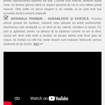
pentru reproducerea operelor de artă. Culorile sunt intense, detaliile foarte
clare, iar textura pânzei oferă un aspect apropiat de cel al unui tablou pictat
manual. Obții astfel un decor elegant și de calitate, la un preț mult mai
accesibil decât o pictură originală.
MATERIALE PREMIUM – DURABILITATE ȘI ESTETICĂ:
Folosim
pânză groasă din bumbac, similară celei utilizate de artiști profesioniști.
Imprimarea este protejată cu un strat de lac satinat, rezistent la razele UV,
praf și zgârieturi, pentru ca tabloul să își păstreze culorile vii ani la rând.
Șasiul din lemn este solid și durabil, iar fiecare tablou este livrat gata de
expus. Va invitam sa cititi mai multe despre cum realizam tablourile canvas
abstracte de tip Giclée:
AICI
>>