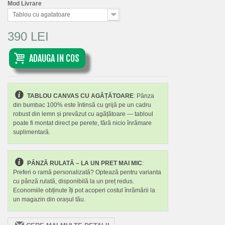
Mod Livrare
Tablou cu agatatoare
390 LEI
ADAUGA IN COS
TABLOU CANVAS CU AGĂȚĂTOARE
: Pânza
din bumbac 100% este întinsă cu grijă pe un cadru
robust din lemn și prevăzut cu agățătoare — tabloul
poate fi montat direct pe perete, fără nicio înrămare
suplimentară.
PÂNZĂ RULATĂ – LA UN PRET MAI MIC
:
Preferi o ramă personalizată? Optează pentru varianta
cu pânză rulată, disponibilă la un preț redus.
Economiile obținute îți pot acoperi costul înrămării la
un magazin din orașul tău.