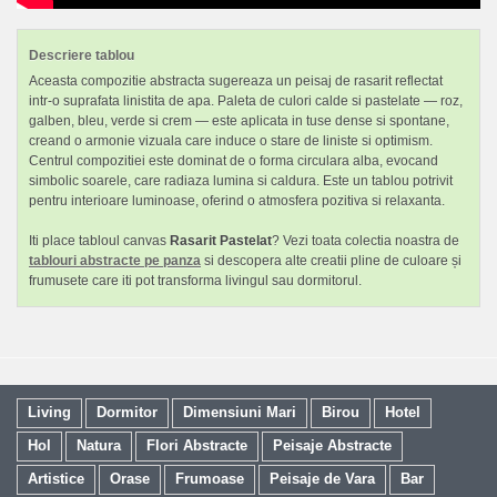
Descriere tablou
Aceasta compozitie abstracta sugereaza un peisaj de rasarit reflectat
intr-o suprafata linistita de apa. Paleta de culori calde si pastelate — roz,
galben, bleu, verde si crem — este aplicata in tuse dense si spontane,
creand o armonie vizuala care induce o stare de liniste si optimism.
Centrul compozitiei este dominat de o forma circulara alba, evocand
simbolic soarele, care radiaza lumina si caldura. Este un tablou potrivit
pentru interioare luminoase, oferind o atmosfera pozitiva si relaxanta.
Iti place tabloul canvas
Rasarit Pastelat
? Vezi toata colectia noastra de
tablouri abstracte pe panza
si descopera alte creatii pline de culoare și
frumusete care iti pot transforma livingul sau dormitorul.
Living
Dormitor
Dimensiuni Mari
Birou
Hotel
Hol
Natura
Flori Abstracte
Peisaje Abstracte
Artistice
Orase
Frumoase
Peisaje de Vara
Bar