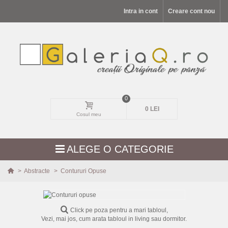
Intra in cont
Creare cont nou
0
0 LEI
Cosul meu
ALEGE O CATEGORIE
>
Abstracte
>
Contururi Opuse
MODELE NOI
PEISAJE
Click pe poza pentru a mari tabloul,
Vezi, mai jos, cum arata tabloul in living sau dormitor.