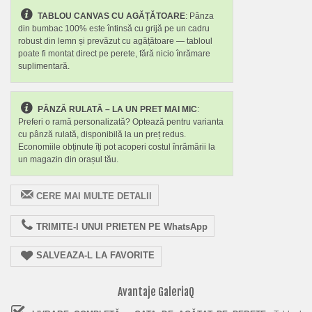
TABLOU CANVAS CU AGĂȚĂTOARE
: Pânza
din bumbac 100% este întinsă cu grijă pe un cadru
robust din lemn și prevăzut cu agățătoare — tabloul
poate fi montat direct pe perete, fără nicio înrămare
suplimentară.
PÂNZĂ RULATĂ – LA UN PRET MAI MIC
:
Preferi o ramă personalizată? Optează pentru varianta
cu pânză rulată, disponibilă la un preț redus.
Economiile obținute îți pot acoperi costul înrămării la
un magazin din orașul tău.
CERE MAI MULTE DETALII
TRIMITE-I UNUI PRIETEN PE WhatsApp
SALVEAZA-L LA FAVORITE
Avantaje GaleriaQ