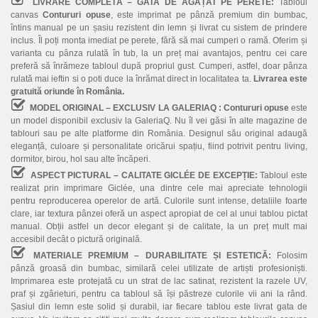
LIVRARE COMPLETĂ – GATA DE AGĂȚAT PE PERETE:
Tabloul
canvas
Contururi opuse
, este imprimat pe pânză premium din bumbac,
întins manual pe un șasiu rezistent din lemn și livrat cu sistem de prindere
inclus. Îl poți monta imediat pe perete, fără să mai cumperi o ramă. Oferim și
varianta cu pânza rulată în tub, la un preț mai avantajos, pentru cei care
preferă să înrămeze tabloul după propriul gust. Cumperi, astfel, doar pânza
rulată mai ieftin si o poti duce la înrămat direct in localitatea ta.
Livrarea este
gratuită oriunde în România.
MODEL ORIGINAL – EXCLUSIV LA GALERIAQ :
Contururi opuse
este
un model disponibil exclusiv la GaleriaQ. Nu îl vei găsi în alte magazine de
tablouri sau pe alte platforme din România. Designul său original adaugă
eleganță, culoare și personalitate oricărui spațiu, fiind potrivit pentru living,
dormitor, birou, hol sau alte încăperi.
ASPECT PICTURAL – CALITATE GICLÉE DE EXCEPȚIE:
Tabloul este
realizat prin imprimare Giclée, una dintre cele mai apreciate tehnologii
pentru reproducerea operelor de artă. Culorile sunt intense, detaliile foarte
clare, iar textura pânzei oferă un aspect apropiat de cel al unui tablou pictat
manual. Obții astfel un decor elegant și de calitate, la un preț mult mai
accesibil decât o pictură originală.
MATERIALE PREMIUM – DURABILITATE ȘI ESTETICĂ:
Folosim
pânză groasă din bumbac, similară celei utilizate de artiști profesioniști.
Imprimarea este protejată cu un strat de lac satinat, rezistent la razele UV,
praf și zgârieturi, pentru ca tabloul să își păstreze culorile vii ani la rând.
Șasiul din lemn este solid și durabil, iar fiecare tablou este livrat gata de