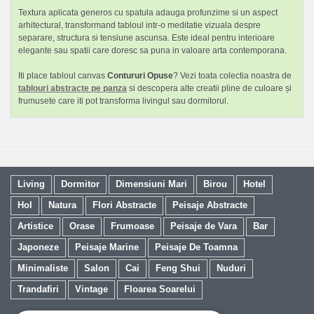
Textura aplicata generos cu spatula adauga profunzime si un aspect
arhitectural, transformand tabloul intr-o meditatie vizuala despre
separare, structura si tensiune ascunsa. Este ideal pentru interioare
elegante sau spatii care doresc sa puna in valoare arta contemporana.
Iti place tabloul canvas
Contururi Opuse
? Vezi toata colectia noastra de
tablouri abstracte pe panza
si descopera alte creatii pline de culoare și
frumusete care iti pot transforma livingul sau dormitorul.
Living
Dormitor
Dimensiuni Mari
Birou
Hotel
Hol
Natura
Flori Abstracte
Peisaje Abstracte
Artistice
Orase
Frumoase
Peisaje de Vara
Bar
Japoneze
Peisaje Marine
Peisaje De Toamna
Minimaliste
Salon
Cai
Feng Shui
Nuduri
Trandafiri
Vintage
Floarea Soarelui