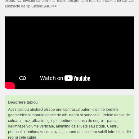
expus. Va invitam sa cititi mai multe despre cum realizam tablourile canvas
abstracte de tip Giclée:
AICI
>>
Descriere tablou
Acest tablou abstract atrage prin contrastul puternic dintre formele
geometrice și tonurile opace de alb, negru și portocaliu. Petele dense de
culoare – roz, albastru, gri și o portiune intensa de negru – par sa
delimiteze volume verticale, amintind de siluete sau ziduri. Centrul
portocaliu lumineaza compozitia, creand un echilibru subtil intre blocurile
reci si cele calde.