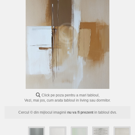
FLORI
PORTRETE
ABSTRACTE
MODERNE
DECORATIVE
Click pe poza pentru a mari tabloul,
Vezi, mai jos, cum arata tabloul in living sau dormitor.
Cercul © din mijlocul imaginii
nu va fi prezent
in tabloul dvs.