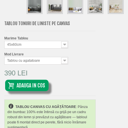
TABLOU TONURI DE LINISTE PE CANVAS
Marime Tablou
45x60cm
Mod Livrare
Tablou cu agatatoare
390 LEI
ADAUGA IN COS
TABLOU CANVAS CU AGĂȚĂTOARE
: Pânza
din bumbac 100% este întinsă cu grijă pe un cadru
robust din lemn și prevăzut cu agățătoare — tabloul
poate fi montat direct pe perete, fără nicio înrămare
suplimentară.