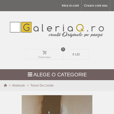
Intra in cont
Creare cont nou
0
0 LEI
Cosul meu
ALEGE O CATEGORIE
>
Abstracte
>
Tonuri De Liniste
MODELE NOI
PEISAJE