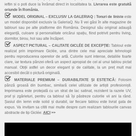
ieftin si o poti duce la înrămat direct in localitatea ta.
Livrarea este gratuită
oriunde în România.
MODEL ORIGINAL – EXCLUSIV LA GALERIAQ :
Tonuri de liniste
este
un model disponibil exclusiv la GaleriaQ. Nu îl vei găsi în alte magazine de
tablouri sau pe alte platforme din România. Designul său original adaugă
eleganță, culoare și personalitate oricărui spațiu, fiind potrivit pentru living,
dormitor, birou, hol sau alte încăperi.
ASPECT PICTURAL – CALITATE GICLÉE DE EXCEPȚIE:
Tabloul este
realizat prin imprimare Giclée, una dintre cele mai apreciate tehnologii
pentru reproducerea operelor de artă. Culorile sunt intense, detaliile foarte
clare, iar textura pânzei oferă un aspect apropiat de cel al unui tablou pictat
manual. Obții astfel un decor elegant și de calitate, la un preț mult mai
accesibil decât o pictură originală.
MATERIALE PREMIUM – DURABILITATE ȘI ESTETICĂ:
Folosim
pânză groasă din bumbac, similară celei utilizate de artiști profesioniști.
Imprimarea este protejată cu un strat de lac satinat, rezistent la razele UV,
praf și zgârieturi, pentru ca tabloul să își păstreze culorile vii ani la rând.
Șasiul din lemn este solid și durabil, iar fiecare tablou este livrat gata de
expus. Va invitam sa cititi mai multe despre cum realizam tablourile canvas
abstracte de tip Giclée:
AICI
>>