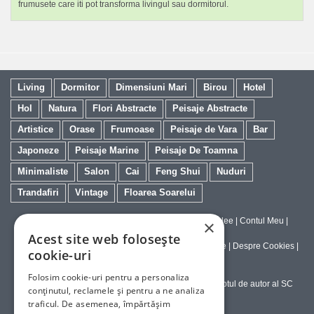
frumusete care iti pot transforma livingul sau dormitorul.
Living
Dormitor
Dimensiuni Mari
Birou
Hotel
Hol
Natura
Flori Abstracte
Peisaje Abstracte
Artistice
Orase
Frumoase
Peisaje de Vara
Bar
Japoneze
Peisaje Marine
Peisaje De Toamna
Minimaliste
Salon
Cai
Feng Shui
Nuduri
Trandafiri
Vintage
Floarea Soarelui
Contact
|
Despre galeriaq
|
Calitatea Tablourilor Giclee
|
Contul Meu
|
×
Tablouri la Comanda
Acest site web folosește
Politica de Livrare si Retur
|
Politica de Confidentialitate
|
Despre Cookies
|
cookie-uri
Termeni si Conditii de Utilizare
Folosim cookie-uri pentru a personaliza
Copyright © 2023-2026 - Textele şi imaginile sub dreptul de autor al SC
conținutul, reclamele și pentru a ne analiza
ArtInvest SRL
traficul. De asemenea, împărtășim