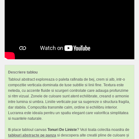
Descriere tablou
Tabloul abstract exploreaza o paleta rafinata de bej, crem si alb, intr-o
compozitie verticala dominata de tuse subtile si linii fine. Textura este
neteda, cu accente fluide si scurgeri controlate care adauga profunzime
si ritm vizual. Zonele de culoare sunt atent echilibrate, creand o armonie
intre lumina si umbra. Liniile verticale par sa sugereze o structura fragila,
dar stabila. Compozitia transmite calm, ordine si echilibru interior.
Lucrarea este ideala pentru un spatiu elegant care valorifica simplitatea
si nuantele naturale.
Iti place tabloul canvas
Tonuri De Liniste
? Vezi toata colectia noastra de
tablouri abstracte pe panza
si descopera alte creatii pline de culoare și