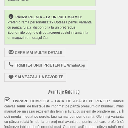
PÂNZĂ RULATĂ – LA UN PRET MAI MIC
:
Preferi o ramă personalizată? Optează pentru varianta
cu pânză rulată, disponibilă la un preț redus.
Economiile obținute îți pot acoperi costul înrămării la
un magazin din orașul tău.
CERE MAI MULTE DETALII
TRIMITE-I UNUI PRIETEN PE WhatsApp
SALVEAZA-L LA FAVORITE
Avantaje GaleriaQ
LIVRARE COMPLETĂ – GATA DE AGĂȚAT PE PERETE:
Tabloul
canvas
Tonuri de liniste
, este imprimat pe pânză premium din bumbac, întins
manual pe un șasiu rezistent din lemn și livrat cu sistem de prindere inclus. Îl
poți monta imediat pe perete, fără să mai cumperi o ramă. Oferim și varianta
cu pânza rulată în tub, la un preț mai avantajos, pentru cei care preferă să
înrămeze tabloul după propriul gust. Cumperi, astfel, doar pânza rulată mai