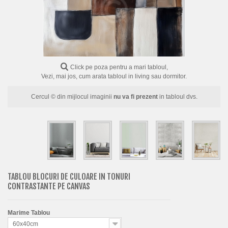
FLORI
PORTRETE
ABSTRACTE
MODERNE
Click pe poza pentru a mari tabloul,
Vezi, mai jos, cum arata tabloul in living sau dormitor.
DECORATIVE
Cercul © din mijlocul imaginii
nu va fi prezent
in tabloul dvs.
TABLOU BLOCURI DE CULOARE IN TONURI
CONTRASTANTE PE CANVAS
Marime Tablou
60x40cm