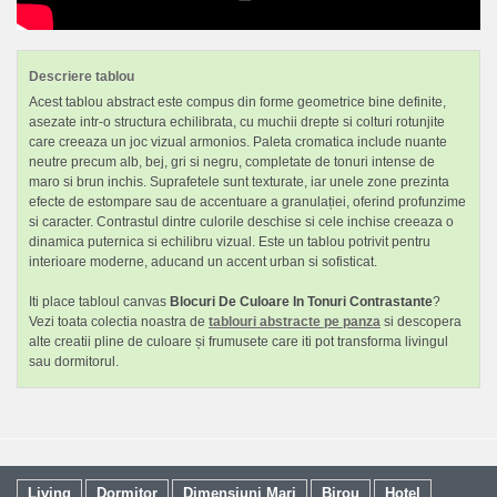
Descriere tablou
Acest tablou abstract este compus din forme geometrice bine definite,
asezate intr-o structura echilibrata, cu muchii drepte si colturi rotunjite
care creeaza un joc vizual armonios. Paleta cromatica include nuante
neutre precum alb, bej, gri si negru, completate de tonuri intense de
maro si brun inchis. Suprafetele sunt texturate, iar unele zone prezinta
efecte de estompare sau de accentuare a granulației, oferind profunzime
si caracter. Contrastul dintre culorile deschise si cele inchise creeaza o
dinamica puternica si echilibru vizual. Este un tablou potrivit pentru
interioare moderne, aducand un accent urban si sofisticat.
Iti place tabloul canvas
Blocuri De Culoare In Tonuri Contrastante
?
Vezi toata colectia noastra de
tablouri abstracte pe panza
si descopera
alte creatii pline de culoare și frumusete care iti pot transforma livingul
sau dormitorul.
Living
Dormitor
Dimensiuni Mari
Birou
Hotel