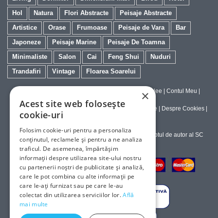
Hol
Natura
Flori Abstracte
Peisaje Abstracte
Artistice
Orase
Frumoase
Peisaje de Vara
Bar
Japoneze
Peisaje Marine
Peisaje De Toamna
Minimaliste
Salon
Cai
Feng Shui
Nuduri
Trandafiri
Vintage
Floarea Soarelui
Contact
|
Despre galeriaq
|
Calitatea Tablourilor Giclee
|
Contul Meu
|
×
Tablouri la Comanda
Acest site web folosește
Politica de Livrare si Retur
|
Politica de Confidentialitate
|
Despre Cookies
|
cookie-uri
Termeni si Conditii de Utilizare
Folosim cookie-uri pentru a personaliza
Copyright © 2023-2026 - Textele şi imaginile sub dreptul de autor al SC
conținutul, reclamele și pentru a ne analiza
ArtInvest SRL
traficul. De asemenea, împărtășim
informații despre utilizarea site-ului nostru
cu partenerii noștri de publicitate și analiză,
care le pot combina cu alte informații pe
care le-ați furnizat sau pe care le-au
colectat din utilizarea serviciilor lor.
Află
mai multe