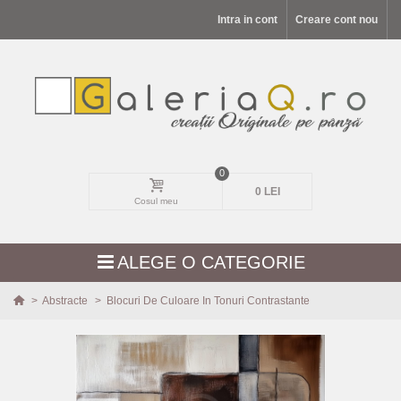
Intra in cont
Creare cont nou
0
0 LEI
Cosul meu
ALEGE O CATEGORIE
>
Abstracte
>
Blocuri De Culoare In Tonuri Contrastante
MODELE NOI
PEISAJE