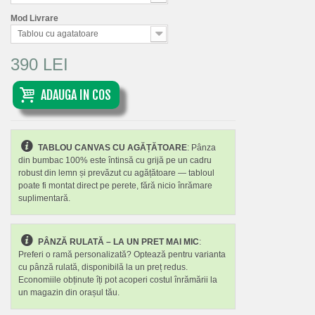
Mod Livrare
Tablou cu agatatoare
390 LEI
ADAUGA IN COS
TABLOU CANVAS CU AGĂȚĂTOARE
: Pânza
din bumbac 100% este întinsă cu grijă pe un cadru
robust din lemn și prevăzut cu agățătoare — tabloul
poate fi montat direct pe perete, fără nicio înrămare
suplimentară.
PÂNZĂ RULATĂ – LA UN PRET MAI MIC
:
Preferi o ramă personalizată? Optează pentru varianta
cu pânză rulată, disponibilă la un preț redus.
Economiile obținute îți pot acoperi costul înrămării la
un magazin din orașul tău.