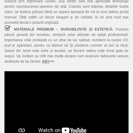
realizat prin imprimare Giclée, una dintre cele mai apreciate tehnologii
pentru reproducerea operelor de artă. Culorile sunt intense, detaliile foarte
clare, iar textura pânzei oferă un aspect apropiat de cel al unui tablou pictat
manual. Obții astfel un decor elegant și de calitate, la un preț mult mai
accesibil decât o pictură originală.
MATERIALE PREMIUM – DURABILITATE ȘI ESTETICĂ:
Folosim
pânză groasă din bumbac, similară celei utilizate de artiști profesioniști.
Imprimarea este protejată cu un strat de lac satinat, rezistent la razele UV,
praf și zgârieturi, pentru ca tabloul să își păstreze culorile vii ani la rând.
Șasiul din lemn este solid și durabil, iar fiecare tablou este livrat gata de
expus. Va invitam sa cititi mai multe despre cum realizam tablourile canvas
abstracte de tip Giclée:
AICI
>>