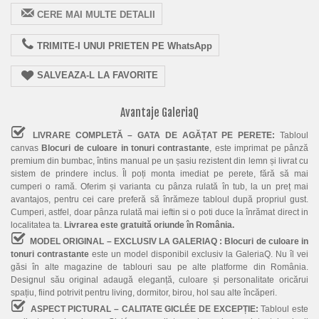
CERE MAI MULTE DETALII
TRIMITE-I UNUI PRIETEN PE WhatsApp
SALVEAZA-L LA FAVORITE
Avantaje GaleriaQ
LIVRARE COMPLETĂ – GATA DE AGĂȚAT PE PERETE:
Tabloul
canvas
Blocuri de culoare in tonuri contrastante
, este imprimat pe pânză
premium din bumbac, întins manual pe un șasiu rezistent din lemn și livrat cu
sistem de prindere inclus. Îl poți monta imediat pe perete, fără să mai
cumperi o ramă. Oferim și varianta cu pânza rulată în tub, la un preț mai
avantajos, pentru cei care preferă să înrămeze tabloul după propriul gust.
Cumperi, astfel, doar pânza rulată mai ieftin si o poti duce la înrămat direct in
localitatea ta.
Livrarea este gratuită oriunde în România.
MODEL ORIGINAL – EXCLUSIV LA GALERIAQ :
Blocuri de culoare in
tonuri contrastante
este un model disponibil exclusiv la GaleriaQ. Nu îl vei
găsi în alte magazine de tablouri sau pe alte platforme din România.
Designul său original adaugă eleganță, culoare și personalitate oricărui
spațiu, fiind potrivit pentru living, dormitor, birou, hol sau alte încăperi.
ASPECT PICTURAL – CALITATE GICLÉE DE EXCEPȚIE:
Tabloul este