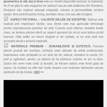
geometrica in alb, bej si brun
este un model disponibil exclusiv la GaleriaQ.
Nu îl vei găsi în alte magazine de tablouri sau pe alte platforme din România.
Designul său original adaugă eleganță, culoare și personalitate oricărui
spațiu, fiind potrivit pentru living, dormitor, birou, hol sau alte încăperi.
ASPECT PICTURAL – CALITATE GICLÉE DE EXCEPȚIE:
Tabloul este
realizat prin imprimare Giclée, una dintre cele mai apreciate tehnologii
pentru reproducerea operelor de artă. Culorile sunt intense, detaliile foarte
clare, iar textura pânzei oferă un aspect apropiat de cel al unui tablou pictat
manual. Obții astfel un decor elegant și de calitate, la un preț mult mai
accesibil decât o pictură originală.
MATERIALE PREMIUM – DURABILITATE ȘI ESTETICĂ:
Folosim
pânză groasă din bumbac, similară celei utilizate de artiști profesioniști.
Imprimarea este protejată cu un strat de lac satinat, rezistent la razele UV,
praf și zgârieturi, pentru ca tabloul să își păstreze culorile vii ani la rând.
Șasiul din lemn este solid și durabil, iar fiecare tablou este livrat gata de
expus. Va invitam sa cititi mai multe despre cum realizam tablourile canvas
abstracte de tip Giclée:
AICI
>>