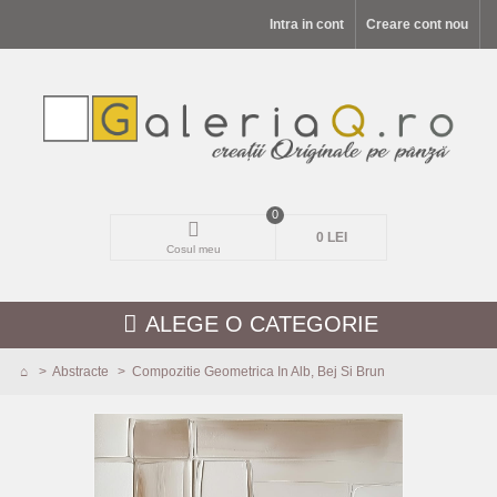
Intra in cont
Creare cont nou
0
0 LEI
Cosul meu
ALEGE O CATEGORIE
>
Abstracte
>
Compozitie Geometrica In Alb, Bej Si Brun
MODELE NOI
PEISAJE