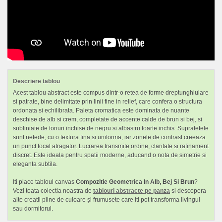
Descriere tablou
Acest tablou abstract este compus dintr-o retea de forme dreptunghiulare
si patrate, bine delimitate prin linii fine in relief, care confera o structura
ordonata si echilibrata. Paleta cromatica este dominata de nuante
deschise de alb si crem, completate de accente calde de brun si bej, si
subliniate de tonuri inchise de negru si albastru foarte inchis. Suprafetele
sunt netede, cu o textura fina si uniforma, iar zonele de contrast creeaza
un punct focal atragator. Lucrarea transmite ordine, claritate si rafinament
discret. Este ideala pentru spatii moderne, aducand o nota de simetrie si
eleganta subtila.
Iti place tabloul canvas
Compozitie Geometrica In Alb, Bej Si Brun
?
Vezi toata colectia noastra de
tablouri abstracte pe panza
si descopera
alte creatii pline de culoare și frumusete care iti pot transforma livingul
sau dormitorul.