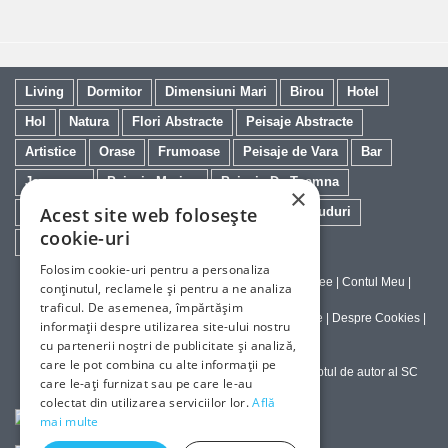
Living
Dormitor
Dimensiuni Mari
Birou
Hotel
Hol
Natura
Flori Abstracte
Peisaje Abstracte
Artistice
Orase
Frumoase
Peisaje de Vara
Bar
Japoneze
Peisaje Marine
Peisaje De Toamna
×
Acest site web folosește
Minimaliste
Salon
Cai
Feng Shui
Nuduri
cookie-uri
Trandafiri
Vintage
Floarea Soarelui
Folosim cookie-uri pentru a personaliza
Contact
|
Despre galeriaq
|
Calitatea Tablourilor Giclee
|
Contul Meu
|
conținutul, reclamele și pentru a ne analiza
Tablouri la Comanda
traficul. De asemenea, împărtășim
Politica de Livrare si Retur
|
Politica de Confidentialitate
|
Despre Cookies
|
informații despre utilizarea site-ului nostru
Termeni si Conditii de Utilizare
cu partenerii noștri de publicitate și analiză,
care le pot combina cu alte informații pe
Copyright © 2023-2026 - Textele şi imaginile sub dreptul de autor al SC
care le-ați furnizat sau pe care le-au
ArtInvest SRL
colectat din utilizarea serviciilor lor.
Află
mai multe